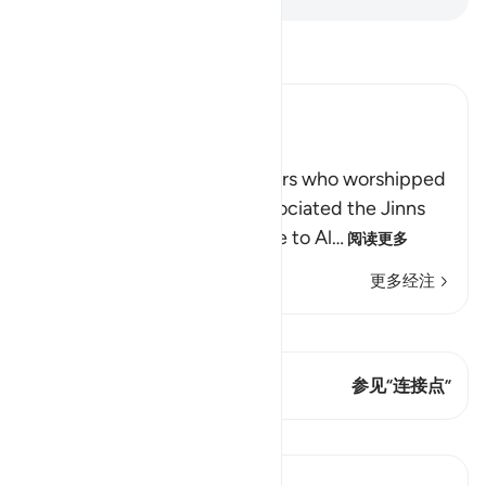
阅读《古兰经注》
Ibn Kathir (Abridged)
Rebuking the Idolators
This Ayah refutes the idolators who worshipped
others besides Allah and associated the Jinns
with Him in worship. Glory be to Al
…
阅读更多
更多经注
查看 Qiraat
这节经文有 1 连接点
参见“连接点”
课程