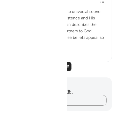
In the Shade of the Quran
31周前
·
参考
节 6:100
Once the surah has portrayed the universal scene
with all its pointers to God's existence and His
ability and perfect design, it then describes the
beliefs of those who ascribe partners to God.
Against this inspiring setup, these beliefs appear so
singular. Th...
查看更多
0
0
阅读更多课程
笔记与反思
你对这节经文没有任何笔记或感想。
记录你的想法……