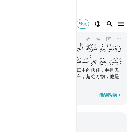
وجعلوا لله شركاء الجن 
登入
Al-An'am
6:100
6:100
ﲵ
ﲶ
ﲷ
ﲸ
ﲹﲺ
ﲻ
ﲼ
ﲽ
ﲾ
ﲿ
ﳀﳁ
ﳂ
ﳃ
ﳄ
ﳅ
ﳆ
真主创造精灵，而他们以精灵为真主的伙伴，并且无
知地替他捏造许多儿女。赞颂真主，超绝万物，他是
超乎他们的叙述的！
逐字逐句
继续阅读
结合上下文阅读
章 6, 页 140, Juz 7