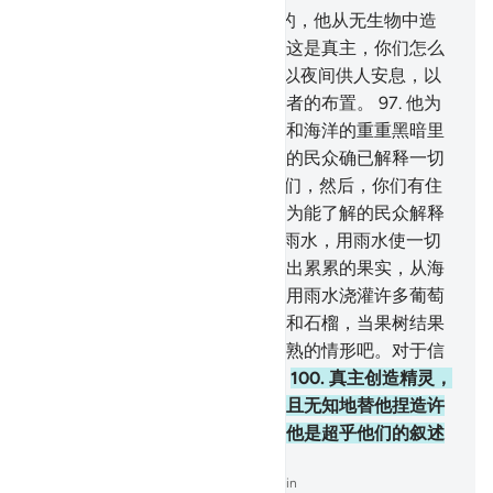
95
.
真主确是使谷粒和果核绽开的，他从无生物中造
出生物，从生物中造出无生物。这是真主，你们怎么
能悖谬呢？
96
.
他使天破晓，他以夜间供人安息，以
日月供人计时。这是万能者全知者的布置。
97
.
他为
你们创造诸星，以便你们在陆地和海洋的重重黑暗里
借诸星而遵循正道。我为有知识的民众确已解释一切
迹象了。
98
.
他从－个人创造你们，然后，你们有住
宿的地方，有寄存的地方，我已为能了解的民众解释
了一切迹象。
99
.
他从云中降下雨水，用雨水使一切
植物发芽，长出翠绿的枝叶，结出累累的果实，从海
枣树的花被中结出－串串枣球；用雨水浇灌许多葡萄
园，浇灌相似的和不相似的橄榄和石榴，当果树结果
的时候，你们看看那些果实和成熟的情形吧。对于信
道的民众，此中确有许多迹象。
100
.
真主创造精灵，
而他们以精灵为真主的伙伴，并且无知地替他捏造许
多儿女。赞颂真主，超绝万物，他是超乎他们的叙述
的！
-
Chinese Translation (Simplified) - Ma Jain