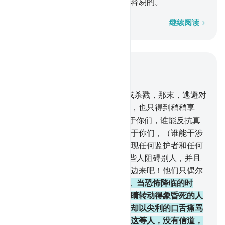
们的行为的虚伪，这对于真主是容易的。
逐字逐句
继续阅读
结合上下文阅读
章 33, 页 420, Juz 21
16
.
你说：如果你们逃避死亡，或杀戮，那末，逃避对
于你们绝无裨益。你们即使逃避，也只得到稍稍享
受。
17
.
你说：如果真主欲降祸于你们，谁能反抗真
主而保护你们呢？如果他欲降福于你们，（谁能干涉
他）呢？除真主外，他们不能发现任何监护者和任何
援助者。
18
.
真主知道你们中有些人阻碍别人，并且
对他们的同胞说：你们到我们这边来吧！他们只偶尔
参战。
19
.
他们对你们是吝啬的。当恐怖降临的时
候，你见他们望着你，他们的眼睛转动得象昏死的人
一样；当恐怖消失的时候，他们却以尖利的口舌痛骂
你们，而他们对钱财是吝啬的。这等人，没有信道，