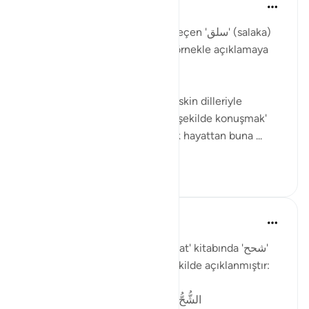
Muhammet Elbir Habiboglu
2年前
·
参考
节 33:19
Tabii, Ahzab Suresi 19. ayette geçen 'سلق' (salaka)
kelimesini günlük hayattan bir örnekle açıklamaya
çalışayım.
Bu ayette kelime, genellikle 'keskin dilleriyle
incitmek' veya 'sert ve kaba bir şekilde konuşmak'
anlamında kullanılmıştır. Günlük hayattan buna ...
查看更多
2
1
33
Muhammet Elbir Habiboglu
2年前
·
参考
节 33:19
Rağıb el-İsfahani'nin 'el-Müfredat' kitabında 'شحح'
(şuhh) kelimesinin anlamı şu şekilde açıklanmıştır:
الشُّحُّ: بُخْلٌ مَعَ حِرْصٍ، وهو أَبْلَغُ مِنَ البُخْلِ