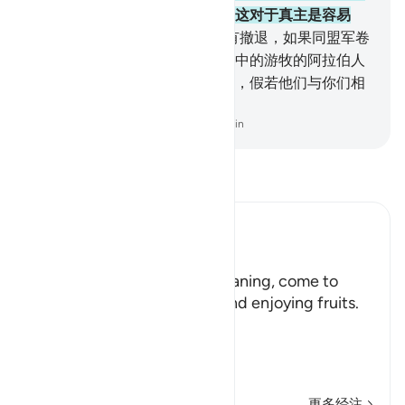
故真主揭示他们的行为的虚伪，这对于真主是容易
的。
20
.
. 他们以为同盟军还没有撤退，如果同盟军卷
土重来，他们将希望自己在沙漠中的游牧的阿拉伯人
中间，并从那里探听你们的消息，假若他们与你们相
处，他们只偶尔参加战斗。
-
Chinese Translation (Simplified) - Ma Jain
阅读《古兰经注》
Ibn Kathir (Abridged)
هَلُمَّ إِلَيْنَا
(Come here towards us,) meaning, come to
where we are in the shade and enjoying fruits.
But in spite of that,
وَلاَ يَأْتُونَ الْب
…
阅读更多
更多经注