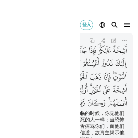
اشحة عليكم فاذا جاء ا
登入
Al-Ahzab
33:19
33:19
ﱼ
ﱽﱾ
ﱿ
ﲀ
ﲁ
ﲂ
ﲃ
ﲄ
ﲅ
ﲆ
ﲇ
ﲈ
ﲉ
ﲊ
ﲋﲌ
ﲍ
ﲎ
ﲏ
ﲐ
ﲑ
ﲒ
ﲓ
ﲔ
ﲕﲖ
ﲗ
ﲘ
ﲙ
ﲚ
ﲛ
ﲜﲝ
ﲞ
ﲟ
ﲠ
ﲡ
ﲢ
ﲣ
他们对你们是吝啬的。当恐怖降临的时候，你见他们
望着你，他们的眼睛转动得象昏死的人一样；当恐怖
消失的时候，他们却以尖利的口舌痛骂你们，而他们
对钱财是吝啬的。这等人，没有信道，故真主揭示他