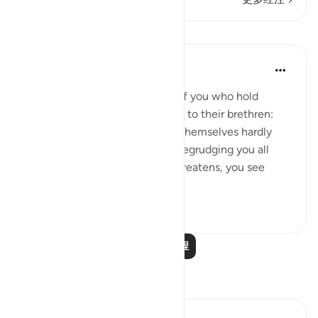
课程
In the Shade of the Quran
31周前
·
参考
节 33:18-20
God is indeed aware of those of you who hold
others back; and those who say to their brethren:
'Come and join us,' while they themselves hardly
ever take part in the fighting, begrudging you all
help. But then, when danger threatens, you see
them looking to yo...
查看更多
0
0
172
阅读更多课程
反思