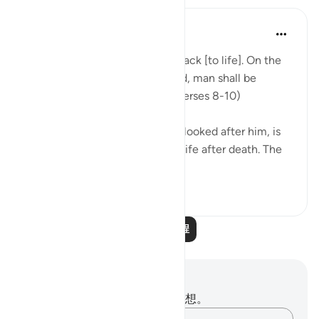
In the Shade of the Quran
31周前
·
参考
节 86:8-10
"God is well able to bring him back [to life]. On the
day when consciences are tried, man shall be
helpless, with no supporter." (Verses 8-10)
God, who has created him and looked after him, is
well able to bring man back to life after death. The
first creatio...
查看更多
0
0
阅读更多课程
笔记与反思
你对这节经文没有任何笔记或感想。