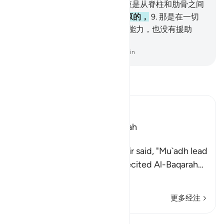
是射出的精液造成的。
7
.
那精液是从脊柱和肋骨之间
发出的。
8
.
真主确是能使他复原的，
9
.
那是在一切
秘密被揭穿之日。
10
.
他绝没有能力，也没有援助
者。
-
Chinese Translation (Simplified) - Ma Jain
阅读《古兰经注》
Ibn Kathir (Abridged)
Which was revealed in Makkah
The Virtues of Surat At-Tariq
An-Nasa'i recorded that Jabir said, "Mu`adh lead
the Maghrib prayer and he recited Al-Baqarah
…
阅读更多
更多经注
课程