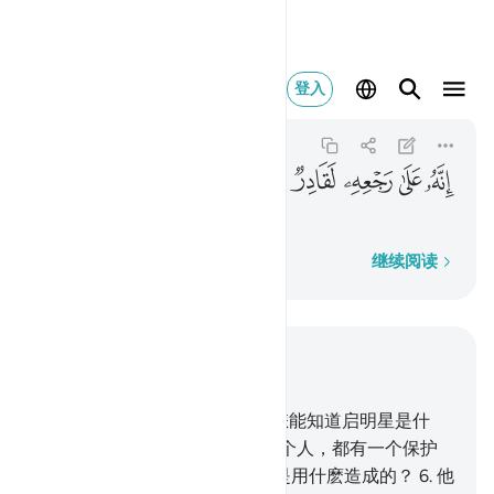
انه على رجعه لقادر ٨
登入
At-Tariq
86:8
86:8
ﱣ
ﱤ
ﱥ
ﱦ
ﱧ
真主确是能使他复原的，
逐字逐句
继续阅读
结合上下文阅读
章 86, 页 591, Juz 30
1
.
以穷苍和启明星盟誓，
2
.
你怎能知道启明星是什
麽？
3
.
是那灿烂的明星。
4
.
每个人，都有一个保护
者。
5
.
人应当想一想，他自己是用什麽造成的？
6
.
他