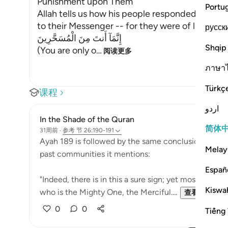
Punishment upon Them
Portu
Allah tells us how his people responded, and h
to their Messenger -- for they were of like min
русск
إِنَّمَآ أَنتَ مِنَ الْمُسَحَّرِينَ
Shqip
(You are only o
…
阅读更多
ภาษา
Türkç
课程
اردو
In the Shade of the Quran
简体
31周前
·
参考
节 26:190-191
Ayah 189 is followed by the same conclusion given in
Melay
past communities it mentions:
Españ
"Indeed, there is in this a sure sign; yet most of the
Kiswah
who is the Mighty One, the Merciful....
查看更多
0
0
Tiếng 