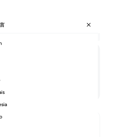
言
登入
结
h
章 2
17
ﱳ
ﱴ
ﱵ
ﱶﱷ
ﱸ
ﱹ
ﱺ
他
忠
18
ف
酬
继续阅读
is
斗
你
esia
非
们
no
人
ief in Him and the coming of the
你