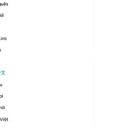
吧
guês
ow it was like the response of Thamud
的
d -- when they said:
ий
罚
他
慈
-
Ch
ไทย
更多经注
e
笔
你
中文
 the surah after each of the stories of
u
ol
m will not believe. And indeed it is your Lord
ili
Việt