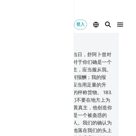
登入
合上下文阅读
6, 页 375, Juz 19
6
.
丛林的居民，曾否认使者。
177
.
当日，舒阿卜曾对
们说：你们怎么不敬畏呢？
178
.
我对于你们确是一个
实的使者。
179
.
故你们应当敬畏真主，应当服从我。
0
.
我不为传达使命而向你们索取任何报酬；我的报
，只归全世界的主负担。
181
.
你们应当用足量的升
，不要克扣。
182
.
你们应当以公平的秤称货物。
183
.
们不要克扣他人所应得的财物。你们不要在地方上为
作歹，摆弄是非。
184
.
你们应当敬畏真主，他创造你
和古老的世代。
185
.
他们说：你只是一个被蛊惑的
。
186
.
你只是一个象我们一样的凡人。我们的确认为
是一个说谎的。
187
.
你使天一块块地落在我们的头上