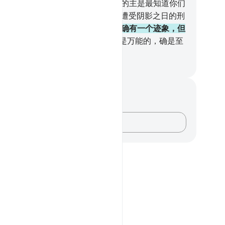
，如果你是诚实的。
188
.
他说：我的主是最知道你们
行为的。
189
.
他们否认他，他们就遭受阴影之日的刑
。那确是重大日的刑罚。
190
.
此中确有一个迹象，但
们大半是不信道的。
191
.
你的主确是万能的，确是至
的。
inese Translation (Simplified) - Ma Jain
记与反思
对这节经文没有任何笔记或感想。
记录你的想法……