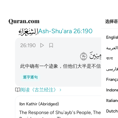
选择语
026
ان في ذالك لاية وما كان اكثرهم مومنين ١٩٠
Ash-Shu'ara
26:190
Englis
26:190
العربية
ﱻ
ﱼ
বাংলা
此中确有一个迹象，但他们大半是不信道的。
ارسی
逐字逐句
França
阅读《古兰经注》
Indon
Italia
Ibn Kathir (Abridged)
Dutch
The Response of Shu`ayb's People, Their Disbel