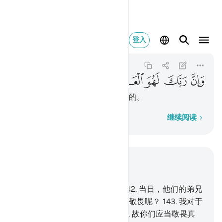
وان ربك لهو العزيز الرحيم ١٥٩
登入
Ash-Shu'ara
26:159
26:159
ﳚ
ﳛ
ﳜ
ﳝ
ﳞ
ﳟ
你的主，确是万能的，确是至慈的。
逐字逐句
继续阅读
结合上下文阅读
章 26, 页 373, Juz 19
141
.
赛莫德人曾否认使者们。
142
.
当日，他们的弟兄
撒立哈曾对他们说：你们怎么不敬畏呢？
143
.
我对于
你们确是一个忠实的使者。
144
.
故你们应当敬畏真