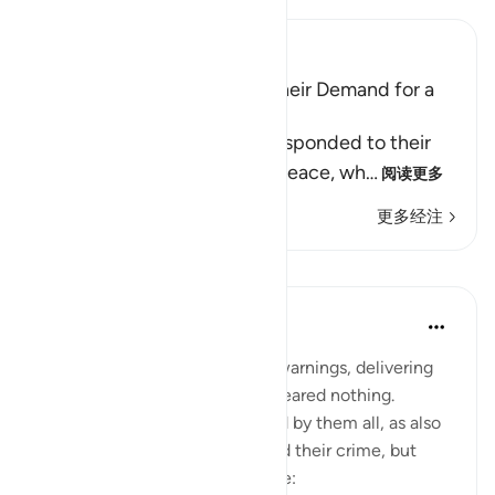
Ibn Kathir (Abridged)
The Response of Thamud, Their Demand for a
Sign, and Their Punishment
Allah tells us how Thamud responded to their
Prophet Salih, upon him be peace, wh
…
阅读更多
更多经注
课程
In the Shade of the Quran
31周前
·
参考
节 26:158-159
Salih had given Thamud clear warnings, delivering
these very seriously, but they feared nothing.
Hence, the offence was shared by them all, as also
the punishment. They regretted their crime, but
such regret was too late. Hence: