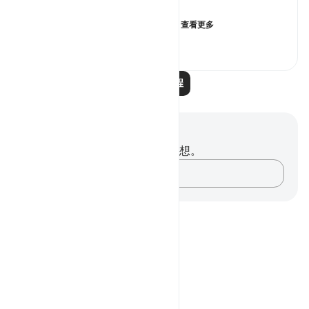
"So the suffering befell them....
查看更多
0
0
19
阅读更多课程
笔记与反思
你对这节经文没有任何笔记或感想。
记录你的想法……