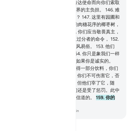
主，应当服从我。
145
.
我不为传达使命而向你们索取
任何报酬；我的报酬，只由全世界的主负担。
146
.
难
道竟让你们安心地在这环境中么？
147
.
这里有园圃和
源泉，
148
.
有庄稼和具有纤细的肉穗花序的椰枣树，
149
.
你们精巧地凿山造屋。
150
.
你们应当敬畏真主，
应当服从我。
151
.
你们不要服从过分者的命令，
152
.
他们在地方上伤风败俗，而不移风易俗。
153
.
他们
说：你只是一个受蛊惑的人，
154
.
你只是象我们一样
的凡人。你应当昭示一个迹象，如果你是诚实的。
155
.
他说：这是一只母驼，它应得一部分饮料，你们
应得某定日的一部分饮料。
156
.
你们不可伤害它，否
则，将遭受重大日的惩罚。
157
.
但他们宰了它，随
后，他们深觉悔恨。
158
.
但他们还是受了惩罚。此中
确有一个迹象，但他们大半是不信道的。
159
.
你的
主，确是万能的，确是至慈的。
-
Chinese Translation (Simplified) - Ma Jain
阅读《古兰经注》