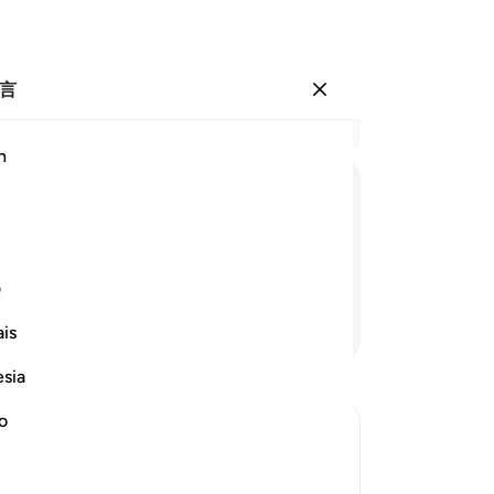
言
登入
结
h
章 3
62
ﲹ
ﲺ
ﲻ
ﲼ
ﲽ
者
篦
实
ف
混
继续阅读
is
发
奔
esia
我
警
no
们
فَ
-
Ch