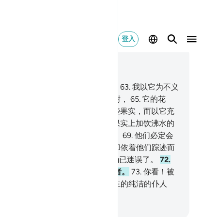
登入
合上下文阅读
7, 页 448, Juz 23
.
那是更善的款待呢？还是攒楛树？
63
.
我以它为不义
的折磨。
64
.
它是火狱底生长的棵树，
65
.
它的花
，仿佛魔头。
66
.
他们必定要吃那些果实，而以它充
肚腹。
67
.
然后他们必定要在那些果实上加饮沸水的
汤，
68
.
然后他们必定要归于火狱。
69
.
他们必定会
现他们的祖先是迷误的，
70
.
他们却依着他们踪迹而
驰。
71
.
在他们之前，大半的古人确已迷误了。
72
.
在他们之间，确已派遣过许多警告者。
73
.
你看！被
告者的结局是怎样的？
74
.
除非真主的纯洁的仆人
。
inese Translation (Simplified) - Ma Jain