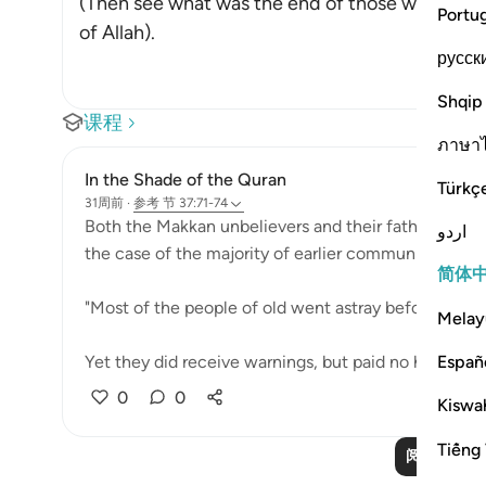
(Then see what was the end of those who were
Portu
of Allah).
русск
Shqip
课程
ภาษา
In the Shade of the Quran
Türkç
31周前
·
参考
节 37:71-74
Both the Makkan unbelievers and their fathers are e
اردو
the case of the majority of earlier communities:
简体
"Most of the people of old went astray before them.
Melay
Españ
Yet they did receive warnings, but paid no heed: "alth
0
0
Kiswah
Tiếng 
阅读更多课