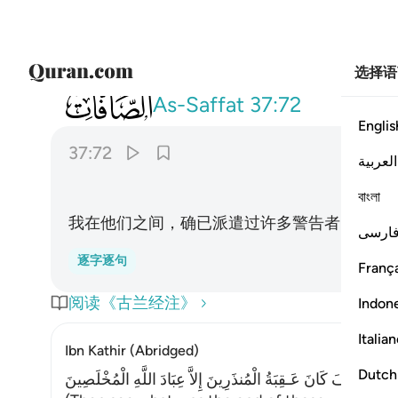
选择语
037
ولقد ارسلنا فيهم منذرين ٧٢
As-Saffat
37:72
Englis
37:72
العربية
বাংলা
我在他们之间，确已派遣过许多警告者。
ارسی
逐字逐句
França
阅读《古兰经注》
Indon
Italia
Ibn Kathir (Abridged)
Dutch
انظُرْ كَيْفَ كَانَ عَـقِبَةُ الْمُنذَرِينَ إِلاَّ عِبَادَ اللَّهِ الْمُخْلَصِينَ