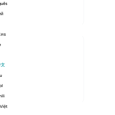
 warned. Except the chosen servants
guês
笔
ий
你
更多经注
ไทย
e
xamples of going astray, which was also
中文
" (Verse 71)
u
ol
...
查看更多
ili
Việt
程