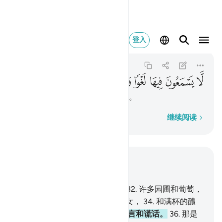
لا يسمعون فيها لغوا ولا ك
登入
An-Naba
78:35
78:35
ﱎ
ﱏ
ﱐ
ﱑ
ﱒ
ﱓ
ﱔ
他们在那里面听不到恶言和谎话。
逐字逐句
继续阅读
结合上下文阅读
章 78, 页 583, Juz 30
31
.
敬畏的人们必有一种收获，
32
.
许多园圃和葡萄，
33
.
和两乳圆润，年龄划一的少女，
34
.
和满杯的醴
泉。
35
.
他们在那里面听不到恶言和谎话。
36
.
那是