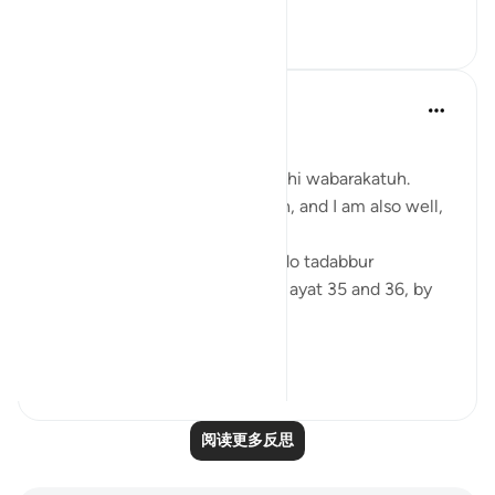
6
1
Zufisha Khaleel
26周前
·
参考
节 78:35-36
Bismillah…
Assalamualaikum warahmatullahi wabarakatuh.
I hope you are all in good health, and I am also well,
Alhamdulillah!
Today I got the opportunity to do tadabbur
(reflection) on Surah An-Naba, ayat 35 and 36, by
the permission of Allah.
Surah An-Naba (78...
查看更多
3
2
阅读更多反思