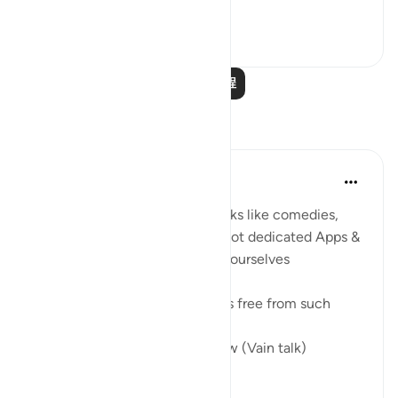
查看更多
0
0
阅读更多课程
反思
Umar Shariff
5年前
·
参考
节 78:35
These days we listen to vain talks like comedies,
conspiracy theories (even we got dedicated Apps &
Social media), etc to entertain ourselves
The true joy of entertainment is free from such
In Jannah, there won’t be Laghw (Vain talk)
لاَّ يَسْمَعُونَ فِيهَ...
查看更多