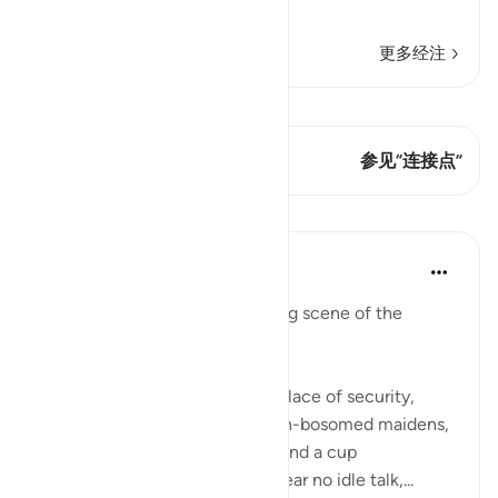
eternal pleasu
…
阅读更多
更多经注
查看 Qiraat
这节经文有 1 连接点
参见“连接点”
课程
In the Shade of the Quran
31周前
·
参考
节 78:31-36
We have here the corresponding scene of the
righteous in complete bliss.
"The God-fearing shall have a place of security,
gardens and vineyards, and high-bosomed maidens,
of equal age, for companions, and a cup
overflowing. There they shall hear no idle talk,...