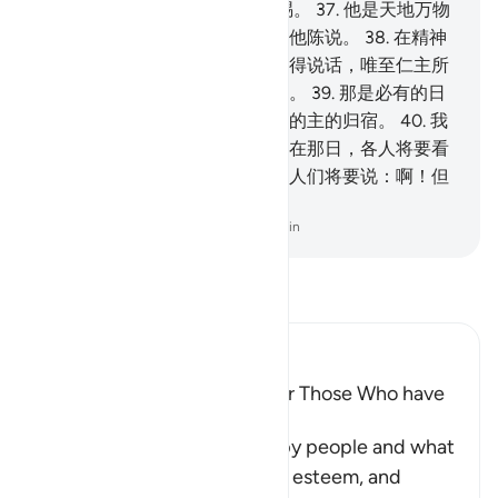
从你的主发出的报酬 充足的赏赐。
37
.
他是天地万物
的主，是至仁的主，他们不敢向他陈说。
38
.
在精神
和众天神排班肃立之日，他们不得说话，唯至仁主所
特许而且能说正话的，才敢发言。
39
.
那是必有的日
子，谁意欲，谁就择取一个向他的主的归宿。
40
.
我
的确警告你们一种临近的刑罚，在那日，各人将要看
见自己所已做的工作，不信道的人们将要说：啊！但
愿我原是尘土。
-
Chinese Translation (Simplified) - Ma Jain
阅读《古兰经注》
Ibn Kathir (Abridged)
The Great Success will be for Those Who have
Taqwa
Allah informs about the happy people and what
He has prepared for them of esteem, and