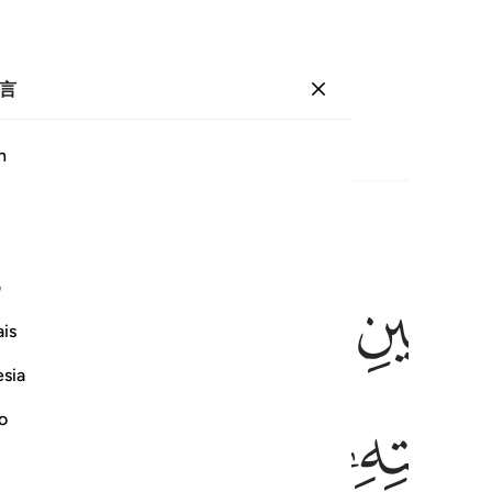
言
登入
页
387
卷
20
/
希兹布
39
h
ﱐ
ﱑ
ﱒ
ﱓ
ﱔ
 رجلين يقتتلان هاذا من شيعته وهاذا من عدوه فاستغاثه الذي من شيع
ف
َ فِيهَا رَجُلَيْنِ يَقْتَتِلَانِ هَـٰذَا مِن شِيعَتِهِۦ وَهَـٰذَا مِنْ عَدُوِّهِۦ ۖ فَٱسْتَغَـٰ
is
esia
ﱛ
ﱜ
ﱝﱞ
ﱟ
no