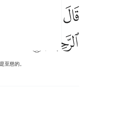
ﱷ
ﱸ
ﱹ
ﱺ
قال رب اني ظلمت نفسي فاغفر لي فغفر له انه هو ا
قَالَ رَبِّ إِنِّى ظَلَمْتُ نَفْسِى فَٱغْفِرْ لِى فَغَفَرَ لَهُۥ
ﲄ
ﲅ
是至慈的。