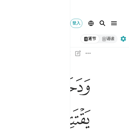
登入
逐节
诵读
ﱍ
ﱎ
ﱏ
ودخل المدينة على حين غفلة من اهلها فوجد فيها
وَدَخَلَ ٱلْمَدِينَةَ عَلَىٰ حِينِ غَفْلَةٍۢ مِّنْ أَهْلِهَا فَوَجَد
ﱗ
ﱘ
ﱙ
ﱚ