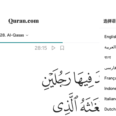
选择语
28. Al-Qasas
Englis
意译
: Chinese Translation (Simplified) - Ma Jian
العربية
28:15
বাংলা
ﱕ
ﱖ
ته على الذي من عدوه فوكزه موسى فقضى عليه قال هاذا من عمل الشيطا
ارسی
ثَهُ ٱلَّذِى مِن شِيعَتِهِۦ عَلَى ٱلَّذِى مِنْ عَدُوِّهِۦ فَوَكَزَهُۥ مُوسَىٰ فَقَضَىٰ عَلَيْهِ 
França
Indon
ﱠ
Italia
Dutch