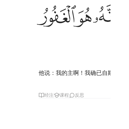
ﲀ
ﲁ
ﲂ
ﲃ
他说：我的主啊！我确已自欺了，
经注
课程
反思