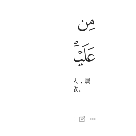
ﱡ
ﱢ
ﱣ
ﱤ
ﱪﱫ
ﱬ
ﱭ
ﱮ
ﱯ
的宗族，那个是属于他的敌人，属
的诱惑，恶魔确是迷人的明敌。