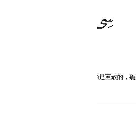
ﱻ
ﱼ
ﱽ
ﱾ
ﱿ
لغفور الرحيم ١٦
ٓ ۚ إِنَّهُۥ هُوَ ٱلْغَفُورُ ٱلرَّحِيمُ ١٦
求你饶恕我吧。真主就饶恕了他，他确是至赦的，确
阅读完整的古兰经
继续