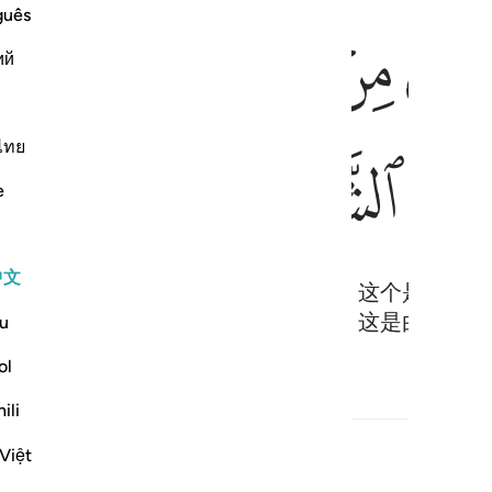
guês
ﱥ
ﱦ
ﱧ
ﱨ
ий
ไทย
ﱰﱱ
ﱲ
ﱳ
ﱴ
e
中文
来，并在城里发现了两个人正在争斗，这个是属于他
人，穆萨就把那敌人一拳打死。他说：这是由于恶魔
u
ol
ili
Việt