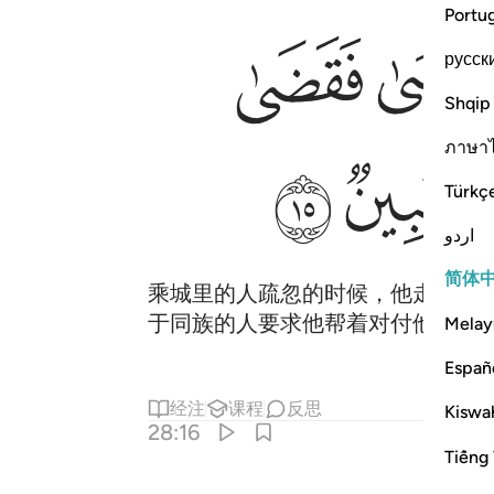
Portu
ﱩ
русск
Shqip
ภาษา
ﱵ
ﱶ
Türkç
اردو
简体
乘城里的人疏忽的时候，他走进城
于同族的人要求他帮着对付他的敌
Melay
Españ
经注
课程
反思
Kiswah
28:16
Tiếng 