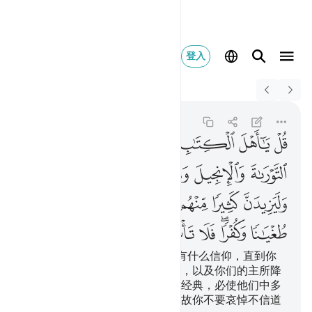
登入
Switch Quran.com to
English
قل يا اهل الكتاب لستم 
Al-Ma'idah
5:68
5:68
ﲆ
ﲇ
ﲈ
ﲉ
ﲊ
ﲋ
ﲌ
ﲍ
ﲎ
ﲏ
ﲐ
ﲑ
ﲒ
ﲓ
ﲔﲕ
ﲖ
ﲗ
ﲘ
ﲙ
ﲚ
ﲛ
ﲜ
ﲝ
ﲞ
ﲟﲠ
ﲡ
ﲢ
ﲣ
ﲤ
ﲥ
ﲦ
你说：信奉天经的人啊! 你们没有什么信仰，直到你
们遵守《讨拉特》和《引支勒》，以及你们的主所降
示你们的经典。你的主降示你的经典，必使他们中多
数的人更加横暴，更加不信道；故你不要哀悼不信道