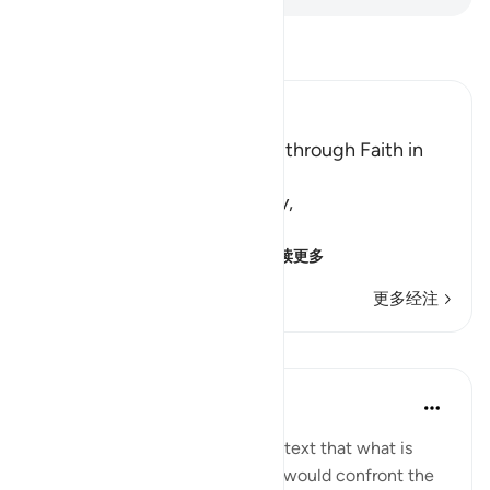
阅读《古兰经注》
Ibn Kathir (Abridged)
There is no Salvation Except through Faith in
the Qur'an
Allah says: O Muhammad, say,
يَـأَهْلَ الْكِتَـبِ لَسْتُمْ عَلَى شَىْءٍ
(O People of the Scriptu
…
阅读更多
更多经注
课程
In the Shade of the Quran
32周前
·
参考
节 5:68
It appears from the general context that what is
meant here is that the Prophet would confront the