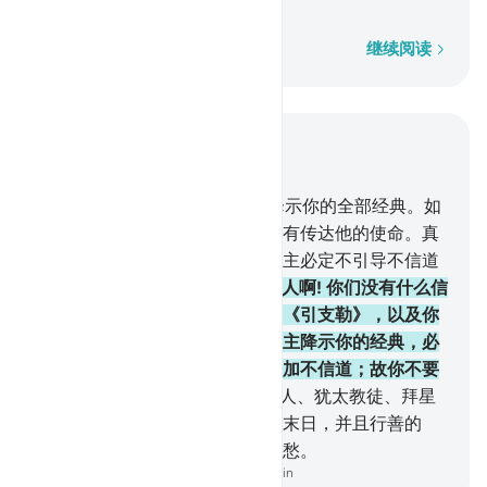
的民众。
逐字逐句
继续阅读
结合上下文阅读
章 5, 页 119, Juz 6
67
.
使者啊! 你当传达你的主所降示你的全部经典。如
果你不这样做，那末，你就是没有传达他的使命。真
主将保佑你免遭众人的杀害。真主必定不引导不信道
的民众。
68
.
你说：信奉天经的人啊! 你们没有什么信
仰，直到你们遵守《讨拉特》和《引支勒》，以及你
们的主所降示你们的经典。你的主降示你的经典，必
使他们中多数的人更加横暴，更加不信道；故你不要
哀悼不信道的民众。
69
.
信道的人、犹太教徒、拜星
教徒、基督教徒，凡确信真主和末日，并且行善的
人，将来必定没有恐惧，也不忧愁。
-
Chinese Translation (Simplified) - Ma Jain