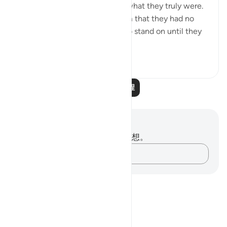
people of the Scriptures with what they truly were.
He would, thus, be telling them that they had no
faith and indeed had nothing to stand on until they
implemen...
查看更多
0
0
481
阅读更多课程
笔记与反思
你对这节经文没有任何笔记或感想。
记录你的想法……