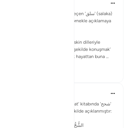
Muhammet Elbir Habiboglu
2年前
·
参考
节 33:19
Tabii, Ahzab Suresi 19. ayette geçen 'سلق' (salaka)
kelimesini günlük hayattan bir örnekle açıklamaya
çalışayım.
Bu ayette kelime, genellikle 'keskin dilleriyle
incitmek' veya 'sert ve kaba bir şekilde konuşmak'
anlamında kullanılmıştır. Günlük hayattan buna ...
查看更多
2
1
Muhammet Elbir Habiboglu
2年前
·
参考
节 33:19
Rağıb el-İsfahani'nin 'el-Müfredat' kitabında 'شحح'
(şuhh) kelimesinin anlamı şu şekilde açıklanmıştır:
الشُّحُّ: بُخْلٌ مَعَ حِرْصٍ، وهو أَبْلَغُ مِنَ البُخْلِ