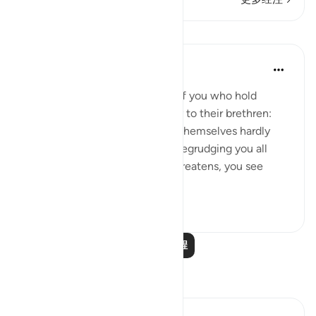
课程
In the Shade of the Quran
31周前
·
参考
节 33:18-20
God is indeed aware of those of you who hold
others back; and those who say to their brethren:
'Come and join us,' while they themselves hardly
ever take part in the fighting, begrudging you all
help. But then, when danger threatens, you see
them looking to yo...
查看更多
0
0
阅读更多课程
反思