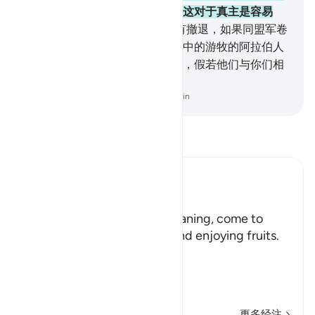
故真主揭示他们的行为的虚伪，这对于真主是容易
的。
20
.
. 他们以为同盟军还没有撤退，如果同盟军卷
土重来，他们将希望自己在沙漠中的游牧的阿拉伯人
中间，并从那里探听你们的消息，假若他们与你们相
处，他们只偶尔参加战斗。
-
Chinese Translation (Simplified) - Ma Jain
阅读《古兰经注》
Ibn Kathir (Abridged)
هَلُمَّ إِلَيْنَا
(Come here towards us,) meaning, come to
where we are in the shade and enjoying fruits.
But in spite of that,
وَلاَ يَأْتُونَ الْب
…
阅读更多
更多经注