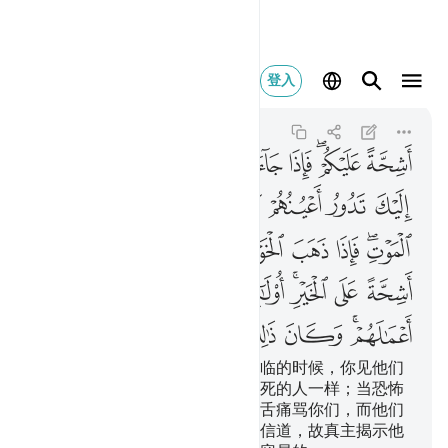
اشحة عليكم فاذا جاء ا
登入
Al-Ahzab
33:19
33:19
ﱼ
ﱽﱾ
ﱿ
ﲀ
ﲁ
ﲂ
ﲃ
ﲄ
ﲅ
ﲆ
ﲇ
ﲈ
ﲉ
ﲊ
ﲋﲌ
ﲍ
ﲎ
ﲏ
ﲐ
ﲑ
ﲒ
ﲓ
ﲔ
ﲕﲖ
ﲗ
ﲘ
ﲙ
ﲚ
ﲛ
ﲜﲝ
ﲞ
ﲟ
ﲠ
ﲡ
ﲢ
ﲣ
他们对你们是吝啬的。当恐怖降临的时候，你见他们
望着你，他们的眼睛转动得象昏死的人一样；当恐怖
消失的时候，他们却以尖利的口舌痛骂你们，而他们
对钱财是吝啬的。这等人，没有信道，故真主揭示他