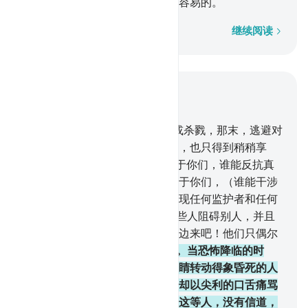
们的行为的虚伪，这对于真主是容易的。
逐字逐句
继续阅读
结合上下文阅读
章 33, 页 420, Juz 21
16
.
你说：如果你们逃避死亡，或杀戮，那末，逃避对
于你们绝无裨益。你们即使逃避，也只得到稍稍享
受。
17
.
你说：如果真主欲降祸于你们，谁能反抗真
主而保护你们呢？如果他欲降福于你们，（谁能干涉
他）呢？除真主外，他们不能发现任何监护者和任何
援助者。
18
.
真主知道你们中有些人阻碍别人，并且
对他们的同胞说：你们到我们这边来吧！他们只偶尔
参战。
19
.
他们对你们是吝啬的。当恐怖降临的时
候，你见他们望着你，他们的眼睛转动得象昏死的人
一样；当恐怖消失的时候，他们却以尖利的口舌痛骂
你们，而他们对钱财是吝啬的。这等人，没有信道，