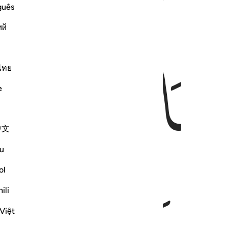
guês
ий
ﳎ
ﳏ
ไทย
e
中文
u
ol
ili
Việt