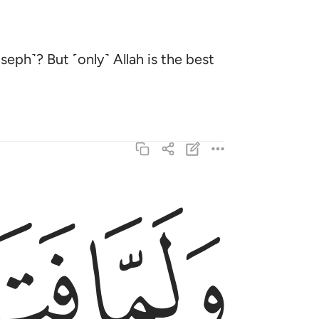
seph˺? But ˹only˺ Allah is the best
ﱔ
ﱕ
ولما فتحوا متاعهم وجدوا بضاعتهم ردت اليهم قالوا يا
وَلَمَّا فَتَحُوا۟ مَتَـٰعَهُمْ وَجَدُوا۟ بِضَـٰعَتَهُمْ رُدَّتْ إِلَيْهِمْ