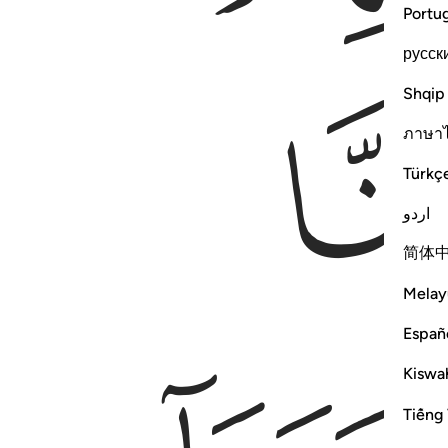
Portu
русск
Shqip
ภาษา
Türkç
اردو
简体
Melay
Españ
Kiswah
Tiếng 