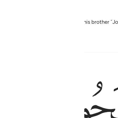
ith him as I once trusted you with his brother ˹Jo
ful of the merciful.”
ﱖ
 ابانا ما نبغي هاذه بضاعتنا ردت الينا ونمير اهلنا ونحفظ اخانا ونزداد كي
 ۖ قَالُوا۟ يَـٰٓأَبَانَا مَا نَبْغِى ۖ هَـٰذِهِۦ بِضَـٰعَتُنَا رُدَّتْ إِلَيْنَا ۖ وَنَمِيرُ أَهْلَنَا وَن