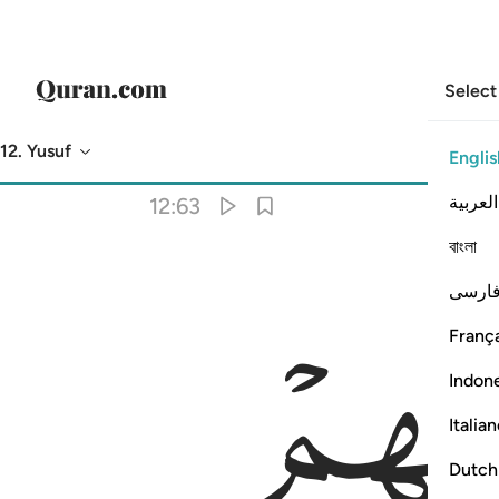
Select
12. Yusuf
Englis
Translation
: Dr. Mustafa Khattab
العربية
12:63
বাংলা
ارسی
França
Indon
Italia
Dutch