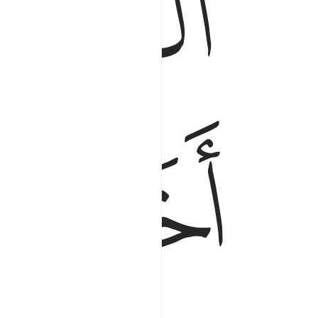
ﳐ
ﳓ
ﳔ