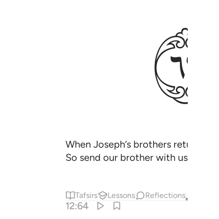
ﳘ
When Joseph’s brothers returned to
So send our brother with us so tha
Tafsirs
Lessons
Reflections
Qira'at
12:64