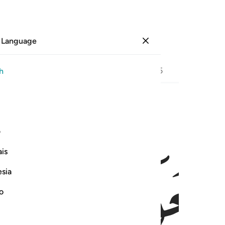
 Language
Sign in
Page
242
Juz
13
/
Hizb
25
h
رسل معنا اخانا نكتل وانا له لحافظون ٦٣
ف
ﳊ
ﳋ
َرْسِلْ مَعَنَآ أَخَانَا نَكْتَلْ وَإِنَّا لَهُۥ لَحَـٰفِظُونَ ٦٣
is
esia
no