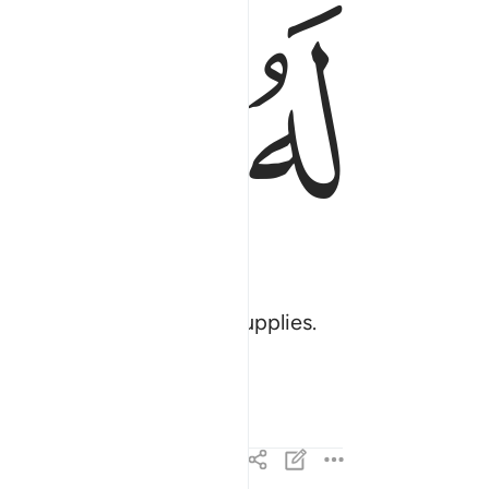
ﳖ
ﳗ
e been denied ˹further˺ supplies.
ely watch over him.”