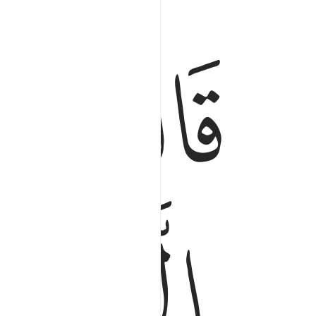
ﱁ
ﱂ
قال هل امنكم عليه الا كما امنتكم على اخيه من قب
قَالَ هَلْ ءَامَنُكُمْ عَلَيْهِ إِلَّا كَمَآ أَمِنتُكُمْ عَلَىٰ
ﱅ
ﱆ