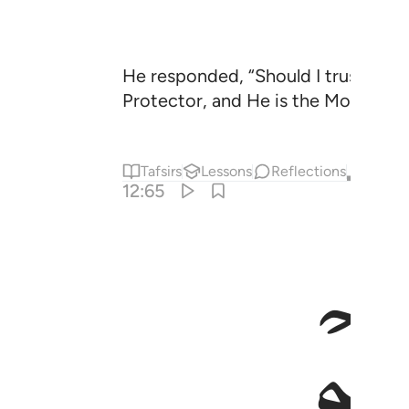
He responded, “Should I trust you w
Protector, and He is the Most Merci
Tafsirs
Lessons
Reflections
Qira'at
12:65
ل بعير ذالك كيل يسير ٦٥
َحْفَظُ أَخَانَا وَنَزْدَادُ كَيْلَ بَعِيرٍۢ ۖ ذَٰلِكَ كَيْلٌۭ يَسِيرٌۭ ٦٥