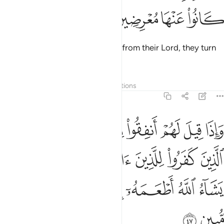
ﱶ
ﱷ
ﱸ
ﱹ
Whenever a sign comes to them from their Lord, they turn
away from it.
Tafsirs
Layers
Lessons
Reflections
36:47
ﱺ
ﱻ
ﱼ
ﱽ
ﱾ
ﱿ
ﲀ
ﲁ
اذا قيل لهم انفقوا مما رزقكم الله قال الذين كفروا للذين امنوا انطعم م
َإِذَا قِيلَ لَهُمْ أَنفِقُوا۟ مِمَّا رَزَقَكُمُ ٱللَّهُ قَالَ ٱلَّذِينَ كَفَرُوا۟ لِلَّذِينَ ءَامَنُو
ﲂ
ﲃ
ﲄ
ﲅ
ﲆ
ﲇ
ﲈ
ﲉ
ﲊ
ﲋ
ﲌ
ﲍ
ﲎ
ﲏ
ﲐ
ﲑ
ﲒ