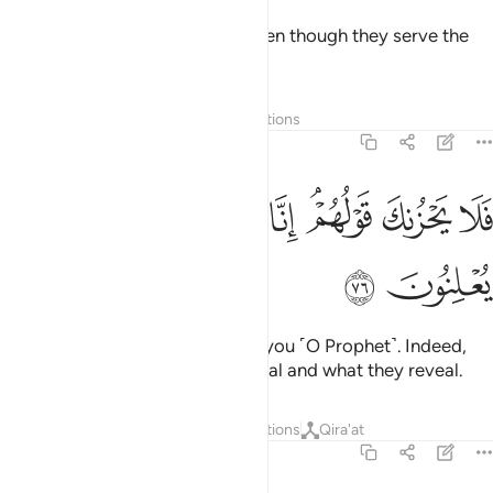
They cannot help the pagans, even though they serve the
idols as dedicated guards.
1
Tafsirs
Layers
Lessons
Reflections
36:76
ﱭ
ﱮ
ﱯﱰ
ﱱ
ﱲ
ﱳ
لا يحزنك قولهم انا نعلم ما يسرون وما يعلنون ٧٦
ﱴ
ﱵ
َلَا يَحْزُنكَ قَوْلُهُمْ ۘ إِنَّا نَعْلَمُ مَا يُسِرُّونَ وَمَا يُعْلِنُونَ ٧٦
ﱶ
ﱷ
So do not let their words grieve you ˹O Prophet˺. Indeed,
We ˹fully˺ know what they conceal and what they reveal.
Tafsirs
Layers
Lessons
Reflections
Qira'at
36:77