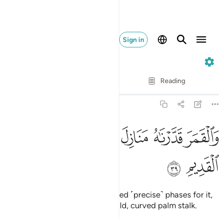
Sign in
36. Ya-Sin
Verse by Verse
Reading
Translation
: Dr. Mustafa Khattab
36:39
ﲻ
ﲼ
ﲽ
ﲾ
ﲿ
القمر قدرناه منازل حتى عاد كالعرجون القديم ٣٩
ﳀ
َٱلْقَمَرَ قَدَّرْنَـٰهُ مَنَازِلَ حَتَّىٰ عَادَ كَٱلْعُرْجُونِ ٱلْقَدِيمِ ٣٩
ﳁ
ﳂ
As for the moon, We have ordained ˹precise˺ phases for it,
until it ends up ˹looking˺ like an old, curved palm stalk.