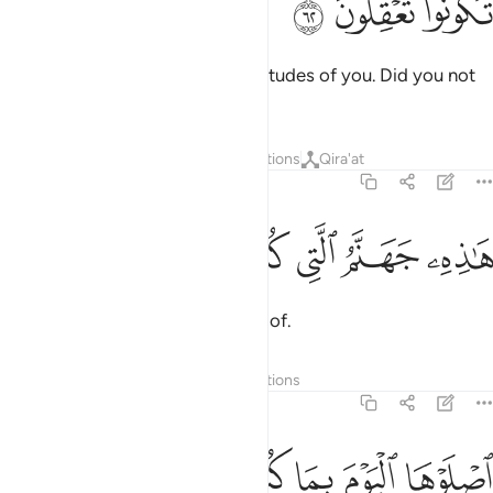
ﲁ
ﲂ
ﲃ
Yet he already misled great multitudes of you. Did you not
have any sense?
Tafsirs
Layers
Lessons
Reflections
Qira'at
36:63
ﲄ
ﲅ
ﲆ
اذه جهنم التي كنتم توعدون ٦٣
ﲇ
ﲈ
ﲉ
َـٰذِهِۦ جَهَنَّمُ ٱلَّتِى كُنتُمْ تُوعَدُونَ ٦٣
This is the Hell you were warned of.
Tafsirs
Layers
Lessons
Reflections
36:64
ﲊ
ﲋ
ﲌ
صلوها اليوم بما كنتم تكفرون ٦٤
ﲍ
ﲎ
ﲏ
صْلَوْهَا ٱلْيَوْمَ بِمَا كُنتُمْ تَكْفُرُونَ ٦٤