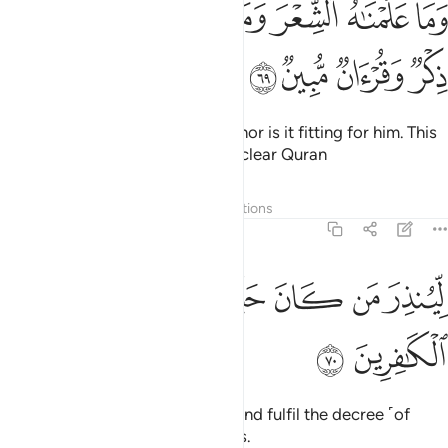
ﲺ
ﲻ
ﲼ
ﲽ
ﲾ
ﲿﳀ
ﳁ
ﳂ
ﳃ
َمَا عَلَّمْنَـٰهُ ٱلشِّعْرَ وَمَا يَنۢبَغِى لَهُۥٓ ۚ إِنْ هُوَ إِلَّا ذِكْرٌۭ وَقُرْءَانٌۭ مُّبِ
ﳄ
ﳅ
ﳆ
ﳇ
We have not taught him poetry, nor is it fitting for him. This
˹Book˺ is only a Reminder and a clear Quran
Tafsirs
Layers
Lessons
Reflections
36:70
ﳈ
ﳉ
ﳊ
ﳋ
ينذر من كان حيا ويحق القول على الكافرين ٧٠
ﳌ
ﳍ
ﳎ
ِّيُنذِرَ مَن كَانَ حَيًّۭا وَيَحِقَّ ٱلْقَوْلُ عَلَى ٱلْكَـٰفِرِينَ ٧٠
ﳏ
ﳐ
to warn whoever is ˹truly˺ alive and fulfil the decree ˹of
torment˺ against the disbelievers.