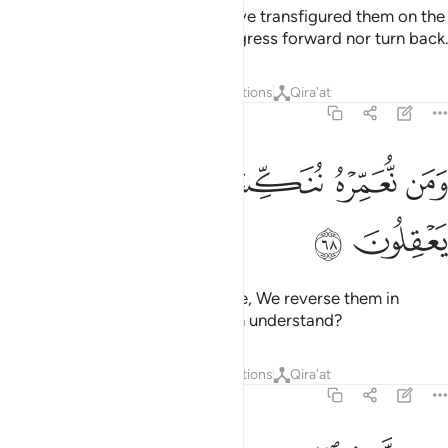
And had We willed, We could have transfigured them on the
spot,
so they could neither progress forward nor turn back.
1
Tafsirs
Layers
Lessons
Reflections
Qira'at
36:68
ﲱ
ﲲ
ﲳ
من نعمره ننكسه في الخلق افلا يعقلون ٦٨
ﲴ
ﲵﲶ
ﲷ
َمَن نُّعَمِّرْهُ نُنَكِّسْهُ فِى ٱلْخَلْقِ ۖ أَفَلَا يَعْقِلُونَ ٦٨
ﲸ
ﲹ
And whoever We grant a long life, We reverse them in
development.
Will they not then understand?
1
Tafsirs
Layers
Lessons
Reflections
Qira'at
36:69
ما علمناه الشعر وما ينبغي له ان هو الا ذكر وقران مبين ٦٩