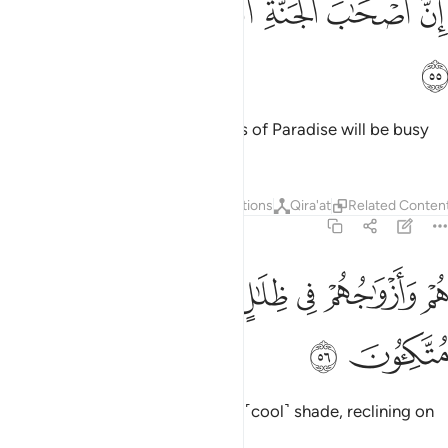
ﱁ
ﱂ
ﱃ
ﱄ
ﱅ
ﱆ
ﱇ
ِنَّ أَصْحَـٰبَ ٱلْجَنَّةِ ٱلْيَوْمَ فِى شُغُلٍۢ فَـٰكِهُونَ ٥٥
ﱈ
Indeed, on that Day the residents of Paradise will be busy
enjoying themselves.
Tafsirs
Layers
Lessons
Reflections
Qira'at
Related Conten
36:56
ﱉ
ﱊ
ﱋ
ﱌ
ﱍ
م وازواجهم في ظلال على الارايك متكيون ٥٦
ﱎ
ُمْ وَأَزْوَٰجُهُمْ فِى ظِلَـٰلٍ عَلَى ٱلْأَرَآئِكِ مُتَّكِـُٔونَ ٥٦
ﱏ
ﱐ
They and their spouses will be in ˹cool˺ shade, reclining on
˹canopied˺ couches.