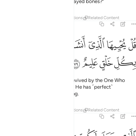
saying, “Who will give life to decayed bones?”
Tafsirs
Layers
Lessons
Reflections
Related Content
36:79
ﲑ
ﲒ
ﲓ
ﲔ
ﲕ
ل يحييها الذي انشاها اول مرة وهو بكل خلق عليم ٧٩
ﲖﲗ
ﲘ
ُلْ يُحْيِيهَا ٱلَّذِىٓ أَنشَأَهَآ أَوَّلَ مَرَّةٍۢ ۖ وَهُوَ بِكُلِّ خَلْقٍ عَلِيمٌ ٧٩
ﲙ
ﲚ
ﲛ
ﲜ
Say, ˹O Prophet,˺ “They will be revived by the One Who
produced them the first time, for He has ˹perfect˺
knowledge of every created being.
Tafsirs
Layers
Lessons
Reflections
Related Content
36:80
لذي جعل لكم من الشجر الاخضر نارا فاذا انتم منه توقدون ٨٠