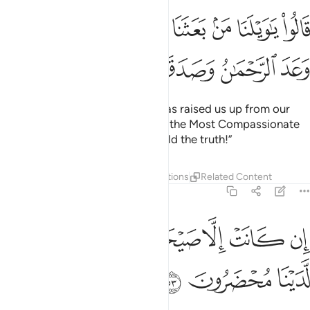
ﲷ
ﲸ
ﲹ
ﲺ
ﲻ
ﲼﲽ ﲾ
ﲿ
ﳀ
الوا يا ويلنا من بعثنا من مرقدنا هاذا ما وعد الرحمان وصدق المرسلون ٥٢
َالُوا۟ يَـٰوَيْلَنَا مَنۢ بَعَثَنَا مِن مَّرْقَدِنَا ۜ ۗ هَـٰذَا مَا وَعَدَ ٱلرَّحْمَـٰ
ﳁ
ﳂ
ﳃ
ﳄ
ﳅ
They will cry, “Woe to us! Who has raised us up from our
place of rest? This must be what the Most Compassionate
warned us of; the messengers told the truth!”
Tafsirs
Layers
Lessons
Reflections
Related Content
36:53
ﳆ
ﳇ
ﳈ
ﳉ
ﳊ
ﳋ
ن كانت الا صيحة واحدة فاذا هم جميع لدينا محضرون ٥٣
ﳌ
ﳍ
ِن كَانَتْ إِلَّا صَيْحَةًۭ وَٰحِدَةًۭ فَإِذَا هُمْ جَمِيعٌۭ لَّدَيْنَا مُحْضَرُونَ ٥٣
ﳎ
ﳏ
ﳐ