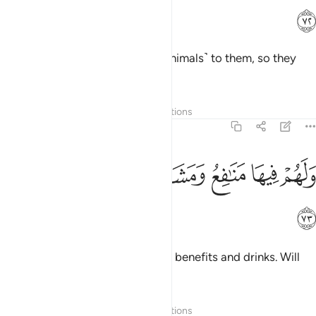
ﱔ
And We have subjected these ˹animals˺ to them, so they
may ride some and eat others.
Tafsirs
Layers
Lessons
Reflections
36:73
ﱕ
ﱖ
ﱗ
لهم فيها منافع ومشارب افلا يشكرون ٧٣
ﱘﱙ
ﱚ
ﱛ
َلَهُمْ فِيهَا مَنَـٰفِعُ وَمَشَارِبُ ۖ أَفَلَا يَشْكُرُونَ ٧٣
ﱜ
And they derive from them other benefits and drinks. Will
they not then give thanks?
Tafsirs
Layers
Lessons
Reflections