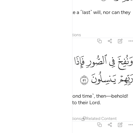
Then they will not be able to make a ˹last˺ will, nor can they
return to their own people.
Tafsirs
Layers
Lessons
Reflections
36:51
ﲬ
ﲭ
ﲮ
ﲯ
ﲰ
ﲱ
نفخ في الصور فاذا هم من الاجداث الى ربهم ينسلون ٥١
ﲲ
ﲳ
َنُفِخَ فِى ٱلصُّورِ فَإِذَا هُم مِّنَ ٱلْأَجْدَاثِ إِلَىٰ رَبِّهِمْ يَنسِلُونَ ٥١
ﲴ
ﲵ
ﲶ
The Trumpet will be blown ˹a second time˺, then—behold!
—they will rush from the graves to their Lord.
Tafsirs
Layers
Lessons
Reflections
Related Content
36:52