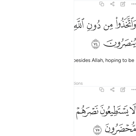
36:74
ﱝ
ﱞ
ﱟ
ﱠ
اتخذوا من دون الله الهة لعلهم ينصرون ٧٤
ﱡ
ﱢ
َٱتَّخَذُوا۟ مِن دُونِ ٱللَّهِ ءَالِهَةًۭ لَّعَلَّهُمْ يُنصَرُونَ ٧٤
ﱣ
ﱤ
Still they have taken other gods besides Allah, hoping to be
helped ˹by them˺.
Tafsirs
Layers
Lessons
Reflections
36:75
ﱥ
ﱦ
ﱧ
ﱨ
ا يستطيعون نصرهم وهم لهم جند محضرون ٧٥
ﱩ
ﱪ
َا يَسْتَطِيعُونَ نَصْرَهُمْ وَهُمْ لَهُمْ جُندٌۭ مُّحْضَرُونَ ٧٥
ﱫ
ﱬ