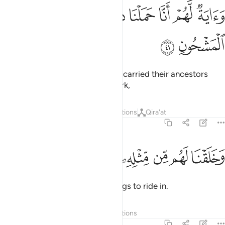
ﱁ
ﱂ
ﱃ
ﱄ
ﱅ
اية لهم انا حملنا ذريتهم في الفلك المشحون ٤١
ﱆ
ﱇ
َءَايَةٌۭ لَّهُمْ أَنَّا حَمَلْنَا ذُرِّيَّتَهُمْ فِى ٱلْفُلْكِ ٱلْمَشْحُونِ ٤١
ﱈ
ﱉ
Another sign for them is that We carried their ancestors
˹with Noah˺ in the fully loaded Ark,
Tafsirs
Layers
Lessons
Reflections
Qira'at
36:42
ﱊ
ﱋ
ﱌ
خلقنا لهم من مثله ما يركبون ٤٢
ﱍ
ﱎ
ﱏ
ﱐ
َخَلَقْنَا لَهُم مِّن مِّثْلِهِۦ مَا يَرْكَبُونَ ٤٢
and created for them similar things to ride in.
Tafsirs
Layers
Lessons
Reflections
36:43