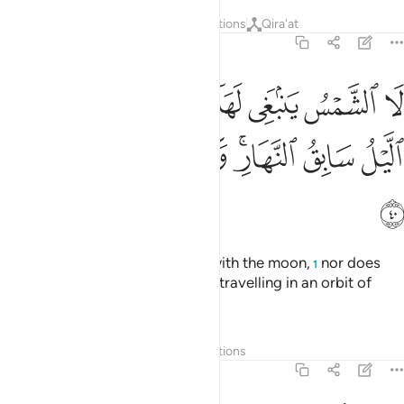
Tafsirs
Layers
Lessons
Reflections
Qira'at
36:40
ﳃ
ﳄ
ﳅ
ﳆ
ﳇ
ﳈ
ﳉ
ﳊ
ا الشمس ينبغي لها ان تدرك القمر ولا الليل سابق النهار وكل في فلك يس
َا ٱلشَّمْسُ يَنۢبَغِى لَهَآ أَن تُدْرِكَ ٱلْقَمَرَ وَلَا ٱلَّيْلُ سَابِقُ ٱلنَّهَارِ ۚ وَكُل
ﳋ
ﳌ
ﳍﳎ
ﳏ
ﳐ
ﳑ
ﳒ
ﳓ
It is not for the sun to catch up with the moon,
nor does
1
the night outrun the day. Each is travelling in an orbit of
their own.
Tafsirs
Layers
Lessons
Reflections
36:41