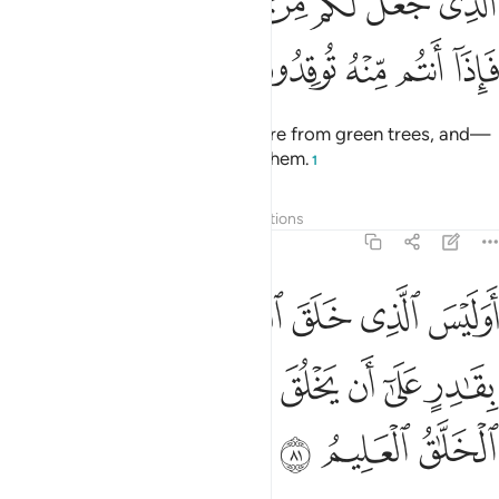
ﲝ
ﲞ
ﲟ
ﲠ
ﲡ
ﲢ
ﲣ
لَّذِى جَعَلَ لَكُم مِّنَ ٱلشَّجَرِ ٱلْأَخْضَرِ نَارًۭا فَإِذَآ أَنتُم مِّنْهُ تُوقِدُونَ ٨٠
ﲤ
ﲥ
ﲦ
ﲧ
ﲨ
˹He is the One˺ Who gives you fire from green trees, and—
behold!—you kindle ˹fire˺ from them.
1
Tafsirs
Layers
Lessons
Reflections
36:81
ﲩ
ﲪ
ﲫ
ﲬ
ﲭ
وليس الذي خلق السماوات والارض بقادر على ان يخلق مثلهم بلى وهو الخ
َوَلَيْسَ ٱلَّذِى خَلَقَ ٱلسَّمَـٰوَٰتِ وَٱلْأَرْضَ بِقَـٰدِرٍ عَلَىٰٓ أَن يَخْلُقَ مِثْلَ
ﲮ
ﲯ
ﲰ
ﲱ
ﲲﲳ
ﲴ
ﲵ
ﲶ
ﲷ
ﲸ