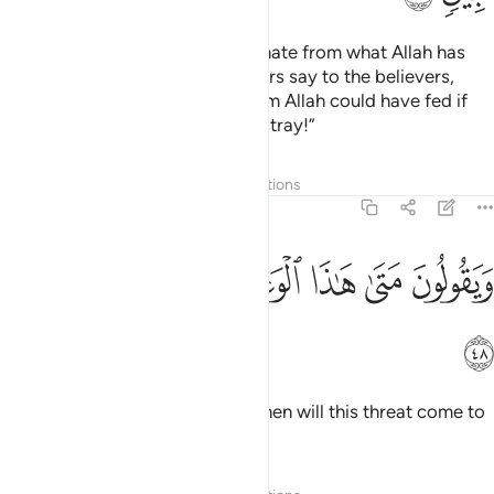
And when it is said to them, “Donate from what Allah has
provided for you,” the disbelievers say to the believers,
“Why should we feed those whom Allah could have fed if
He wanted to? You are clearly astray!”
Tafsirs
Layers
Lessons
Reflections
36:48
ﲓ
ﲔ
ﲕ
ﲖ
ﲗ
يقولون متى هاذا الوعد ان كنتم صادقين ٤٨
ﲘ
ﲙ
َيَقُولُونَ مَتَىٰ هَـٰذَا ٱلْوَعْدُ إِن كُنتُمْ صَـٰدِقِينَ ٤٨
ﲚ
And they ask ˹the believers˺, “When will this threat come to
pass, if what you say is true?”