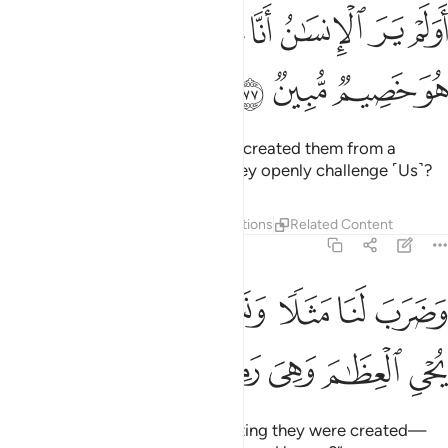
ﱸ
ﱹ
ﱺ
ﱻ
ﱼ
ﱽ
ولم ير الانسان انا خلقناه من نطفة فاذا هو خصيم مبين ٧٧
ﱾ
ﱿ
َوَلَمْ يَرَ ٱلْإِنسَـٰنُ أَنَّا خَلَقْنَـٰهُ مِن نُّطْفَةٍۢ فَإِذَا هُوَ خَصِيمٌۭ مُّبِينٌۭ ٧٧
ﲀ
ﲁ
ﲂ
ﲃ
Do people not see that We have created them from a
sperm-drop, then—behold!—they openly challenge ˹Us˺?
Tafsirs
Layers
Lessons
Reflections
Related Content
36:78
ﲄ
ﲅ
ﲆ
ﲇ
ﲈﲉ
ﲊ
ضرب لنا مثلا ونسي خلقه قال من يحيي العظام وهي رميم ٧٨
ﲋ
َضَرَبَ لَنَا مَثَلًۭا وَنَسِىَ خَلْقَهُۥ ۖ قَالَ مَن يُحْىِ ٱلْعِظَـٰمَ وَهِىَ رَمِيمٌۭ ٨
ﲌ
ﲍ
ﲎ
ﲏ
ﲐ
And they argue with Us—forgetting they were created—