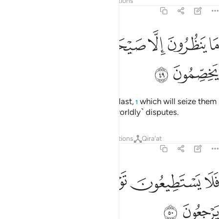
Tafsirs
Layers
Lessons
Reflections
36:49
ﲛ
ﲜ
ﲝ
ﲞ
ﲟ
ا ينظرون الا صيحة واحدة تاخذهم وهم يخصمون ٤٩
ﲠ
ﲡ
َا يَنظُرُونَ إِلَّا صَيْحَةًۭ وَٰحِدَةًۭ تَأْخُذُهُمْ وَهُمْ يَخِصِّمُونَ ٤٩
ﲢ
ﲣ
They must be awaiting a single Blast,
which will seize them
1
while they are ˹entrenched˺ in ˹worldly˺ disputes.
Tafsirs
Layers
Lessons
Reflections
Qira'at
36:50
ﲤ
ﲥ
ﲦ
لا يستطيعون توصية ولا الى اهلهم يرجعون ٥٠
ﲧ
ﲨ
ﲩ
َلَا يَسْتَطِيعُونَ تَوْصِيَةًۭ وَلَآ إِلَىٰٓ أَهْلِهِمْ يَرْجِعُونَ ٥٠
ﲪ
ﲫ