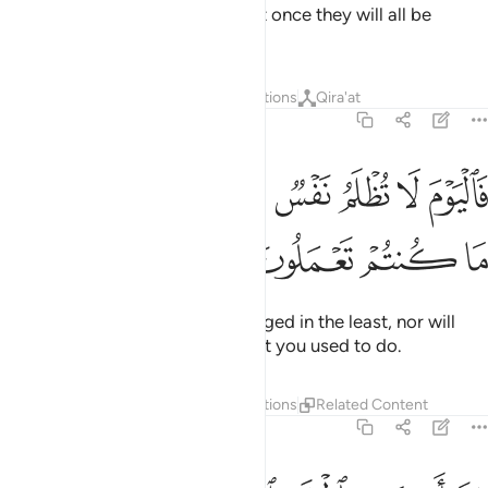
It will only take one Blast, then at once they will all be
brought before Us.
Tafsirs
Layers
Lessons
Reflections
Qira'at
36:54
ﳑ
ﳒ
ﳓ
ﳔ
ﳕ
ﳖ
اليوم لا تظلم نفس شييا ولا تجزون الا ما كنتم تعملون ٥٤
ﳗ
ﳘ
َٱلْيَوْمَ لَا تُظْلَمُ نَفْسٌۭ شَيْـًۭٔا وَلَا تُجْزَوْنَ إِلَّا مَا كُنتُمْ تَعْمَلُونَ ٥٤
ﳙ
ﳚ
ﳛ
ﳜ
On that Day no soul will be wronged in the least, nor will
you be rewarded except for what you used to do.
Tafsirs
Layers
Lessons
Reflections
Related Content
36:55
ن اصحاب الجنة اليوم في شغل فاكهون ٥٥