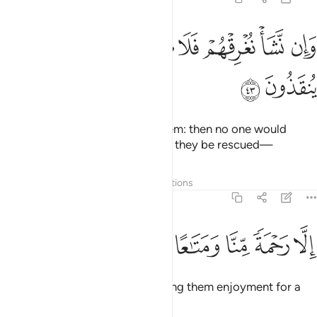
ﱑ
ﱒ
ﱓ
ﱔ
ﱕ
ان نشا نغرقهم فلا صريخ لهم ولا هم ينقذون ٤٣
ﱖ
ﱗ
ﱘ
َإِن نَّشَأْ نُغْرِقْهُمْ فَلَا صَرِيخَ لَهُمْ وَلَا هُمْ يُنقَذُونَ ٤٣
ﱙ
ﱚ
If We willed, We could drown them: then no one would
respond to their cries, nor would they be rescued—
Tafsirs
Layers
Lessons
Reflections
36:44
ﱛ
ﱜ
ﱝ
لا رحمة منا ومتاعا الى حين ٤٤
ﱞ
ﱟ
ﱠ
ﱡ
ِلَّا رَحْمَةًۭ مِّنَّا وَمَتَـٰعًا إِلَىٰ حِينٍۢ ٤٤
except by mercy from Us, allowing them enjoyment for a
˹little˺ while.