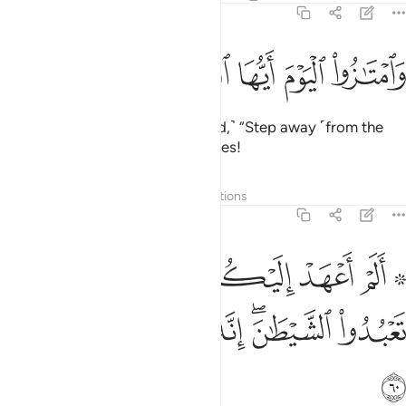
36:59
ﱞ
ﱟ
امتازوا اليوم ايها المجرمون ٥٩
ﱠ
ﱡ
ﱢ
َٱمْتَـٰزُوا۟ ٱلْيَوْمَ أَيُّهَا ٱلْمُجْرِمُونَ ٥٩
˹Then the disbelievers will be told,˺ “Step away ˹from the
believers˺ this Day, O wicked ones!
Tafsirs
Layers
Lessons
Reflections
36:60
ﱣ ﱤ
ﱥ
ﱦ
ﱧ
ﱨ
ﱩ
ﱪ
۞ لم اعهد اليكم يا بني ادم ان لا تعبدوا الشيطان انه لكم عدو مبين ٦٠
َلَمْ أَعْهَدْ إِلَيْكُمْ يَـٰبَنِىٓ ءَادَمَ أَن لَّا تَعْبُدُوا۟ ٱلشَّيْطَـٰنَ ۖ إِنَّهُۥ لَكُمْ عَدُوّ
ﱫ
ﱬﱭ
ﱮ
ﱯ
ﱰ
ﱱ
ﱲ