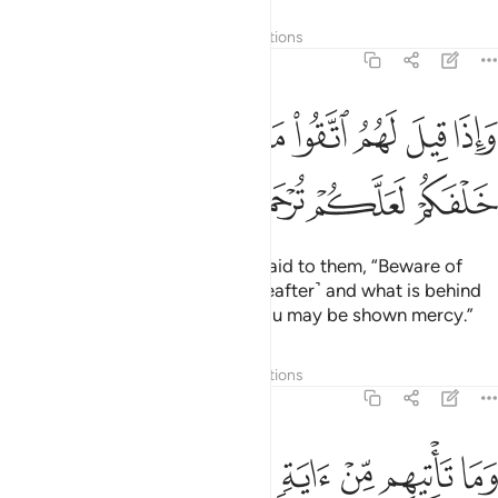
Tafsirs
Layers
Lessons
Reflections
36:45
ﱢ
ﱣ
ﱤ
ﱥ
ﱦ
ﱧ
ﱨ
ﱩ
اذا قيل لهم اتقوا ما بين ايديكم وما خلفكم لعلكم ترحمون ٤٥
َإِذَا قِيلَ لَهُمُ ٱتَّقُوا۟ مَا بَيْنَ أَيْدِيكُمْ وَمَا خَلْفَكُمْ لَعَلَّكُمْ تُرْحَمُونَ ٤٥
ﱪ
ﱫ
ﱬ
ﱭ
˹Still they turn away˺ when it is said to them, “Beware of
what is ahead of you ˹in the Hereafter˺ and what is behind
you ˹of destroyed nations˺ so you may be shown mercy.”
Tafsirs
Layers
Lessons
Reflections
36:46
ﱮ
ﱯ
ﱰ
ﱱ
ﱲ
ﱳ
ما تاتيهم من اية من ايات ربهم الا كانوا عنها معرضين ٤٦
ﱴ
ﱵ
َمَا تَأْتِيهِم مِّنْ ءَايَةٍۢ مِّنْ ءَايَـٰتِ رَبِّهِمْ إِلَّا كَانُوا۟ عَنْهَا مُعْرِضِينَ ٤٦