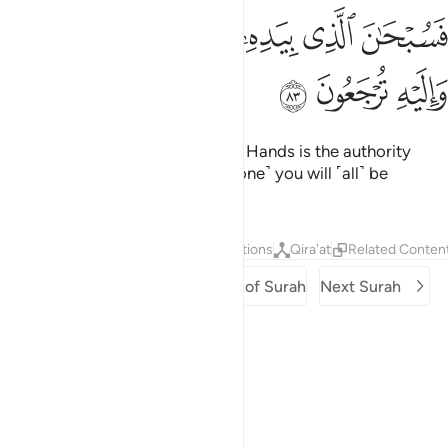
ﳄ
ﳅ
ﳆ
ﳇ
سبحان الذي بيده ملكوت كل شيء واليه ترجعون ٨٣
ﳈ
ﳉ
َسُبْحَـٰنَ ٱلَّذِى بِيَدِهِۦ مَلَكُوتُ كُلِّ شَىْءٍۢ وَإِلَيْهِ تُرْجَعُونَ ٨٣
ﳊ
ﳋ
ﳌ
So glory be to the One in Whose Hands is the authority
over all things, and to Whom ˹alone˺ you will ˹all˺ be
returned.
Tafsirs
Layers
Lessons
Reflections
Qira'at
Related Conten
Previous Surah
Beginning of Surah
Next Surah