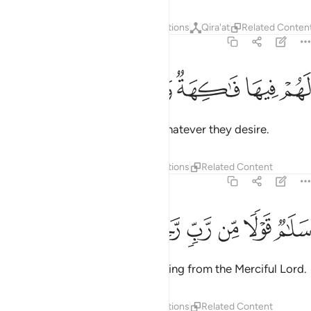
Tafsirs
Layers
Lessons
Reflections
Qira'at
Related Conten
36:57
ﱑ
ﱒ
ﱓ
هم فيها فاكهة ولهم ما يدعون ٥٧
ﱔ
ﱕ
ﱖ
ﱗ
َهُمْ فِيهَا فَـٰكِهَةٌۭ وَلَهُم مَّا يَدَّعُونَ ٥٧
There they will have fruits and whatever they desire.
Tafsirs
Layers
Lessons
Reflections
Related Content
36:58
ﱘ
ﱙ
ﱚ
لام قولا من رب رحيم ٥٨
ﱛ
ﱜ
ﱝ
َلَـٰمٌۭ قَوْلًۭا مِّن رَّبٍّۢ رَّحِيمٍۢ ٥٨
And “Peace!” will be ˹their˺ greeting from the Merciful Lord.
Tafsirs
Layers
Lessons
Reflections
Related Content