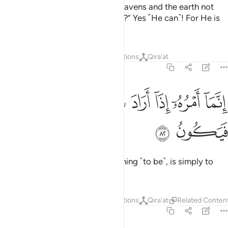
Can the One Who created the heavens and the earth not
˹easily˺ resurrect these ˹deniers˺?” Yes ˹He can˺! For He is
the Master Creator, All-Knowing.
Tafsirs
Layers
Lessons
Reflections
Qira'at
36:82
ﲹ
ﲺ
ﲻ
ﲼ
ﲽ
نما امره اذا اراد شييا ان يقول له كن فيكون ٨٢
ﲾ
ﲿ
ﳀ
ﳁ
ِنَّمَآ أَمْرُهُۥٓ إِذَآ أَرَادَ شَيْـًٔا أَن يَقُولَ لَهُۥ كُن فَيَكُونُ ٨٢
ﳂ
ﳃ
All it takes, when He wills something ˹to be˺, is simply to
say to it: “Be!” And it is!
Tafsirs
Layers
Lessons
Reflections
Qira'at
Related Conten
36:83