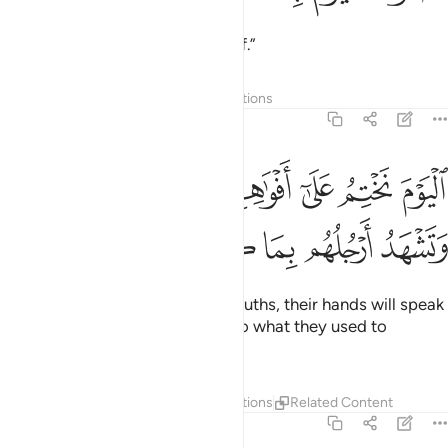
Burn in it Today for your disbelief.”
Tafsirs
Layers
Lessons
Reflections
36:65
ﲐ
ﲑ
ﲒ
ﲓ
ﲔ
ﲕ
ليوم نختم على افواههم وتكلمنا ايديهم وتشهد ارجلهم بما كانوا يكسبون ٦٥
لْيَوْمَ نَخْتِمُ عَلَىٰٓ أَفْوَٰهِهِمْ وَتُكَلِّمُنَآ أَيْدِيهِمْ وَتَشْهَدُ أَرْجُلُهُم بِمَا كَانُوا۟ يَكْسِبُو
ﲖ
ﲗ
ﲘ
ﲙ
ﲚ
ﲛ
On this Day We will seal their mouths, their hands will speak
to Us, and their feet will testify to what they used to
commit.
Tafsirs
Layers
Lessons
Reflections
Related Content
36:66