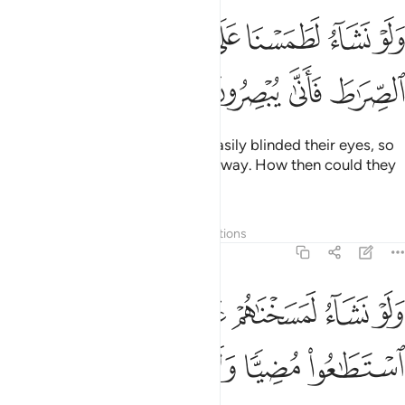
ﲜ
ﲝ
ﲞ
ﲟ
ﲠ
لو نشاء لطمسنا على اعينهم فاستبقوا الصراط فانى يبصرون ٦٦
ﲡ
َلَوْ نَشَآءُ لَطَمَسْنَا عَلَىٰٓ أَعْيُنِهِمْ فَٱسْتَبَقُوا۟ ٱلصِّرَٰطَ فَأَنَّىٰ يُبْصِرُونَ ٦٦
ﲢ
ﲣ
ﲤ
ﲥ
Had We willed, We could have easily blinded their eyes, so
they would struggle to find their way. How then could they
see?
Tafsirs
Layers
Lessons
Reflections
36:67
ﲦ
ﲧ
ﲨ
ﲩ
ﲪ
ﲫ
لو نشاء لمسخناهم على مكانتهم فما استطاعوا مضيا ولا يرجعون ٦٧
َلَوْ نَشَآءُ لَمَسَخْنَـٰهُمْ عَلَىٰ مَكَانَتِهِمْ فَمَا ٱسْتَطَـٰعُوا۟ مُضِيًّۭا وَلَا يَرْجِعُو
ﲬ
ﲭ
ﲮ
ﲯ
ﲰ