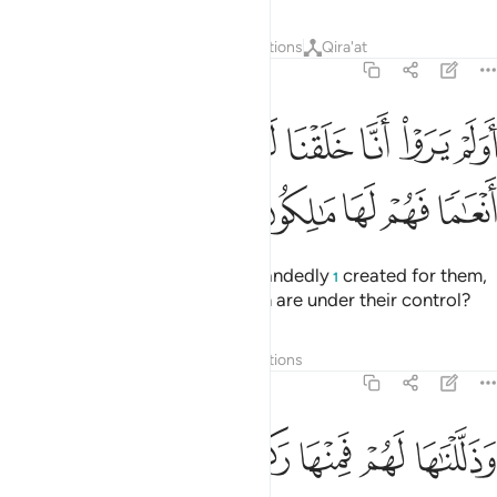
Tafsirs
Layers
Lessons
Reflections
Qira'at
36:71
ﱁ
ﱂ
ﱃ
ﱄ
ﱅ
ﱆ
ﱇ
ولم يروا انا خلقنا لهم مما عملت ايدينا انعاما فهم لها مالكون ٧١
ﱈ
َوَلَمْ يَرَوْا۟ أَنَّا خَلَقْنَا لَهُم مِّمَّا عَمِلَتْ أَيْدِينَآ أَنْعَـٰمًۭا فَهُمْ لَهَا مَـٰلِكُونَ ٧١
ﱉ
ﱊ
ﱋ
ﱌ
ﱍ
Do they not see that We singlehandedly
created for them,
1
among other things, cattle which are under their control?
Tafsirs
Layers
Lessons
Reflections
36:72
ﱎ
ﱏ
ﱐ
ذللناها لهم فمنها ركوبهم ومنها ياكلون ٧٢
ﱑ
ﱒ
ﱓ
َذَلَّلْنَـٰهَا لَهُمْ فَمِنْهَا رَكُوبُهُمْ وَمِنْهَا يَأْكُلُونَ ٧٢