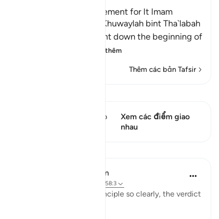
Az-Zihar and the Atonement for It Imam
Ahmad recorded that Khuwaylah bint Tha`labah
said, "By Allah! Allah sent down the beginning of
Surat Al-Mujadila
…
Đọc thêm
Thêm các bản Tafsir
Xem Qiraat
Câu thơ này có 1 Các giao
Xem các điểm giao
điểm
nhau
Bài học
In the Shade of the Quran
31 tuần trước
·
Tham chiếu
ayah 58:3
Having laid down the principle so clearly, the verdict
is stated in detail: