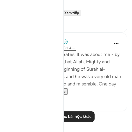
[{ ذَلِكُمْ } الحكم الذي ذك...
Xem tiếp
1
0
Prophetic Commentary
8 năm trước
·
Tham chiếu
ayah 58:1-4
Khawlah bt. Tha‘labah narrates: It was about me - by
Allah - and Aws b. Sâmit that Allah, Mighty and
Majestic, revealed the beginning of Surah al-
Mujâdilah. I was with him, and he was a very old man
who became ill-mannered and miserable. One day
he came to me ...
Xem tiếp
1
0
Đọc thêm các bài học khác