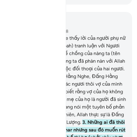
Đọc trong ngữ cảnh
Chương 58, Trang 542, Juz 28
1
.
Quả thật, Allah đã nghe thấy lời của người phụ nữ
(tên Khawlah bint Tha’labah) tranh luận với Ngươi
(Thiên Sứ Muhammad) về chồng của nàng ta (tên
Aws bin As-Samit), và nàng ta đã phàn nàn với Allah
và Allah đã nghe thấy cuộc đối thoại của hai ngươi.
Thật vậy, Allah là Đấng Hằng Nghe, Đấng Hằng
Thấy.
2
.
Những ai trong các ngươi thôi vợ của mình
theo lối Zhihar[1] thì hãy biết rằng vợ của họ không
phải là mẹ của họ. Bởi lẽ mẹ của họ là người đã sinh
đẻ ra họ. Quả thật, họ đang nói một tuyên bố phản
cảm và sai sự thật. Tuy nhiên, Allah thực sự là Đấng
Hằng Tha Thứ, Đấng Độ Lượng.
3
.
Những ai đã thôi
vợ của mình theo lối Zhihar nhưng sau đó muốn rút