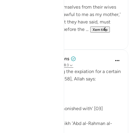
"Those who separate themselves from their wives
by saying, 'You are as unlawful to me as my mother,'
and then go back on what they have said, must
atone by freeing a slave before the ...
Xem tiếp
0
0
Tulayhah Tafsir Translations
5 năm trước
·
Tham chiếu
ayah 58:3
In the midst of discussing the expiation for a certain
sin in surah al-Mujadilah [58], Allah says:
[ذَٰلِكُمْ تُوعَظُونَ بِهِ]
'That is what you are admonished with' [03]
Commenting on this, sheikh 'Abd al-Rahman al-
Sa'di wrote: