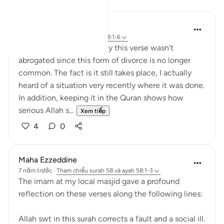
Suy ngẫm
tareq abed
7 năm trước
·
Tham chiếu
ayah 58:1-6
Someone once asked why this verse wasn't
abrogated since this form of divorce is no longer
common. The fact is it still takes place, I actually
heard of a situation very recently where it was done.
In addition, keeping it in the Quran shows how
serious Allah s...
Xem tiếp
4
0
Maha Ezzeddine
7 năm trước
·
Tham chiếu
surah 58 và ayah 58:1-3
The imam at my local masjid gave a profound
reflection on these verses along the following lines:
Allah swt in this surah corrects a fault and a social ill.