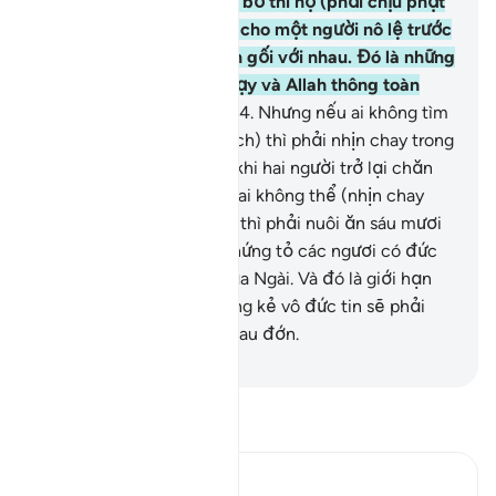
lại những gì họ đã tuyên bố thì họ (phải chịu phạt
bằng cách) chuộc tự do cho một người nô lệ trước
khi hai người trở lại chăn gối với nhau. Đó là những
gì các ngươi được răn dạy và Allah thông toàn
những gì các ngươi làm.
4
.
Nhưng nếu ai không tìm
thấy (nô lệ để phóng thích) thì phải nhịn chay trong
hai tháng liên tiếp trước khi hai người trở lại chăn
gối với nhau. Nhưng nếu ai không thể (nhịn chay
trong hai tháng liên tiếp) thì phải nuôi ăn sáu mươi
người nghèo. Đó là để chứng tỏ các ngươi có đức
tin nơi Allah và Sứ Giả của Ngài. Và đó là giới hạn
của Allah. Quả thật, những kẻ vô đức tin sẽ phải
chịu một sự trừng phạt đau đớn.
-
Ruwwad Center
Đọc Tafsir
Ibn Kathir (Abridged)