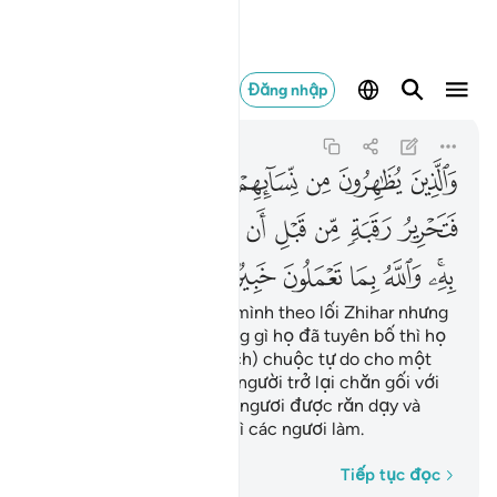
والذين يظاهرون من نسايه
Đăng nhập
Al-Mujadila
58:3
58:3
ﱰ
ﱱ
ﱲ
ﱳ
ﱴ
ﱵ
ﱶ
ﱷ
ﱸ
ﱹ
ﱺ
ﱻ
ﱼ
ﱽﱾ
ﱿ
ﲀ
ﲁﲂ
ﲃ
ﲄ
ﲅ
ﲆ
ﲇ
Những ai đã thôi vợ của mình theo lối Zhihar nhưng
sau đó muốn rút lại những gì họ đã tuyên bố thì họ
(phải chịu phạt bằng cách) chuộc tự do cho một
người nô lệ trước khi hai người trở lại chăn gối với
nhau. Đó là những gì các ngươi được răn dạy và
Allah thông toàn những gì các ngươi làm.
Từng từ một
Tiếp tục đọc