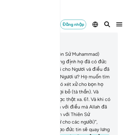
Đăng nhập
c trong ngữ cảnh
ơng 4, Trang 88, Juz 5
.
Phải chăng Ngươi (hỡi Thiên Sứ Muhammad)
ông nhìn thấy những kẻ khẳng định họ đã có đức
n vào điều đã được mặc khải cho Ngươi và điều đã
ợc mặc khải vào thời trước Ngươi ư? Họ muốn tìm
n Taghut (tà thần) để nhờ nó xét xử cho bọn họ
ong khi họ được lệnh phải loại bỏ (tà thần). Và
aytan luôn muốn dắt họ đi lạc thật xa.
61
.
Và khi có
i bảo họ: “Các người hãy đến với điều mà Allah đã
c khải và các người hãy đến với Thiên Sứ
uhammad để Người phân xử cho các người)”,
ươi sẽ thấy những tên giả tạo đức tin sẽ quay lưng