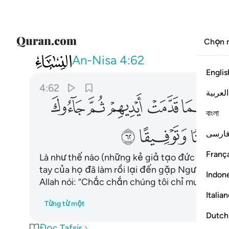
Chọn 
004
فكيف اذا اصابتهم مصيبة بما قدمت ا
An-Nisa
4:62
Englis
4:62
العربية
ﱵ
ﱶ
ﱷ
ﱸ
ﱹ
বাংলা
ﲀ
ﲁ
ارسی
França
Là như thế nào (những kẻ giả tạo đức tin) kh
tay của họ đã làm rồi lại đến gặp Ngươi (Th
Indon
Allah nói: “Chắc chắn chúng tôi chỉ muốn điều
Italia
Từng từ một
Dutch
Đọc Tafsir