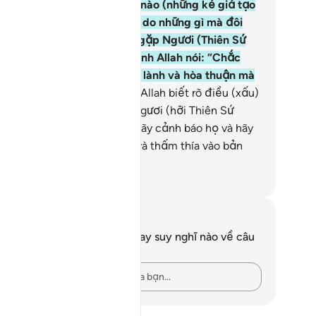
ánh xa Ngươi.
62
.
Là như thế nào (những kẻ giả tạo
c tin) khi gặp phải hậu quả do những gì mà đôi
y của họ đã làm rồi lại đến gặp Ngươi (Thiên Sứ
hammad) thề thốt nhân danh Allah nói: “Chắc
ắn chúng tôi chỉ muốn điều lành và hòa thuận mà
i.”?!
63
.
Đó là những kẻ mà Allah biết rõ điều (xấu)
ong thâm tâm họ. Thế nên, Ngươi (hỡi Thiên Sứ
hammad) hãy tránh xa họ, hãy cảnh báo họ và hãy
i với họ bằng lời lẽ sâu sắc và thấm thía vào bản
ân họ.
uwwad Center
i chú và suy ngẫm
n không có bất kỳ ghi chú hay suy nghĩ nào về câu
ơ này.
Hãy ghi lại những suy nghĩ của bạn…