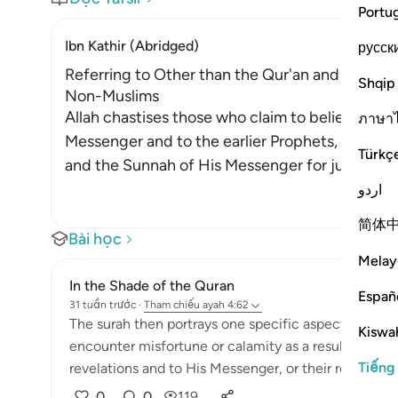
Portu
Ibn Kathir (Abridged)
русск
Referring to Other than the Qur'an and Sunnah 
Shqip
Non-Muslims
Allah chastises those who claim to believe in w
ภาษา
Messenger and to the earlier Prophets, yet they
Türkç
and the Sunnah of His Messenger for judgmen
اردو
简体
Bài học
Melay
In the Shade of the Quran
Españ
31 tuần trước
·
Tham chiếu
ayah 4:62
The surah then portrays one specific aspect of hypoc
Kiswah
encounter misfortune or calamity as a result of their
Tiếng
revelations and to His Messenger, or their reference t
0
0
119