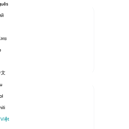
tr
guês
đứ
ий
ta
Mu
for Judgment is Characteristic of
ch
hat Allah has sent down to His
thô
ไทย
tr
 refer to other than the Book of Allah
e
Mu
t
…
Đọc thêm
nó
Thêm các bản Tafsir
th
中文
-
R
u
Gh
ol
Bạ
th
risy in their behaviour. That is when they
ili
 refusal to refer matters to God's
 Việt
o false gods. They are ...
Xem tiếp