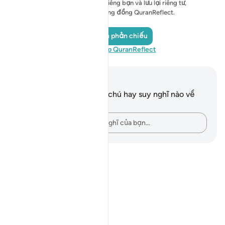
đầu bài suy ngẫm của riêng bạn và lưu lại riêng tư,
hoặc chia sẻ với cộng đồng QuranReflect.
Thêm ảnh phản chiếu
Hãy truy cập QuranReflect
Ghi chú và suy ngẫm
Bạn không có bất kỳ ghi chú hay suy nghĩ nào về
câu thơ này.
Hãy ghi lại những suy nghĩ của bạn…