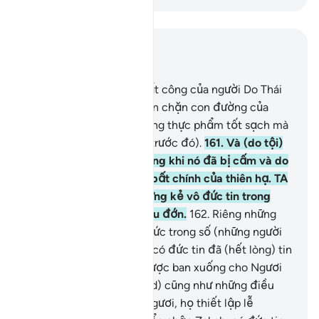
Đọc trong ngữ cảnh
Chương 4, Trang 103, Juz 6
160
.
Do hành vi sai trái bất công của người Do Thái
và việc họ nhiều lần ngăn chặn con đường của
Allah, TA đã cấm họ những thực phẩm tốt sạch mà
họ đã được phép dùng (trước đó).
161
.
Và (do tội)
họ đã cho vay lấy lãi trong khi nó đã bị cấm và do
việc họ ăn chặn tài sản bất chính của thiên hạ. TA
đã chuẩn bị sẵn cho những kẻ vô đức tin trong
bọn họ sự trừng phạt đau đớn.
162
.
Riêng những
người thông thạo kiến thức trong số (những người
Do Thái) và những người có đức tin đã (hết lòng) tin
tưởng vào những điều được ban xuống cho Ngươi
(hỡi Thiên Sứ Muhammad) cũng như những điều
được ban xuống trước Ngươi, họ thiết lập lễ