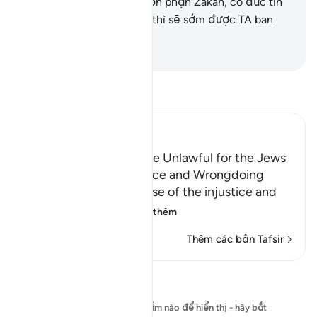
nguyện Salah, thực thi bổn phận Zakah, có đức tin
nơi Allah và cõi Đời Sau, thì sẽ sớm được TA ban
cho phần thưởng vĩ đại.
-
Ruwwad Center
Đọc Tafsir
Ibn Kathir (Abridged)
Some Foods Were Made Unlawful for the Jews
Because of their Injustice and Wrongdoing
Allah states that because of the injustice and
transgression of t
…
Đọc thêm
Thêm các bản Tafsir
Suy ngẫm
Hiện chưa có bài suy ngẫm nào để hiển thị - hãy bắt