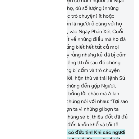
số họ, nếu cuộc trò chuyện có năm người thì Ngài
là người thứ sáu trong số họ, dù số lượng (những
người tham gia trong cuộc trò chuyện) ít hoặc
nhiều hơn thế thì Ngài vẫn là người ở cùng với họ
dẫu họ ở đâu. Rồi sau đó, vào Ngày Phán Xét Cuối
Cùng, Ngài sẽ cho họ biết về những điều mà họ đã
làm. Quả thật, Allah là Đấng biết hết tất cả mọi
điều.
8
.
Ngươi không thấy rằng những kẻ đã bị cấm
không được trò chuyện riêng tư rồi sau đó chúng
quay trở lại điều mà chúng bị cấm và trò chuyện
thầm kín với nhau về tội lỗi, hận thù và trái lệnh Sứ
Giả (của Allah) sao? Khi chúng đến gặp Ngươi,
chúng không chào Ngươi bằng lời chào mà Allah
dùng để chào Ngươi, và chúng nói với nhau: “Tại sao
Allah không trừng phạt bọn ta vì những gì bọn ta
nói?” Hỏa Ngục, nơi mà chúng sẽ bị thiêu đốt đã đủ
cho chúng, và đó là đích đến khốn khổ và tồi tệ
nhất.
9
.
Hỡi những người có đức tin! Khi các ngươi