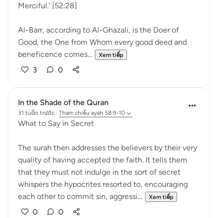
Merciful.' [52:28]
Al-Barr, according to Al-Ghazali, is the Doer of
Good, the One from Whom every good deed and
beneficence comes...
Xem tiếp
3
0
In the Shade of the Quran
31 tuần trước
·
Tham chiếu
ayah 58:9-10
What to Say in Secret
The surah then addresses the believers by their very
quality of having accepted the faith. It tells them
that they must not indulge in the sort of secret
whispers the hypocrites resorted to, encouraging
each other to commit sin, aggressi...
Xem tiếp
0
0