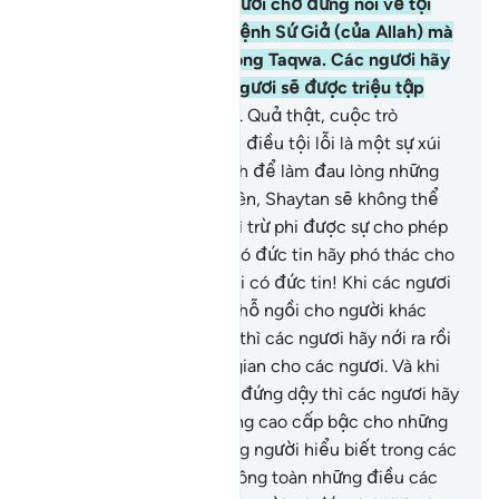
trò chuyện riêng, các ngươi chớ đừng nói về tội
lỗi, điều hận thù và trái lệnh Sứ Giả (của Allah) mà
hãy nói về đạo đức và lòng Taqwa. Các ngươi hãy
sợ Allah, Đấng mà các ngươi sẽ được triệu tập
trình diện trước Ngài.
10
.
Quả thật, cuộc trò
chuyện riêng tư (bàn tính điều tội lỗi là một sự xúi
bẩy) từ Shaytan mục đích để làm đau lòng những
người có đức tin, tuy nhiên, Shaytan sẽ không thể
làm hại họ bất cứ điều gì trừ phi được sự cho phép
của Allah. Vì vậy, người có đức tin hãy phó thác cho
Allah.
11
.
Hỡi những người có đức tin! Khi các ngươi
được yêu cầu nới rộng chỗ ngồi cho người khác
trong các cuộc họp mặt thì các ngươi hãy nới ra rồi
Allah sẽ nới rộng không gian cho các ngươi. Và khi
các ngươi được yêu cầu đứng dậy thì các ngươi hãy
đứng dậy rồi Allah sẽ nâng cao cấp bậc cho những
người có đức tin và những người hiểu biết trong các
ngươi. Quả thật, Allah thông toàn những điều các