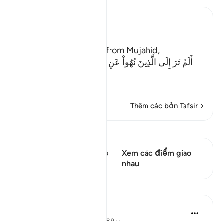
Ibn Kathir (Abridged)
The Evil of the Jews
Ibn Abi Najih reported from Mujahid,
أَلَمْ تَرَ إِلَى الَّذِينَ نُهُواْ عَنِ النَّجْوَى ثُمَّ يَعُودُونَ لِمَا نُهُواْ
عَنْهُ
(Have
…
Đọc thêm
Thêm các bản Tafsir
Xem Qiraat
Câu thơ này có 1 Các giao
Xem các điểm giao
điểm
nhau
Bài học
Taimiyyah Zubair
4 năm trước
·
Tham chiếu
ayah 58:9