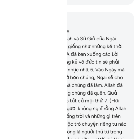
Đọc trong ngữ cảnh
Chương 58, Trang 543, Juz 28
5
.
Những kẻ chống lại Allah và Sứ Giả của Ngài
chắc chắn sẽ bị hạ nhục giống như những kẻ thời
trước chúng. Quả thật, TA đã ban xuống các Lời
Mặc Khải rõ ràng và những kẻ vô đức tin sẽ phải
chịu một trừng phạt đầy nhục nhã.
6
.
Vào Ngày mà
Allah dựng sống lại tất cả bọn chúng, Ngài sẽ cho
chúng biết những điều mà chúng đã làm. Allah đã
cho ghi chép tất cả nhưng chúng đã quên. Quả
thật, Allah làm chứng cho tất cả mọi thứ.
7
.
(Hỡi
Thiên Sứ Muhammad!) Ngươi không nghĩ rằng Allah
biết những gì trong các tầng trời và những gì trên
trái đất ư? Không một cuộc trò chuyện riêng tư nào
giữa ba người mà Ngài không là người thứ tư trong