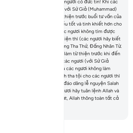
ngươi làm.
12
.
Hỡi những người có đức tin! Khi các
ngươi muốn tư vấn riêng với Sứ Giả (Muhammad)
thì các ngươi hãy làm từ thiện trước buổi tư vấn của
các ngươi. Điều đó là điều tốt và tinh khiết hơn cho
các ngươi. Nhưng nếu các ngươi không tìm được
phương tiện để làm từ thiện thì (các ngươi hãy biết
rằng) Allah thực sự là Đấng Tha Thứ, Đấng Nhân Từ.
13
.
Có phải các ngươi sợ làm từ thiện trước khi đến
tư vấn việc riêng tư của các ngươi (với Sứ Giả
Muhammad)? Nhưng nếu các ngươi không làm
được và muốn được Allah tha tội cho các ngươi thì
(ít ra) các ngươi hãy chu đáo dâng lễ nguyện Salah
và đóng Zakah, và các ngươi hãy tuân lệnh Allah và
Sứ Giả của Ngài. Quả thật, Allah thông toàn tất cả
những gì các ngươi làm.
-
Ruwwad Center
Đọc Tafsir