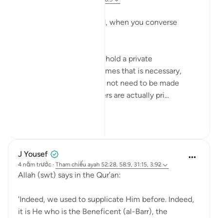
يَا أَيُّهَا الَّذِينَ آمَنُوا
O you who have believed, when you converse
privately...
Meaning when you must hold a private
conversation, and sometimes that is necessary,
because everything does not need to be made
public. And certain matters are actually pri...
Xem tiếp
27
5
J Yousef
4 năm trước
·
Tham chiếu
ayah 52:28, 58:9, 31:15, 3:92
Allah (swt) says in the Qur’an:
'Indeed, we used to supplicate Him before. Indeed,
it is He who is the Beneficent (al-Barr), the