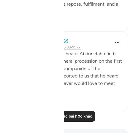
close to God, he will have repose, fulfilment, and a
garden of bl...
Xem tiếp
1
0
Prophetic Commentary
7 năm trước
·
Tham chiếu
ayah 56:88-95
‘Atâ’ b. as-Sâ’ib narrates: I heard ‘Abdur-Rahmân b.
Abu Layla say during a funeral procession on the first
day that I met him: 'This companion of the
Messenger of Allah ﷺ reported to us that he heard
the Prophet ﷺ say: ‘Whoever would love to meet
Allah (Might...
Xem tiếp
5
1
Đọc thêm các bài học khác