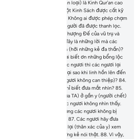
các ngươi nghe – hỡi nhân loại) là Kinh Qur’an cao
quý.
78
.
Nó nằm trong một Kinh Sách được cất kỹ
(Lawhu-Al-Mahfuzh).
79
.
Không ai được phép chạm
vào Nó ngoại trừ những người đã được thanh lọc.
80
.
Một sự mặc khải từ Thượng Đế của vũ trụ và
vạn vật.
81
.
Phải chăng đây là những lời mà các
ngươi thờ ơ và bàng quan (hỡi những kẻ đa thần)?
82
.
Thay vì các ngươi phải biết ơn những bổng lộc
(mà Allah) đã ban cho các ngươi thì các ngươi lại
quên ơn (Ngài).
83
.
Vậy tại sao khi linh hồn lên đến
cổ họng (lúc chết, các ngươi không can thiệp)?
84
.
(Sao lúc đó) các ngươi chỉ biết đưa mắt nhìn?
85
.
TA (và các Thiên Thần của TA) ở gần y (người chết)
hơn các ngươi, nhưng các ngươi không nhìn thấy.
86
.
Nếu các ngươi cho rằng các ngươi không bị
phán xét và thưởng phạt,
87
.
Các ngươi hãy đưa
(hồn của người chết) trở lại (thân xác của y) xem
nào nếu các ngươi là những kẻ nói thật.
88
.
Vì vậy,