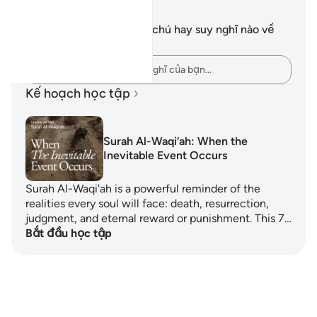
Ghi chú và suy ngẫm
Bạn không có bất kỳ ghi chú hay suy nghĩ nào về
câu thơ này.
Hãy ghi lại những suy nghĩ của bạn…
Kế hoạch học tập
Surah Al-Waqi‘ah: When the
Inevitable Event Occurs
Surah Al-Waqi'ah is a powerful reminder of the
realities every soul will face: death, resurrection,
judgment, and eternal reward or punishment. This 7…
Bắt đầu học tập