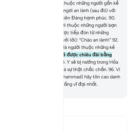
nếu người chết là người thuộc những người gần kề
(nơi Allah),
89
.
Y sẽ nghỉ ngơi an lành (sau đó) với
phần bổng lộc tốt nơi Thiên Đàng hạnh phúc.
90
.
Nếu (người chết) là người thuộc những người bạn
của tay phải,
91
.
(Y sẽ được tiếp đón từ những
người bạn của tay phải (với lời): “Chào an lành!”
92
.
Nhưng nếu (người chết) là người thuộc những kẻ
phủ nhận, lạc lối,
93
.
Y sẽ được chiêu đãi bằng
một loại nước cực sôi.
94
.
Y sẽ bị nướng trong Hỏa
Ngục.
95
.
Quả thật, đây là sự thật chắc chắn.
96
.
Vì
vậy, Ngươi (Thiên Sứ Muhammad) hãy tôn cao danh
Thượng Đế của Ngươi, Đấng vĩ đại nhất.
-
Ruwwad Center
Đọc Tafsir
Ibn Kathir (Abridged)