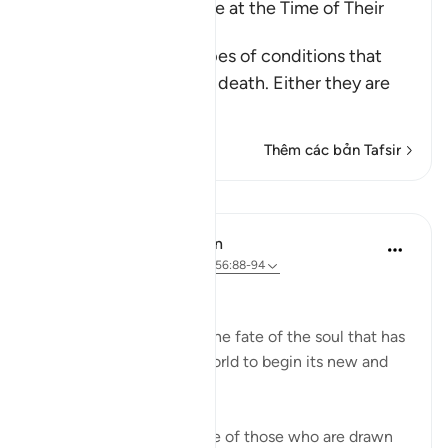
The Condition of People at the Time of Their
Death
These are the three types of conditions that
people face upon their death. Either they are
among the
…
Đọc thêm
Thêm các bản Tafsir
Bài học
In the Shade of the Quran
31 tuần trước
·
Tham chiếu
ayah 56:88-94
The Final Destination
The surah now explains the fate of the soul that has
turned its back on this world to begin its new and
permanent life:
If that dying person is one of those who are drawn