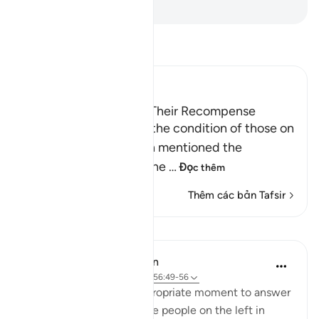
-
Ruwwad Center
Đọc Tafsir
Ibn Kathir (Abridged)
Those on the Left and Their Recompense
After Allah mentioned the condition of those on
the right hand, He then mentioned the
condition of those on the
…
Đọc thêm
Thêm các bản Tafsir
Bài học
In the Shade of the Quran
31 tuần trước
·
Tham chiếu
ayah 56:49-56
The surah seizes this appropriate moment to answer
the question posed by the people on the left in