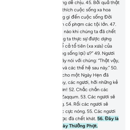
Không mát mẻ cũng không dễ chịu.
45
.
Bởi quả thật
trước đó, chúng đã ham thích cuộc sống xa hoa
(của cõi trần, không màng gì đến cuộc sống Đời
Sau).
46
.
Chúng đã ngoan cố phạm các tội lớn.
47
.
Và chúng thường nói: “Lẽ nào khi chúng ta đã chết
và đã thành cát bụi, chúng ta thực sự được dựng
sống trở lại ư?”
48
.
“Và kể cả tổ tiên (xa xưa) của
chúng ta (cũng được dựng sống lại) ư?”
49
.
Ngươi
(Thiên Sứ Muhammad) hãy nói với chúng: “Thật vậy,
cả các thế hệ trước đây và các thế hệ sau này.”
50
.
“Tất cả sẽ được tập kết cho một Ngày Hẹn đã
được ấn định.”
51
.
Rồi đây, các ngươi, hỡi những kẻ
lạc lối, những kẻ phủ nhận!
52
.
Chắc chắn các
ngươi sẽ ăn trái của cây Zaqqum.
53
.
Các ngươi sẽ
nhét đầy chúng vào bụng.
54
.
Rồi các ngươi sẽ
uống thêm một loại nước cực nóng.
55
.
Các ngươi
sẽ uống như những con lạc đà chết khát.
56
.
Đây là
chỗ ở của chúng vào Ngày Thưởng Phạt.