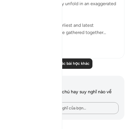
Verses 47-48, which they unfold in an exaggerated
sense of incredulity:
"Say: All people of the earliest and latest
generations will indeed be gathered together...
Xem tiếp
0
0
Đọc thêm các bài học khác
Ghi chú và suy ngẫm
Bạn không có bất kỳ ghi chú hay suy nghĩ nào về
câu thơ này.
Hãy ghi lại những suy nghĩ của bạn…