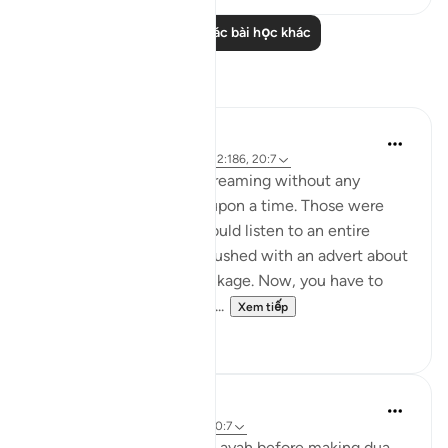
Đọc thêm các bài học khác
Suy ngẫm
Hammad Fahim
43 tuần trước
·
Tham chiếu
ayah 2:186, 20:7
Youtube used to allow streaming without any
unwanted adverts once upon a time. Those were
the good old days. You could listen to an entire
surah without being ambushed with an advert about
shampoo or a holiday package. Now, you have to
sign up to the premium v...
Xem tiếp
37
17
A Siddiqui
5 năm trước
·
Tham chiếu
ayah 20:7
Sometimes I think of this ayah before making dua.