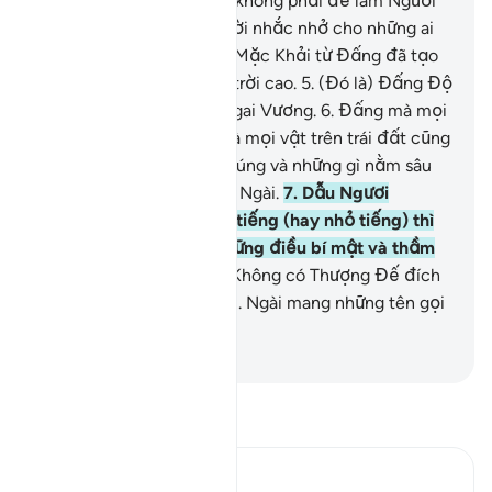
Qur’an xuống cho Ngươi không phải để làm Ngươi
buồn khổ.
3
.
Mà để làm lời nhắc nhở cho những ai
biết sợ (TA).
4
.
Nó được Mặc Khải từ Đấng đã tạo
hóa trái đất và các tầng trời cao.
5
.
(Đó là) Đấng Độ
Lượng an vị trên chiếc Ngai Vương.
6
.
Đấng mà mọi
vật trong các tầng trời và mọi vật trên trái đất cũng
như vạn vật nằm giữa chúng và những gì nằm sâu
dưới lòng đất đều là của Ngài.
7
.
Dẫu Ngươi
(Muhammad) có nói lớn tiếng (hay nhỏ tiếng) thì
Ngài vẫn luôn biết rõ những điều bí mật và thầm
kín.
8
.
Allah là Đấng mà Không có Thượng Đế đích
thực nào khác ngoài Ngài. Ngài mang những tên gọi
tốt đẹp nhất.
-
Ruwwad Center
Đọc Tafsir
Ibn Kathir (Abridged)