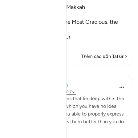
Which was revealed at Makkah
بِسْمِ اللَّهِ الرَّحْمَـنِ الرَّحِيمِ
In the Name of Allah, the Most Gracious, the
Most Merciful.
The Qur'an is a Reminder
…
Đọc thêm
Thêm các bản Tafsir
Bài học
Mohammad Elshinawy
8 năm trước
·
Tham chiếu
ayah 20:7
Even those subtle anxieties that lie deep within the
chambers of your heart, which you have no idea
why they exist, nor are you able to properly express
them - your Master knows them better than you do.
3
1