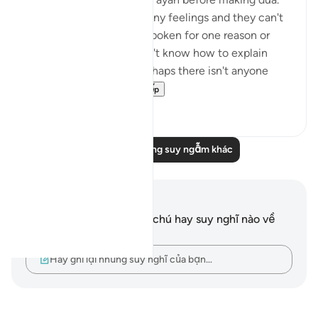
The heart can hold so many feelings and they can't
always be expressed or spoken for one reason or
another. Perhaps you don't know how to explain
what you are feeling, perhaps there isn't anyone
trustworthy eno...
Xem tiếp
40
10
Đọc thêm những suy ngẫm khác
Ghi chú và suy ngẫm
Bạn không có bất kỳ ghi chú hay suy nghĩ nào về
câu thơ này.
Hãy ghi lại những suy nghĩ của bạn…