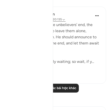
Bài học
In the Shade of the Quran
31 tuần trước
·
Tham chiếu
ayah 20:135
As the surah describes the unbelievers' end, the
Prophet is commanded to leave them alone,
without grieving for them. He should announce to
them that he will await the end, and let them await
it as they wish:
"Say: Everyone is hopefully waiting; so wait, if y...
Xem tiếp
0
0
Đọc thêm các bài học khác
Suy ngẫm