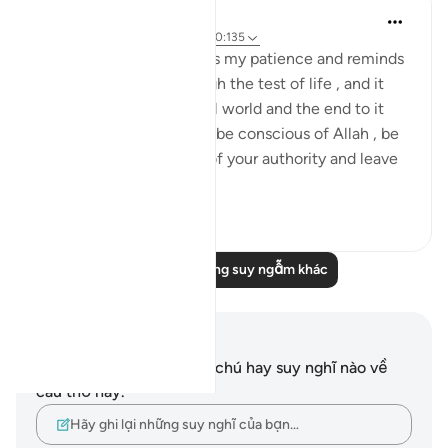
Daniyal Altaf
2 năm trước
·
Tham chiếu
ayah 20:135
This specific verse boosts my patience and reminds
me of my purpose through the test of life , and it
reminds me of the mortal world and the end to it
that we can't escape. So be conscious of Allah , be
patient and try the best of your authority and leave
the ...
Xem tiếp
3
0
Đọc thêm những suy ngẫm khác
Ghi chú và suy ngẫm
Bạn không có bất kỳ ghi chú hay suy nghĩ nào về
câu thơ này.
Hãy ghi lại những suy nghĩ của bạn…