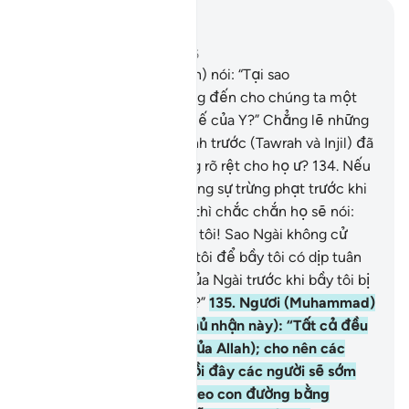
Đọc trong ngữ cảnh
Chương 20, Trang 321, Juz 16
133
.
(Những kẻ vô đức tin) nói: “Tại sao
(Muhammad) không mang đến cho chúng ta một
bằng chứng từ Thượng Đế của Y?” Chẳng lẽ những
điều ghi trong các Tờ Kinh trước (Tawrah và Injil) đã
không là một bằng chứng rõ rệt cho họ ư?
134
.
Nếu
TA (Allah) hủy diệt họ bằng sự trừng phạt trước khi
(Qur’an được mặc khải) thì chắc chắn họ sẽ nói:
“Lạy Thượng Đế của bầy tôi! Sao Ngài không cử
một Sứ Giả đến với bầy tôi để bầy tôi có dịp tuân
theo các Lời Mặc Khải của Ngài trước khi bầy tôi bị
hạ nhục và bị trừng phạt?”
135
.
Ngươi (Muhammad)
hãy nói (với những kẻ phủ nhận này): “Tất cả đều
mong đợi (sự phán xét của Allah); cho nên các
người hãy cứ chờ đợi. Rồi đây các người sẽ sớm
biết ai mới là người đi theo con đường bằng