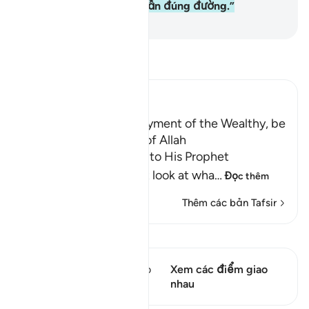
phẳng và được hướng dẫn đúng đường.”
-
Ruwwad Center
Đọc Tafsir
Ibn Kathir (Abridged)
Do not look at the Enjoyment of the Wealthy, be
patient in the worship of Allah
Allah, the Exalted, says to His Prophet
Muhammad ﷺ, "Do not look at wha
…
Đọc thêm
Thêm các bản Tafsir
Xem Qiraat
Câu thơ này có 1 Các giao
Xem các điểm giao
điểm
nhau