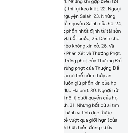
khó) thì mất kiên nhẫn.
21
.
Nhưng khi gặp điều tốt
lành (giàu có, khỏe mạnh) thì lại keo kiệt.
22
.
Ngoại
trừ những người dâng lễ nguyện Salah.
23
.
Những
người mà họ luôn duy trì lễ nguyện Salah của họ.
24
.
Và những người trích một phần nhất định từ tài sản
của mình như một nghĩa vụ bắt buộc,
25
.
Dành cho
người ăn xin và người nghèo không xin xỏ.
26
.
Và
những người tin vào Ngày Phán Xét và Thưởng Phạt.
27
.
Và những người sợ sự trừng phạt của Thượng Đế
của họ.
28
.
Thật vậy, sự trừng phạt của Thượng Đế
của họ là điều mà không ai có thể cảm thấy an
toàn.
29
.
Và những người luôn giữ phần kín của họ
(khỏi những hành vi tình dục Haram).
30
.
Ngoại trừ
với vợ hoặc với những nữ nô lệ dưới quyền của họ
thì họ không bị khiển trách.
31
.
Nhưng bất cứ ai tìm
kiếm xa hơn ngoài những hành vi tình dục được
phép đó thì họ là những kẻ vượt quá giới hạn (của
Allah).
32
.
Và những người thực hiện đúng sự ủy