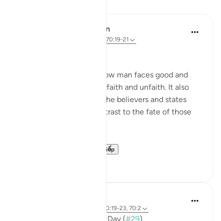
Bài học
In the Shade of the Quran
31 tuần trước
·
Tham chiếu
ayah 70:19-21
Between Good and Evil
The surah now depicts how man faces good and
evil, in both situations of faith and unfaith. It also
outlines the qualities of the believers and states
their ultimate end in contrast to the fate of those
who are guilty:
Man is born with ...
Xem tiếp
0
0
Mohannad Hakeem
3 năm trước
·
Tham chiếu
ayah 70:19-23, 70:2
📖 Here is the answer for Day (
#29
)