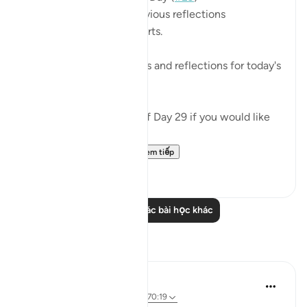
🥇 Great Job on your previous reflections
May Allah bless your efforts.
✏️What are your thoughts and reflections for today's
Ayah?
👉Here is the question of Day 29 if you would like
to recheck it:
https://quranreflect....
Xem tiếp
4
0
Đọc thêm các bài học khác
Suy ngẫm
Hassaan Shariq Mirza
16 tuần trước
·
Tham chiếu
ayah 70:19