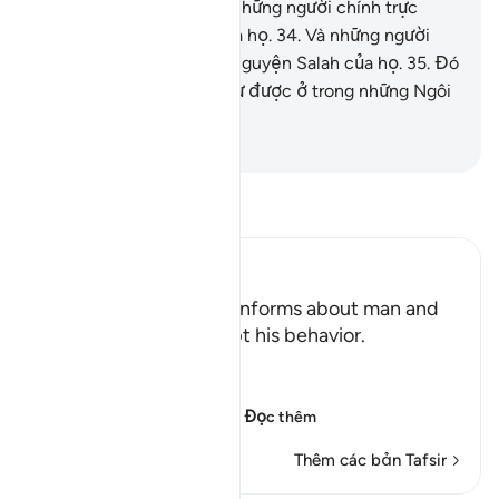
thác và giao ước.
33
.
Và những người chính trực
trong việc làm chứng của họ.
34
.
Và những người
(chu đáo) duy trì các lễ nguyện Salah của họ.
35
.
Đó
là những người sẽ vinh dự được ở trong những Ngôi
Vườn Thiên Đàng.
-
Ruwwad Center
Đọc Tafsir
Ibn Kathir (Abridged)
Man is Impatient Allah informs about man and
his inclination to corrupt his behavior.
Allah says,
إِنَّ الإِنسَـنَ خُلِقَ هَلُوعاً
(Verily, man was creat
…
Đọc thêm
Thêm các bản Tafsir