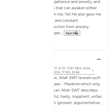
Allah created me with impatience and anxiety, and
surrounded me with tests that can awaken either
the good or the evil within me. Yet He also gave me
a remedy: through prayer and constant
remembrance, I find protection from anxiety,
impatience, and the whisper...
Xem tiếp
20
2
Rooma Khanam
49 tuần trước
·
Tham
ayah 33:72, 90:4, 4:28, 80:17, 21:37, 17:67, 96:6, 14:34,
chiếu
43:15, 18:54, 70:19, 17:11, 100:6, 17:100, 22:66
Various times in the Qur'an, Allah SWT reveals such
integral qualities of Al Insaan - Mankind which only
Al Khaaliq - The Creator can. Allah SWT describes
human beings as ungrateful, hasty, impatient, unfair,
stingy. He SWT calls them ignorant, argumentative,
...
Xem tiếp