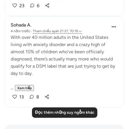
23
6
Sohada A.
4 năm trước
·
Tham chiếu
ayah 21:37, 70:19
With over 40 million adults in the United States
living with anxiety disorder and a crazy high of
almost 10% of children who’ve been officially
diagnosed, there’s actually many more who would
qualify for a DSM label that are just trying to get by
day to day.
...
Xem tiếp
13
8
Đọc thêm những suy ngẫm khác