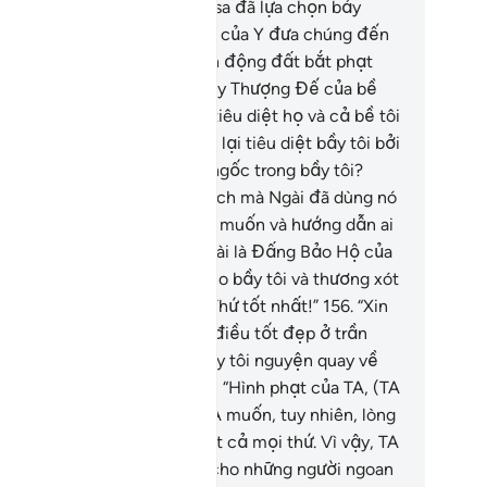
 Thượng Đế của họ.
155
.
Musa đã lựa chọn bảy
ơi người trong số người dân của Y đưa chúng đến
ỗ hẹn của TA.[4] Rồi khi trận động đất bắt phạt
úng. [Musa] cầu nguyện: “Lạy Thượng Đế của bề
i, nếu muốn Ngài có thể đã tiêu diệt họ và cả bề tôi
ớc khi đến đây. Lẽ nào Ngài lại tiêu diệt bầy tôi bởi
nh động của những kẻ ngu ngốc trong bầy tôi?
ẳng qua đó chỉ là sự thử thách mà Ngài đã dùng nó
 làm lạc đường kẻ nào Ngài muốn và hướng dẫn ai
 đúng đường Ngài muốn. Ngài là Đấng Bảo Hộ của
y tôi, xin Ngài hãy tha thứ cho bầy tôi và thương xót
y tôi, bởi Ngài là Đấng Tha Thứ tốt nhất!”
156
.
“Xin
ài an bài cho bầy tôi những điều tốt đẹp ở trần
an và ở Đời Sau, quả thật bầy tôi nguyện quay về
m hối với Ngài.” (Allah) phán: “Hình phạt của TA, (TA
ng nó) để trừng trị kẻ nào TA muốn, tuy nhiên, lòng
ương xót của TA bao trùm tất cả mọi thứ. Vì vậy, TA
 an bài những điều tốt đẹp cho những người ngoan