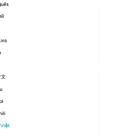
sợ
guês
mư
ий
ch
ch
فَتُوبُواْ إِلَى بَارِئِكُمْ فَاقْتُلُواْ أَنفُسَكُمْ ذَلِكُمْ خ
ourselves (the guilty), that will be
tô
trư
ไทย
accepted your repen
…
Đọc thêm
hà
e
Thêm các bản Tafsir
Ch
để
đi
中文
bầ
bầ
u
Ng
ibn 'Uyaynah:
gi
ol
sá
ili
dù
ﻛﺘﺎﺏ اﻟﻠﻪ. ﻗﺎﻟﻮا: ﻭﺃﻳﻦ ﻫﻲ ﻣﻦ ﻛﺘﺎﺏ اﻟﻠﻪ؟ ﻗﺎﻝ: ﺃﻣﺎ ﺳﻤﻌﺘﻢ ﻗﻮﻟﻪ ﺗﻌﺎﻟﻰ: {إِنَّ الَّذِينَ اتَّخَذُو...
Xem tiếp
th
 Việt
sẽ