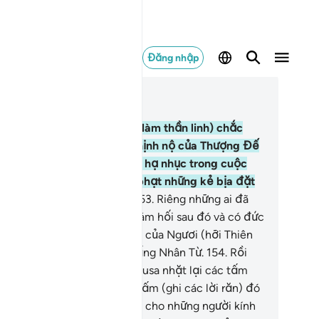
Đăng nhập
c trong ngữ cảnh
ơng 7, Trang 169, Juz 9
2
.
Những kẻ đã lấy con bê (làm thần linh) chắc
ắn sẽ phải gánh chịu cơn thịnh nộ của Thượng Đế
a chúng và chắc chắn sẽ bị hạ nhục trong cuộc
ng trần gian này. TA trừng phạt những kẻ bịa đặt
ều gian dối đúng như thế.
153
.
Riêng những ai đã
m điều tội lỗi rồi quay đầu sám hối sau đó và có đức
n (thì họ sẽ thấy) Thượng Đế của Ngươi (hỡi Thiên
) là Đấng Hằng Tha Thứ, Đấng Nhân Từ.
154
.
Rồi
i cơn giận đã nguôi ngoai, Musa nhặt lại các tấm
i các lời răn), và trong các tấm (ghi các lời răn) đó
 sự hướng dẫn và hồng phúc cho những người kính