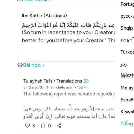
Portu
Ibn Kathir (Abridged)
русск
َيْرٌ لَّكُمْ عِندَ بَارِئِكُمْ فَتَابَ عَلَيْكُمْ إِنَّهُ هُوَ التَّوَّابُ الرَّحِيمُ
Shqip
(So turn in repentance to your Creator and kill y
ภาษา
better for you before your Creator." Then He 
Türkç
اردو
Bài học
简体
Tulayhah Tafsir Translations
Melay
5 năm trước
·
Tham chiếu
ayah 7:152
The following report was narrated regarding Sufyan 
Españ
[ﻗﺎﻝ الإمام ﺳﻔﻴﺎﻥ ﺑﻦ ﻋﻴﻴﻨﺔ رحمه الله: ' ﻟﻴﺲ ﻓﻲ اﻷﺭﺽ ﺻﺎﺣﺐ ﺑﺪﻋﺔ ﺇﻻَّ ﻭﻫﻮ ﻳﺠﺪ ﺫﻟَّﺔ ﺗﻐﺸﺎﻩ، ﻗﺎﻝ: ﻭﻫﻲ ﻓﻲ
Kiswah
Tiếng
3
0