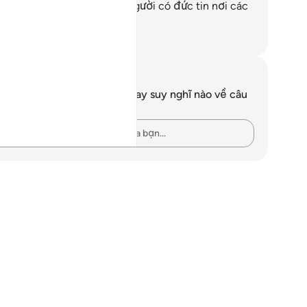
o và xuất Zakah và những người có đức tin nơi các
i Mặc Khải của TA.”
uwwad Center
i chú và suy ngẫm
n không có bất kỳ ghi chú hay suy nghĩ nào về câu
ơ này.
Hãy ghi lại những suy nghĩ của bạn…