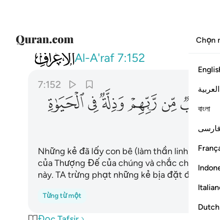
Chọn 
007
ان الذين اتخذوا العجل سينالهم غضب 
Al-A'raf
7:152
Englis
7:152
العربية
ﱾ
ﱿ
ﲀ
ﲁ
ﲂ
ﲃ
বাংলা
ﲉ
ارسی
França
Những kẻ đã lấy con bê (làm thần linh) chắc 
của Thượng Đế của chúng và chắc chắn sẽ bị
Indon
này. TA trừng phạt những kẻ bịa đặt điều gia
Italia
Từng từ một
Dutch
Đọc Tafsir