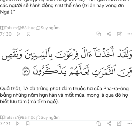
các người sẽ hành động như thế nào (tri ân hay vong ơn
Ngài).”
Tafsirs
Bài học
Suy ngẫm
7:130
ﳃ
ﳄ
ﳅ
ﳆ
ﳇ
لقد اخذنا ال فرعون بالسنين ونقص من الثمرات لعلهم يذكرون ١٣٠
ﳈ
َلَقَدْ أَخَذْنَآ ءَالَ فِرْعَوْنَ بِٱلسِّنِينَ وَنَقْصٍۢ مِّنَ ٱلثَّمَرَٰتِ لَعَلَّهُمْ يَذَّكَّرُونَ ١٣٠
ﳉ
ﳊ
ﳋ
ﳌ
ﳍ
Quả thật, TA đã trừng phạt đám thuộc hạ của Pha-ra-ông
bằng những năm hạn hán và mất mùa, mong là qua đó họ
biết lưu tâm (mà tỉnh ngộ).
Tafsirs
Bài học
Suy ngẫm
7:131