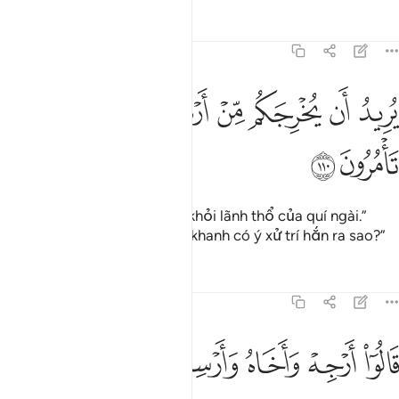
Tafsirs
Bài học
Suy ngẫm
7:110
ﱹ
ﱺ
ﱻ
ﱼ
ريد ان يخرجكم من ارضكم فماذا تامرون ١١٠
ﱽﱾ
ﱿ
ُرِيدُ أَن يُخْرِجَكُم مِّنْ أَرْضِكُمْ ۖ فَمَاذَا تَأْمُرُونَ ١١٠
ﲀ
ﲁ
“Hắn muốn đuổi quí ngài ra khỏi lãnh thổ của quí ngài.”
(Pha-ra-ông bảo:) “Vậy các khanh có ý xử trí hắn ra sao?”
Tafsirs
Bài học
Suy ngẫm
7:111
ﲂ
ﲃ
ﲄ
ﲅ
ﲆ
الوا ارجه واخاه وارسل في المداين حاشرين ١١١
ﲇ
َالُوٓا۟ أَرْجِهْ وَأَخَاهُ وَأَرْسِلْ فِى ٱلْمَدَآئِنِ حَـٰشِرِينَ ١١١