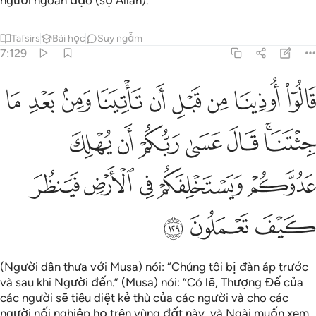
người ngoan đạo (sợ Allah).”
Tafsirs
Bài học
Suy ngẫm
7:129
ﲫ
ﲬ
ﲭ
ﲮ
ﲯ
ﲰ
ﲱ
ﲲ
ﲳ
الوا اوذينا من قبل ان تاتينا ومن بعد ما جيتنا قال عسى ربكم ان يهل
َالُوٓا۟ أُوذِينَا مِن قَبْلِ أَن تَأْتِيَنَا وَمِنۢ بَعْدِ مَا جِئْتَنَا ۚ قَالَ عَسَىٰ رَبُّكُمْ أَن يُهْلِ
ﲴﲵ
ﲶ
ﲷ
ﲸ
ﲹ
ﲺ
ﲻ
ﲼ
ﲽ
ﲾ
ﲿ
ﳀ
ﳁ
ﳂ
(Người dân thưa với Musa) nói: “Chúng tôi bị đàn áp trước
và sau khi Người đến.” (Musa) nói: “Có lẽ, Thượng Đế của
các người sẽ tiêu diệt kẻ thù của các người và cho các
người nối nghiệp họ trên vùng đất này, và Ngài muốn xem