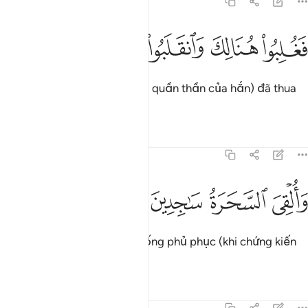
7:119
ﳎ
ﳏ
غلبوا هنالك وانقلبوا صاغرين ١١٩
ﳐ
ﳑ
ﳒ
َغُلِبُوا۟ هُنَالِكَ وَٱنقَلَبُوا۟ صَـٰغِرِينَ ١١٩
Vậy là chúng (Pha-ra-ông và quần thần của hắn) đã thua
cuộc và bị xem thường.
Tafsirs
Bài học
Suy ngẫm
7:120
ﳓ
ﳔ
القي السحرة ساجدين ١٢٠
ﳕ
ﳖ
َأُلْقِىَ ٱلسَّحَرَةُ سَـٰجِدِينَ ١٢٠
Các nhà phù thủy đã quỳ xuống phủ phục (khi chứng kiến
sự thật).
Tafsirs
Bài học
Suy ngẫm