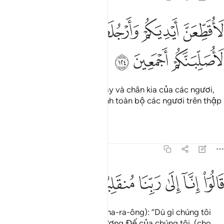
ﱠ
ﱡ
ﱢ
ﱣ
اقطعن ايديكم وارجلكم من خلاف ثم لاصلبنكم اجمعين ١٢٤
ﱤ
ﱥ
َأُقَطِّعَنَّ أَيْدِيَكُمْ وَأَرْجُلَكُم مِّنْ خِلَـٰفٍۢ ثُمَّ لَأُصَلِّبَنَّكُمْ أَجْمَعِينَ ١٢٤
ﱦ
ﱧ
ﱨ
“Ta chắc chắn sẽ chặt tay này và chân kia của các ngươi,
rồi ta chắc chắn sẽ đóng đinh toàn bộ các ngươi trên thập
tự giá.”
Tafsirs
Bài học
Suy ngẫm
7:125
ﱩ
ﱪ
ﱫ
الوا انا الى ربنا منقلبون ١٢٥
ﱬ
ﱭ
ﱮ
َالُوٓا۟ إِنَّآ إِلَىٰ رَبِّنَا مُنقَلِبُونَ ١٢٥
(Các nhà phù thủy) trả lời (Pha-ra-ông): “Dù gì chúng tôi
cũng sẽ trở về trình diện Thượng Đế của chúng tôi, (cho