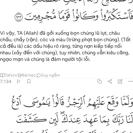
ﱰ
ﱱ
ﱲ
ﱳ
ﱴ
Vì vậy, TA (Allah) đã gởi xuống bọn chúng lũ lụt, châu
chấu, chấy (rận), cóc và máu (trừng phạt bọn chúng). (Tất
cả đều là) các dấu hiệu rõ ràng, từng nạn kiếp tiếp nối
nhau (xảy đến với chúng), tuy nhiên, chúng vẫn kiêu căng,
ngạo mạn và chúng là đám người tội lỗi.
Tafsirs
Bài học
Suy ngẫm
7:134
ﱵ
ﱶ
ﱷ
ﱸ
ﱹ
ﱺ
ﱻ
لما وقع عليهم الرجز قالوا يا موسى ادع لنا ربك بما عهد عندك لين كشف
َلَمَّا وَقَعَ عَلَيْهِمُ ٱلرِّجْزُ قَالُوا۟ يَـٰمُوسَى ٱدْعُ لَنَا رَبَّكَ بِمَا عَهِدَ عِندَكَ ۖ لَئِن كَشَف
ﱼ
ﱽ
ﱾ
ﱿ
ﲀﲁ
ﲂ
ﲃ