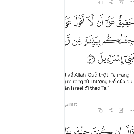
7:105
ﱁ
ﱂ
ﱃ
ﱄ
ﱅ
ﱆ
ﱇ
ﱈ
ﱉﱊ
ﱋ
قيق على ان لا اقول على الله الا الحق قد جيتكم ببينة من ربكم فارسل م
َقِيقٌ عَلَىٰٓ أَن لَّآ أَقُولَ عَلَى ٱللَّهِ إِلَّا ٱلْحَقَّ ۚ قَدْ جِئْتُكُم بِبَيِّنَةٍۢ مِّن رَّبِّكُمْ 
ﱌ
ﱍ
ﱎ
ﱏ
ﱐ
ﱑ
ﱒ
ﱓ
ﱔ
“Ta chỉ được phép nói sự thật về Allah. Quả thật, Ta mang
đến cho quí ngài bằng chứng rõ ràng từ Thượng Đế của quí
ngài, vì vậy, hãy cho người dân Israel đi theo Ta.”
Tafsirs
Bài học
Suy ngẫm
Qiraat
7:106
ﱕ
ﱖ
ﱗ
ﱘ
ﱙ
ﱚ
ال ان كنت جيت باية فات بها ان كنت من الصادقين ١٠٦
ﱛ
ﱜ
َالَ إِن كُنتَ جِئْتَ بِـَٔايَةٍۢ فَأْتِ بِهَآ إِن كُنتَ مِنَ ٱلصَّـٰدِقِينَ ١٠٦