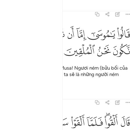
Tafsirs
Bài học
Suy ngẫm
7:115
ﲡ
ﲢ
ﲣ
ﲤ
ﲥ
الوا يا موسى اما ان تلقي واما ان نكون نحن الملقين ١١٥
ﲦ
ﲧ
َالُوا۟ يَـٰمُوسَىٰٓ إِمَّآ أَن تُلْقِىَ وَإِمَّآ أَن نَّكُونَ نَحْنُ ٱلْمُلْقِينَ ١١٥
ﲨ
ﲩ
ﲪ
ﲫ
Các nhà phù thủy nói: “Này Musa! Ngươi ném (bửu bối của
Ngươi) xuống trước hay bọn ta sẽ là những người ném
xuống trước”.
Tafsirs
Bài học
Suy ngẫm
7:116
ﲬ
ﲭﲮ
ﲯ
ﲰ
ﲱ
ﲲ
ال القوا فلما القوا سحروا اعين الناس واسترهبوهم وجاءوا بسحر عظيم ٦
َالَ أَلْقُوا۟ ۖ فَلَمَّآ أَلْقَوْا۟ سَحَرُوٓا۟ أَعْيُنَ ٱلنَّاسِ وَٱسْتَرْهَبُوهُمْ وَجَآءُو