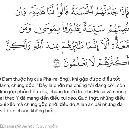
ﱁ
ﱂ
ﱃ
ﱄ
ﱅ
ﱆﱇ
ﱈ
اذا جاءتهم الحسنة قالوا لنا هاذه وان تصبهم سيية يطيروا بموسى ومن معه 
َإِذَا جَآءَتْهُمُ ٱلْحَسَنَةُ قَالُوا۟ لَنَا هَـٰذِهِۦ ۖ وَإِن تُصِبْهُمْ سَيِّئَةٌۭ يَطَّيَّرُوا۟ بِمُوسَىٰ وَمَن مّ
ﱉ
ﱊ
ﱋ
ﱌ
ﱍ
ﱎﱏ
ﱐ
ﱑ
ﱒ
ﱓ
ﱔ
ﱕ
ﱖ
ﱗ
ﱘ
ﱙ
(Đám thuộc hạ của Pha-ra-ông), khi gặp được điều tốt
lành, chúng bảo: “Đây là phần mà chúng tôi đáng có”, còn
khi gặp phải điều xấu, chúng lại đổ lỗi cho Musa và những
ai theo Y đã mang đến điều xui xẻo. Quả thật, những điều
xui xẻo mà chúng gặp phải đều do Allah an bài nhưng đa
số bọn chúng không biết.
Tafsirs
Bài học
Suy ngẫm