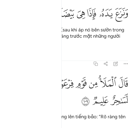
ﱨ
ﱩ
ﱪ
ﱫ
نزع يده فاذا هي بيضاء للناظرين ١٠٨
ﱬ
ﱭ
ﱮ
َنَزَعَ يَدَهُۥ فَإِذَا هِىَ بَيْضَآءُ لِلنَّـٰظِرِينَ ١٠٨
Và khi Y rút bàn tay của Y ra (sau khi áp nó bên sườn trong
chiếc áo), nó trở nên trắng sáng trước mặt những người
chứng kiến.
Tafsirs
Bài học
Suy ngẫm
7:109
ﱯ
ﱰ
ﱱ
ﱲ
ﱳ
ال الملا من قوم فرعون ان هاذا لساحر عليم ١٠٩
ﱴ
ﱵ
َالَ ٱلْمَلَأُ مِن قَوْمِ فِرْعَوْنَ إِنَّ هَـٰذَا لَسَـٰحِرٌ عَلِيمٌۭ ١٠٩
ﱶ
ﱷ
ﱸ
Các quần thần của Pha-ra-ông lên tiếng bảo: “Rõ ràng tên
này là một phù thủy tài giỏi.”