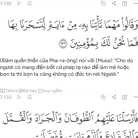
7:132
ﱚ
ﱛ
ﱜ
ﱝ
ﱞ
ﱟ
قالوا مهما تاتنا به من اية لتسحرنا بها فما نحن لك بمومنين ١٣٢
ﱠ
ﱡ
َقَالُوا۟ مَهْمَا تَأْتِنَا بِهِۦ مِنْ ءَايَةٍۢ لِّتَسْحَرَنَا بِهَا فَمَا نَحْنُ لَكَ بِمُؤْمِنِينَ ١٣٢
ﱢ
ﱣ
ﱤ
ﱥ
ﱦ
(Đám quần thần của Pha-ra-ông) nói với (Musa): “Cho dù
ngươi có mang đến bất cứ phép lạ nào để làm mê hoặc
bọn ta thì bọn ta cũng không có đức tin nơi Ngươi.”
Tafsirs
Bài học
Suy ngẫm
7:133
ﱧ
ﱨ
ﱩ
ﱪ
ﱫ
ارسلنا عليهم الطوفان والجراد والقمل والضفادع والدم ايات مفصلات فا
َأَرْسَلْنَا عَلَيْهِمُ ٱلطُّوفَانَ وَٱلْجَرَادَ وَٱلْقُمَّلَ وَٱلضَّفَادِعَ وَٱلدَّمَ ءَايَـٰتٍ
ﱬ
ﱭ
ﱮ
ﱯ