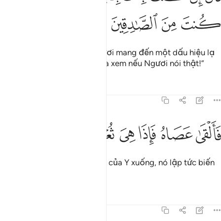
ﱝ
ﱞ
ﱟ
ﱠ
(Pha-ra-ông) bảo: “Nếu Ngươi mang đến một dấu hiệu lạ
thì Ngươi hãy trưng bày nó ra xem nếu Ngươi nói thật!”
Tafsirs
Bài học
Suy ngẫm
7:107
ﱡ
ﱢ
ﱣ
القى عصاه فاذا هي ثعبان مبين ١٠٧
ﱤ
ﱥ
ﱦ
ﱧ
َأَلْقَىٰ عَصَاهُ فَإِذَا هِىَ ثُعْبَانٌۭ مُّبِينٌۭ ١٠٧
Thề là (Musa) ném chiếc gậy của Y xuống, nó lập tức biến
thành một con rắn thực sự.
Tafsirs
Bài học
Suy ngẫm
7:108