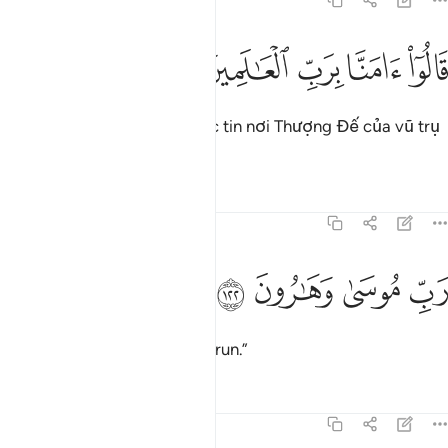
7:121
ﱁ
ﱂ
الوا امنا برب العالمين ١٢١
ﱃ
ﱄ
ﱅ
َالُوٓا۟ ءَامَنَّا بِرَبِّ ٱلْعَـٰلَمِينَ ١٢١
Họ nói: “Chúng tôi đã có đức tin nơi Thượng Đế của vũ trụ
và vạn vật.”
Tafsirs
Bài học
Suy ngẫm
7:122
ﱆ
ﱇ
ب موسى وهارون ١٢٢
ﱈ
ﱉ
َبِّ مُوسَىٰ وَهَـٰرُونَ ١٢٢
“Thượng Đế của Musa và Harun.”
Tafsirs
Bài học
Suy ngẫm
7:123