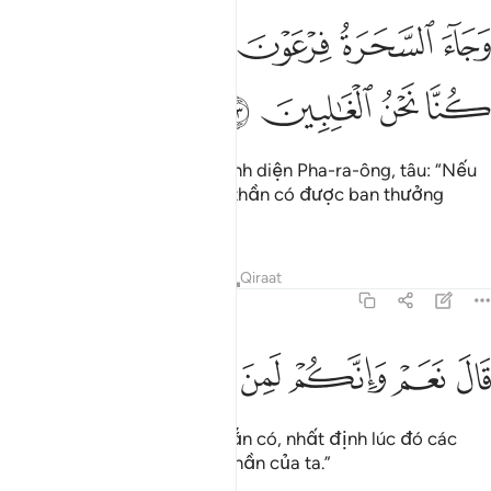
ﲏ
ﲐ
ﲑ
ﲒ
ﲓ
ﲔ
جاء السحرة فرعون قالوا ان لنا لاجرا ان كنا نحن الغالبين ١١٣
ﲕ
ﲖ
َجَآءَ ٱلسَّحَرَةُ فِرْعَوْنَ قَالُوٓا۟ إِنَّ لَنَا لَأَجْرًا إِن كُنَّا نَحْنُ ٱلْغَـ
ﲗ
ﲘ
ﲙ
ﲚ
(Thế là) các phù thủy đến trình diện Pha-ra-ông, tâu: “Nếu
chúng thần thắng thì chúng thần có được ban thưởng
không?”
Tafsirs
Bài học
Suy ngẫm
Qiraat
7:114
ﲛ
ﲜ
ال نعم وانكم لمن المقربين ١١٤
ﲝ
ﲞ
ﲟ
ﲠ
َالَ نَعَمْ وَإِنَّكُمْ لَمِنَ ٱلْمُقَرَّبِينَ ١١٤
(Pha-ra-ông) bảo: “Chắc chắn có, nhất định lúc đó các
ngươi sẽ trở thành các cận thần của ta.”