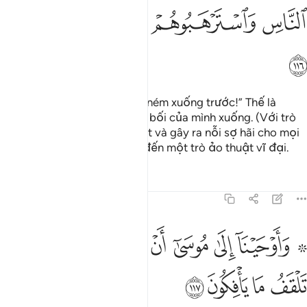
ﲳ
ﲴ
ﲵ
ﲶ
ﲷ
ﲸ
(Musa) bảo: “Các người hãy ném xuống trước!” Thế là
những tên phù thủy ném bửu bối của mình xuống. (Với trò
ảo thuật), họ đã làm hoa mắt và gây ra nỗi sợ hãi cho mọi
người. Họ thực sự đã mang đến một trò ảo thuật vĩ đại.
Tafsirs
Bài học
Suy ngẫm
7:117
ﲹ ﲺ
ﲻ
ﲼ
ﲽ
ﲾ
ﲿﳀ
ﳁ
۞ اوحينا الى موسى ان الق عصاك فاذا هي تلقف ما يافكون ١١٧
ﳂ
۞ َأَوْحَيْنَآ إِلَىٰ مُوسَىٰٓ أَنْ أَلْقِ عَصَاكَ ۖ فَإِذَا هِىَ تَلْقَفُ مَا يَأْفِكُونَ ١١٧
ﳃ
ﳄ
ﳅ
ﳆ