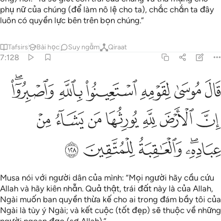
phụ nữ của chúng (để làm nô lệ cho ta), chắc chắn ta đây
luôn có quyền lực bên trên bọn chúng.”
Tafsirs
Bài học
Suy ngẫm
Qiraat
7:128
ﲘ
ﲙ
ﲚ
ﲛ
ﲜ
ﲝﲞ
ال موسى لقومه استعينوا بالله واصبروا ان الارض لله يورثها من يشاء من 
َالَ مُوسَىٰ لِقَوْمِهِ ٱسْتَعِينُوا۟ بِٱللَّهِ وَٱصْبِرُوٓا۟ ۖ إِنَّ ٱلْأَرْضَ لِلَّهِ يُورِثُهَا مَن يَشَآءُ
ﲟ
ﲠ
ﲡ
ﲢ
ﲣ
ﲤ
ﲥ
ﲦﲧ
ﲨ
ﲩ
ﲪ
Musa nói với người dân của mình: “Mọi người hãy cầu cứu
Allah và hãy kiên nhẫn. Quả thật, trái đất này là của Allah,
Ngài muốn ban quyền thừa kế cho ai trong đám bầy tôi của
Ngài là tùy ý Ngài; và kết cuộc (tốt đẹp) sẽ thuộc về những