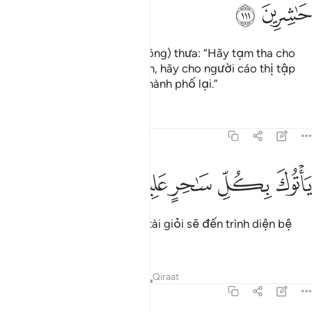
ﲈ
ﲉ
(Các quần thần của Pha-ra-ông) thưa: “Hãy tạm tha cho
hắn và người anh em của hắn, hãy cho người cáo thị tập
hợp các pháp sư trong các thành phố lại.”
Tafsirs
Bài học
Suy ngẫm
7:112
ﲊ
ﲋ
اتوك بكل ساحر عليم ١١٢
ﲌ
ﲍ
ﲎ
َأْتُوكَ بِكُلِّ سَـٰحِرٍ عَلِيمٍۢ ١١٢
“Tất cả những nhà phù thủy tài giỏi sẽ đến trình diện bệ
hạ.”
Tafsirs
Bài học
Suy ngẫm
Qiraat
7:113