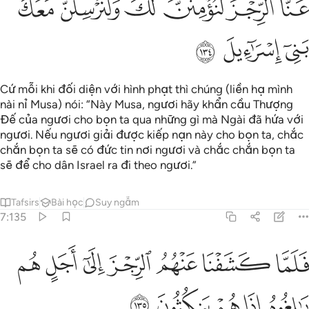
ﲄ
ﲅ
ﲆ
ﲇ
ﲈ
ﲉ
ﲊ
ﲋ
ﲌ
Cứ mỗi khi đối diện với hình phạt thì chúng (liền hạ mình
nài nỉ Musa) nói: “Này Musa, ngươi hãy khẩn cầu Thượng
Đế của ngươi cho bọn ta qua những gì mà Ngài đã hứa với
ngươi. Nếu ngươi giải được kiếp nạn này cho bọn ta, chắc
chắn bọn ta sẽ có đức tin nơi ngươi và chắc chắn bọn ta
sẽ để cho dân Israel ra đi theo ngươi.”
Tafsirs
Bài học
Suy ngẫm
7:135
ﲍ
ﲎ
ﲏ
ﲐ
ﲑ
لما كشفنا عنهم الرجز الى اجل هم بالغوه اذا هم ينكثون ١٣٥
ﲒ
ﲓ
َلَمَّا كَشَفْنَا عَنْهُمُ ٱلرِّجْزَ إِلَىٰٓ أَجَلٍ هُم بَـٰلِغُوهُ إِذَا هُمْ يَنكُثُونَ ١٣٥
ﲔ
ﲕ
ﲖ
ﲗ
ﲘ