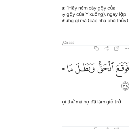
Rồi TA đã mặc khải cho Musa: “Hãy ném cây gậy của
Ngươi xuống!” (Musa ném cây gậy của Y xuống), ngay lập
tức, nó nuốt chửng toàn bộ những gì mà (các nhà phù thủy)
đang làm giả.
Tafsirs
Bài học
Suy ngẫm
Qiraat
7:118
ﳇ
ﳈ
ﳉ
وقع الحق وبطل ما كانوا يعملون ١١٨
ﳊ
ﳋ
ﳌ
َوَقَعَ ٱلْحَقُّ وَبَطَلَ مَا كَانُوا۟ يَعْمَلُونَ ١١٨
ﳍ
Sự thật đã được thiết lập, mọi thứ mà họ đã làm giả trở
nên vô hiệu.
Tafsirs
Bài học
Suy ngẫm