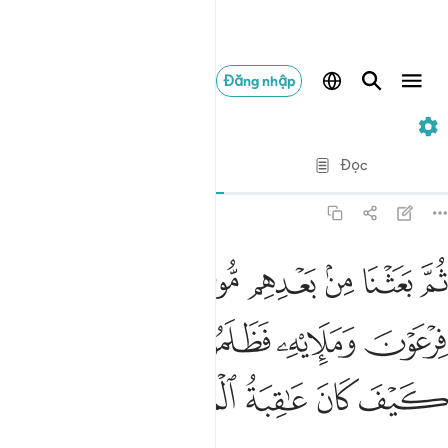
Đăng nhập
7. Al-A'raf
Từng câu từng chữ
Đọc
Bản dịch
: Translation Pioneers Center
7:103
ﲮ
ﲯ
ﲰ
ﲱ
ﲲ
ﲳ
ﲴ
م بعثنا من بعدهم موسى باياتنا الى فرعون ومليه فظلموا بها فانظر كيف
ُمَّ بَعَثْنَا مِنۢ بَعْدِهِم مُّوسَىٰ بِـَٔايَـٰتِنَآ إِلَىٰ فِرْعَوْنَ وَمَلَإِي۟هِۦ فَ
ﲵ
ﲶ
ﲷ
ﲸﲹ
ﲺ
ﲻ
ﲼ
ﲽ
ﲾ
ﲿ