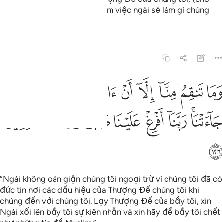
nên, chúng tôi không quan tâm việc ngài sẽ làm gì chúng
tôi).”
Tafsirs
Bài học
Suy ngẫm
7:126
ﱯ
ﱰ
ﱱ
ﱲ
ﱳ
ﱴ
ﱵ
ﱶ
ﱷ
ما تنقم منا الا ان امنا بايات ربنا لما جاءتنا ربنا افرغ علينا صبرا وتوفنا م
َمَا تَنقِمُ مِنَّآ إِلَّآ أَنْ ءَامَنَّا بِـَٔايَـٰتِ رَبِّنَا لَمَّا جَآءَتْنَا ۚ رَبَّنَآ أَفْرِغْ عَلَيْنَا صَبْرًۭا 
ﱸﱹ
ﱺ
ﱻ
ﱼ
ﱽ
ﱾ
ﱿ
ﲀ
“Ngài không oán giận chúng tôi ngoại trừ vì chúng tôi đã có
đức tin nơi các dấu hiệu của Thượng Đế chúng tôi khi
chúng đến với chúng tôi. Lạy Thượng Đế của bầy tôi, xin
Ngài xối lên bầy tôi sự kiên nhẫn và xin hãy để bầy tôi chết