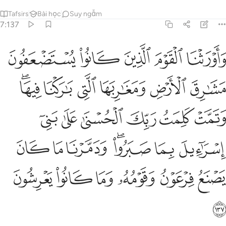
Tafsirs
Bài học
Suy ngẫm
7:137
ﲥ
ﲦ
ﲧ
ﲨ
ﲩ
اورثنا القوم الذين كانوا يستضعفون مشارق الارض ومغاربها التي باركن
َأَوْرَثْنَا ٱلْقَوْمَ ٱلَّذِينَ كَانُوا۟ يُسْتَضْعَفُونَ مَشَـٰرِقَ ٱلْأَرْضِ وَمَغَـٰرِبَهَا ٱلَّتِى
ﲪ
ﲫ
ﲬ
ﲭ
ﲮ
ﲯﲰ
ﲱ
ﲲ
ﲳ
ﲴ
ﲵ
ﲶ
ﲷ
ﲸ
ﲹﲺ
ﲻ
ﲼ
ﲽ
ﲾ
ﲿ
ﳀ
ﳁ
ﳂ
ﳃ
ﳄ