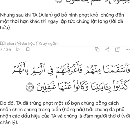
Nhưng sau khi TA (Allah) gỡ bỏ hình phạt khỏi chúng đến
một thời hạn khác thì ngay lập tức chúng lật lọng (lời đã
hứa).
Tafsirs
Bài học
Suy ngẫm
7:136
ﲙ
ﲚ
ﲛ
ﲜ
ﲝ
ﲞ
انتقمنا منهم فاغرقناهم في اليم بانهم كذبوا باياتنا وكانوا عنها غافلين ١٣٦
َٱنتَقَمْنَا مِنْهُمْ فَأَغْرَقْنَـٰهُمْ فِى ٱلْيَمِّ بِأَنَّهُمْ كَذَّبُوا۟ بِـَٔايَـٰتِنَا وَكَانُوا۟ عَنْهَا غَـٰف
ﲟ
ﲠ
ﲡ
ﲢ
ﲣ
ﲤ
Do đó, TA đã trừng phạt một số bọn chúng bằng cách
nhấn chìm chúng trong biển (hồng hải) bởi chúng đã phủ
nhận các dấu hiệu của TA và chúng là đám người thờ ơ (với
chân lý).