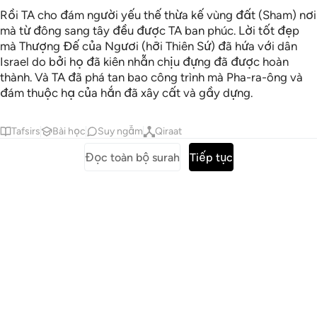
Rồi TA cho đám người yếu thế thừa kế vùng đất (Sham) nơi
mà từ đông sang tây đều được TA ban phúc. Lời tốt đẹp
mà Thượng Đế của Ngươi (hỡi Thiên Sứ) đã hứa với dân
Israel do bởi họ đã kiên nhẫn chịu đựng đã được hoàn
thành. Và TA đã phá tan bao công trình mà Pha-ra-ông và
đám thuộc hạ của hắn đã xây cất và gầy dựng.
Tafsirs
Bài học
Suy ngẫm
Qiraat
Đọc toàn bộ surah
Tiếp tục