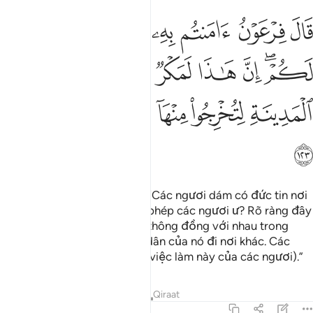
ﱊ
ﱋ
ﱌ
ﱍ
ﱎ
ﱏ
ﱐ
ال فرعون امنتم به قبل ان اذن لكم ان هاذا لمكر مكرتموه في المدينة ل
َالَ فِرْعَوْنُ ءَامَنتُم بِهِۦ قَبْلَ أَنْ ءَاذَنَ لَكُمْ ۖ إِنَّ هَـٰذَا لَمَكْرٌۭ مَّكَرْتُمُوهُ فِى ٱلْمَدِي
ﱑﱒ
ﱓ
ﱔ
ﱕ
ﱖ
ﱗ
ﱘ
ﱙ
ﱚ
ﱛﱜ
ﱝ
ﱞ
ﱟ
Pha-ra-ông (tức giận) quát: “Các ngươi dám có đức tin nơi
hắn (Musa) trước khi ta cho phép các ngươi ư? Rõ ràng đây
là âm mưu mà các ngươi đã thông đồng với nhau trong
thành phố hầu trục xuất cư dân của nó đi nơi khác. Các
ngươi sẽ sớm biết (hậu quả việc làm này của các ngươi).”
Tafsirs
Bài học
Suy ngẫm
Qiraat
7:124