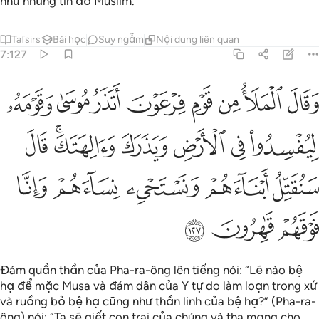
như những tín đồ Muslim.”
Tafsirs
Bài học
Suy ngẫm
Nội dung liên quan
7:127
ﲁ
ﲂ
ﲃ
ﲄ
ﲅ
ﲆ
ﲇ
ﲈ
قال الملا من قوم فرعون اتذر موسى وقومه ليفسدوا في الارض ويذرك و
َقَالَ ٱلْمَلَأُ مِن قَوْمِ فِرْعَوْنَ أَتَذَرُ مُوسَىٰ وَقَوْمَهُۥ لِيُفْسِدُوا۟ فِى ٱلْأَرْضِ وَيَذَرَكَ وَ
ﲉ
ﲊ
ﲋ
ﲌ
ﲍﲎ
ﲏ
ﲐ
ﲑ
ﲒ
ﲓ
ﲔ
ﲕ
ﲖ
ﲗ
Đám quần thần của Pha-ra-ông lên tiếng nói: “Lẽ nào bệ
hạ để mặc Musa và đám dân của Y tự do làm loạn trong xứ
và ruồng bỏ bệ hạ cũng như thần linh của bệ hạ?” (Pha-ra-
ông) nói: “Ta sẽ giết con trai của chúng và tha mạng cho