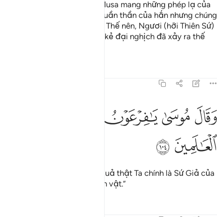
Rồi sau bọn họ, TA đã phái Musa mang những phép lạ của
TA đến gặp Pha-ra-ông và quần thần của hắn nhưng chúng
đã phủ nhận các phép lạ đó. Thế nên, Ngươi (hỡi Thiên Sứ)
hãy xem hậu quả của những kẻ đại nghịch đã xảy ra thế
nào!
Tafsirs
Bài học
Suy ngẫm
7:104
ﳀ
ﳁ
ﳂ
ﳃ
قال موسى يا فرعون اني رسول من رب العالمين ١٠٤
ﳄ
ﳅ
ﳆ
َقَالَ مُوسَىٰ يَـٰفِرْعَوْنُ إِنِّى رَسُولٌۭ مِّن رَّبِّ ٱلْعَـٰلَمِينَ ١٠٤
ﳇ
ﳈ
Musa nói: “Hỡi Pha-ra-ông, quả thật Ta chính là Sứ Giả của
Thượng Đế của vũ trụ và vạn vật.”
Tafsirs
Bài học
Suy ngẫm