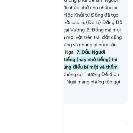
Qur’an xuống cho Ngươi không phải để làm Ngươi
buồn khổ.
3
.
Mà để làm lời nhắc nhở cho những ai
biết sợ (TA).
4
.
Nó được Mặc Khải từ Đấng đã tạo
hóa trái đất và các tầng trời cao.
5
.
(Đó là) Đấng Độ
Lượng an vị trên chiếc Ngai Vương.
6
.
Đấng mà mọi
vật trong các tầng trời và mọi vật trên trái đất cũng
như vạn vật nằm giữa chúng và những gì nằm sâu
dưới lòng đất đều là của Ngài.
7
.
Dẫu Ngươi
(Muhammad) có nói lớn tiếng (hay nhỏ tiếng) thì
Ngài vẫn luôn biết rõ những điều bí mật và thầm
kín.
8
.
Allah là Đấng mà Không có Thượng Đế đích
thực nào khác ngoài Ngài. Ngài mang những tên gọi
tốt đẹp nhất.
-
Ruwwad Center
Đọc Tafsir
Ibn Kathir (Abridged)