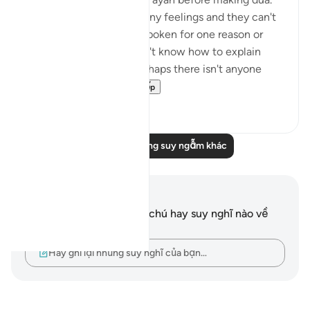
The heart can hold so many feelings and they can't
always be expressed or spoken for one reason or
another. Perhaps you don't know how to explain
what you are feeling, perhaps there isn't anyone
trustworthy eno...
Xem tiếp
40
10
Đọc thêm những suy ngẫm khác
Ghi chú và suy ngẫm
Bạn không có bất kỳ ghi chú hay suy nghĩ nào về
câu thơ này.
Hãy ghi lại những suy nghĩ của bạn…