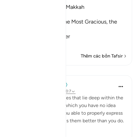
Which was revealed at Makkah
بِسْمِ اللَّهِ الرَّحْمَـنِ الرَّحِيمِ
In the Name of Allah, the Most Gracious, the
Most Merciful.
The Qur'an is a Reminder
…
Đọc thêm
Thêm các bản Tafsir
Bài học
Mohammad Elshinawy
8 năm trước
·
Tham chiếu
ayah 20:7
Even those subtle anxieties that lie deep within the
chambers of your heart, which you have no idea
why they exist, nor are you able to properly express
them - your Master knows them better than you do.
3
1