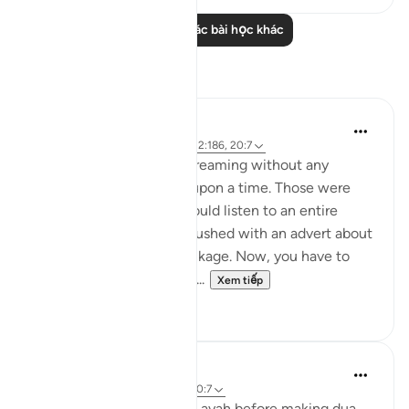
Đọc thêm các bài học khác
Suy ngẫm
Hammad Fahim
43 tuần trước
·
Tham chiếu
ayah 2:186, 20:7
Youtube used to allow streaming without any
unwanted adverts once upon a time. Those were
the good old days. You could listen to an entire
surah without being ambushed with an advert about
shampoo or a holiday package. Now, you have to
sign up to the premium v...
Xem tiếp
37
17
A Siddiqui
5 năm trước
·
Tham chiếu
ayah 20:7
Sometimes I think of this ayah before making dua.