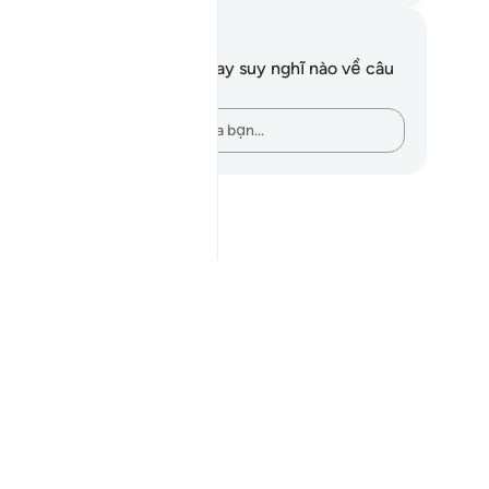
i chú và suy ngẫm
n không có bất kỳ ghi chú hay suy nghĩ nào về câu
ơ này.
Hãy ghi lại những suy nghĩ của bạn…