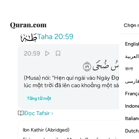
Chọn 
020
قال موعدكم يوم الزينة وان 
Taha
20:59
Englis
20:59
العربية
ﲛ
ﲜ
ﲝ
বাংলা
(Musa) nói: “Hẹn quí ngài vào Ngày Đại Hội và
ارسی
lúc mặt trời đã lên cao khoảng một sào.”
França
Từng từ một
Indon
Đọc Tafsir
Italia
Ibn Kathir (Abridged)
Dutch