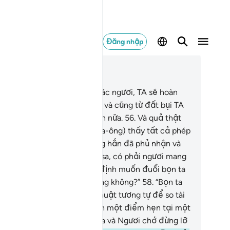
Đăng nhập
c trong ngữ cảnh
ơng 20, Trang 315, Juz 16
.
Từ đất bụi TA đã tạo hóa các ngươi, TA sẽ hoàn
c ngươi trở lại thành đất bụi và cũng từ đất bụi TA
 đưa các ngươi trở ra một lần nữa.
56
.
Và quả thật
 đã phơi bày cho hắn (Pha-ra-ông) thấy tất cả phép
 và bằng chứng của TA nhưng hắn đã phủ nhận và
ối bỏ.
57
.
Hắn bảo: “Này Musa, có phải ngươi mang
c pháp thuật này đến với ý định muốn đuổi bọn ta
 khỏi lãnh thổ của bọn ta đúng không?”
58
.
“Bọn ta
ng có thể mang đến pháp thuật tương tự để so tài
i Ngươi. Nào, Ngươi hãy định một điểm hẹn tại một
i cho bọn ta và Ngươi, bọn ta và Ngươi chớ đừng lỡ