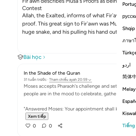
Fir`awn describes Musa's Proofs as being Magi
Portu
Contest
Allah, the Exalted, informs of what Fir`awn sa
русск
proof. This great sign to Fir`awn was Musa cas
Shqip
huge snake, and his pulling his hand out from 
ภาษา
Türkç
Bài học
اردو
In the Shade of the Quran
简体
31 tuần trước
·
Tham chiếu
ayah 20:59
Moses accepts Pharaoh's challenge and sets the app
Melay
people are in the mood to celebrate, gathering in t
Españ
"Answered Moses: Your appointment shall be the day o
Kiswah
Xem tiếp
Tiếng
0
0