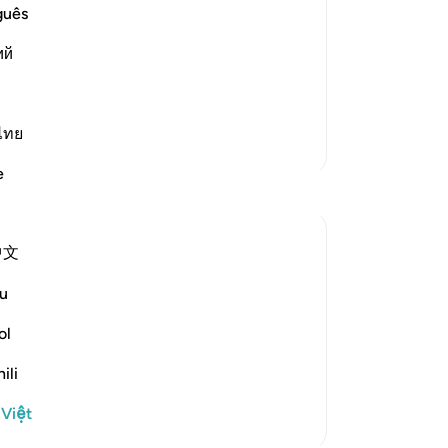
c and Their Agreement to hold a
hẹ
guês
và
id to Musa when he showed him the great
ий
đã
ting down his stick which became a
về
und
…
họ
Đọc thêm
ch
ไทย
Thêm các bản Tafsir
rằ
e
Qu
họ
cu
中文
th
để
ointment for a festival day when the
u
ch
he main squares and open areas:
64
ol
tr
f the Festival; and let the people as...
ili
ch
ch
 Việt
-
R