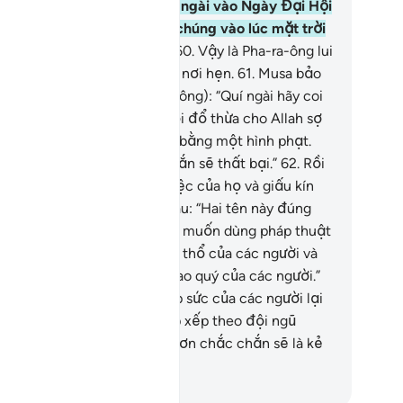
n!”
59
.
(Musa) nói: “Hẹn quí ngài vào Ngày Đại Hội
 quí ngài hãy triệu tập dân chúng vào lúc mặt trời
 lên cao khoảng một sào.”
60
.
Vậy là Pha-ra-ông lui
, tính toán kế hoạch rồi đến nơi hẹn.
61
.
Musa bảo
 (những pháp sư của Pha-ra-ông): “Quí ngài hãy coi
ừng, chớ đặt điều nói dối rồi đổ thừa cho Allah sợ
ng Ngài sẽ tiêu diệt quí ngài bằng một hình phạt.
ả thật kẻ ngụy tạo chắc chắn sẽ thất bại.”
62
.
Rồi
 bàn cãi với nhau về công việc của họ và giấu kín
ộc mật nghị.
63
.
Họ bảo nhau: “Hai tên này đúng
ật là hai tên phù thủy, chúng muốn dùng pháp thuật
 đuổi các người ra khỏi lãnh thổ của các người và
úng muốn xóa bỏ lối sống cao quý của các người.”
.
“Bởi thế, các người hãy hợp sức của các người lại
ong kế hoạch rồi tiến lên sắp xếp theo đội ngũ
ỉnh tề. Hôm nay, ai cao tay hơn chắc chắn sẽ là kẻ
iến thắng.”
uwwad Center