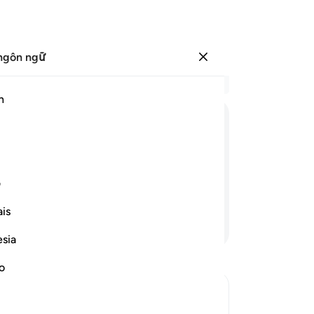
ngôn ngữ
Đăng nhập
Đọ
h
Chư
55
ﲕ
ﲖ
ﲗ
ﲘ
ﲙ
ﲚ
cá
sẽ
 quí ngài hãy triệu tập dân chúng vào
TA
ف
lạ
is
ch
Tiếp tục đọc
cá
esia
ra
cũ
no
vớ
nơ