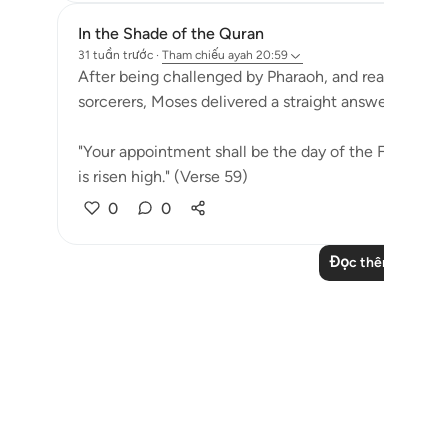
In the Shade of the Quran
31 tuần trước
·
Tham chiếu
ayah 20:59
After being challenged by Pharaoh, and ready to tak
sorcerers, Moses delivered a straight answer:
"Your appointment shall be the day of the Festival;
is risen high." (Verse 59)
0
0
Đọc thêm các bài 
Notes
placeholders