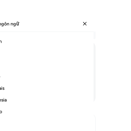
ngôn ngữ
Đăng nhập
Đọ
h
Chư
17
ﱳ
ﱴ
ﱵ
ﱶﱷ
ﱸ
ﱹ
ﱺ
Ma
Sh
bài học cho những ai phủ nhận và
“T
ف
 nhiên, đa số bọn họ không có đức tin.
đế
is
sợ 
Tiếp tục đọc
tr
esia
trụ
ng
no
ng
bán