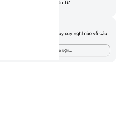
ươi là Đấng Quyền Lực, Nhân Từ.
uwwad Center
i chú và suy ngẫm
n không có bất kỳ ghi chú hay suy nghĩ nào về câu
ơ này.
Hãy ghi lại những suy nghĩ của bạn…