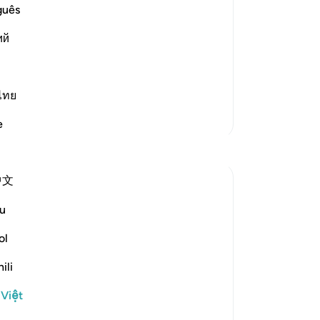
ief in Him and the coming of the
đư
guês
hạ
ow it was like the response of Thamud
ий
để 
d -- when they said:
Đấ
18
nói
ไทย
ch
Thêm các bản Tafsir
e
bọn
ng
bầ
中文
(S
đi
u
 the surah after each of the stories of
(S
mộ
ol
Đạ
ili
m will not believe. And indeed it is your Lord
(b
cá
 Việt
kh