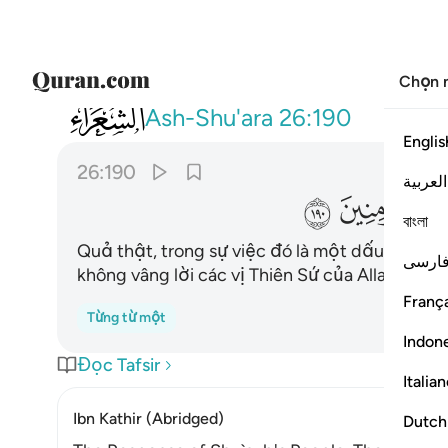
Chọn 
026
ان في ذالك لاية وما كان اكثرهم مومنين ١٩٠
Ash-Shu'ara
26:190
Englis
26:190
العربية
ﱻ
ﱼ
বাংলা
Quả thật, trong sự việc đó là một dấu hiệu (
ارسی
không vâng lời các vị Thiên Sứ của Allah); tuy
França
Từng từ một
Indon
Đọc Tafsir
Italia
Ibn Kathir (Abridged)
Dutch