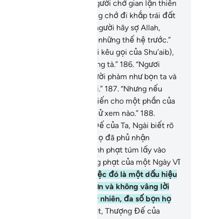
ợc ngay thẳng.”
183
.
“Các người chớ gian lận thiên
 bằng cách cân thiếu và cũng chớ đi khắp trái đất
gieo rắc tội lỗi.”
184
.
“Các người hãy sợ Allah,
ng đã tạo hóa các người và những thế hệ trước.”
5
.
(Đám dân Aikah đáp lại lời kêu gọi của Shu’aib),
 : “Quả thật, ngươi đã bị trúng tà.”
186
.
“Ngươi
ẳng qua cũng chỉ là một người phàm như bọn ta và
 ta nghĩ ngươi là tên nói dối.”
187
.
“Nhưng nếu
ươi nói thật thì ngươi hãy khiến cho một phần của
u trời rơi xuống đè bọn ta thử xem nào.”
188
.
hu’aib) nói với họ: “Thượng Đế của Ta, Ngài biết rõ
ều mà các người làm.”
189
.
Họ đã phủ nhận
hu’aib). Cho nên, họ đã bị hình phạt túm lấy vào
t ngày tối trời, đó là sự trừng phạt của một Ngày Vĩ
i.
190
.
Quả thật, trong sự việc đó là một dấu hiệu
ài học cho những ai phủ nhận và không vâng lời
c vị Thiên Sứ của Allah); tuy nhiên, đa số bọn họ
ông có đức tin.
191
.
Quả thật, Thượng Đế của