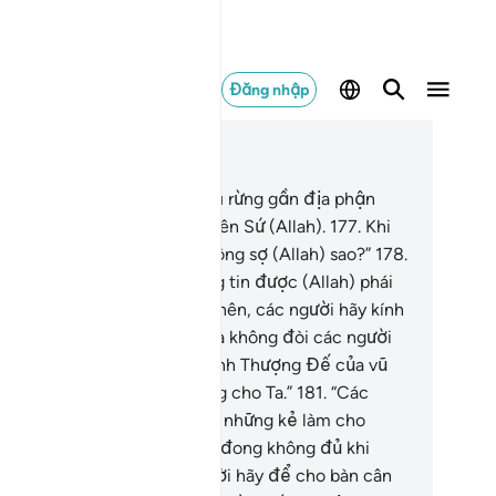
Đăng nhập
c trong ngữ cảnh
ơng 26, Trang 375, Juz 19
6
.
Dân chúng Aikah (một khu rừng gần địa phận
dyan) đã chối bỏ tất cả Thiên Sứ (Allah).
177
.
Khi
u’aib bảo họ: “Các người không sợ (Allah) sao?”
178
.
a đúng thực là Thiên Sứ đáng tin được (Allah) phái
n cho các người.”
179
.
“Thế nên, các người hãy kính
Allah và vâng lời Ta.”
180
.
“Ta không đòi các người
ả thù lao cho việc đó mà chính Thượng Đế của vũ
 và vạn vật loài sẽ ân thưởng cho Ta.”
181
.
“Các
ười hãy đong cho đủ, chớ là những kẻ làm cho
ười khác mất mát (gian lận, đong không đủ khi
).”
182
.
“Và khi cân các người hãy để cho bàn cân