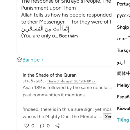
The Response of Shu`ayb's People, Their Disbel
Portu
Punishment upon Them
Allah tells us how his people responded, and h
русск
to their Messenger -- for they were of like min
Shqip
إِنَّمَآ أَنتَ مِنَ الْمُسَحَّرِينَ
(You are only o
…
Đọc thêm
ภาษา
Türkç
Bài học
اردو
简体
In the Shade of the Quran
31 tuần trước
·
Tham chiếu
ayah 26:190-191
Melay
Ayah 189 is followed by the same conclusion given in
past communities it mentions:
Españ
Kiswah
"Indeed, there is in this a sure sign; yet most of the
who is the Mighty One, the Merciful....
Xem tiếp
Tiếng
0
0