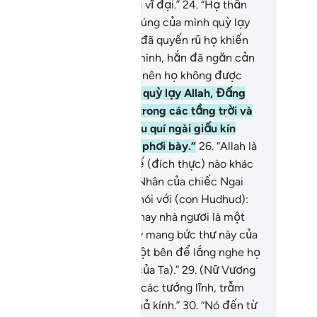
ứ và làm chủ một ngai vương vĩ đại.”
24
.
“Hạ thần
ấy nữ vương đó cùng dân chúng của mình quỳ lạy
t trời thay vì Allah. Shaytan đã quyến rũ họ khiến
 thích thú với việc làm của mình, hắn đã ngăn cản
 xa lánh con đường Chân Lý nên họ không được
ớng dẫn.”
25
.
“Để họ không quỳ lạy Allah, Đấng
ưng bày những điều bí mật trong các tầng trời và
ái đất, Đấng biết rõ mọi điều quí ngài giấu kín
ng như những điều quí ngài phơi bày.”
26
.
“Allah là
ng mà Không có Thượng Đế (đích thực) nào khác
oài Ngài. Ngài là Đấng Chủ Nhân của chiếc Ngai
ơng vĩ đại.”
27
.
(Sulayman) nói với (con Hudhud):
a sẽ xem nhà ngươi nói thật hay nhà ngươi là một
 nói dối.”
28
.
“Nhà ngươi hãy mang bức thư này của
 ném cho họ rồi lánh sang một bên để lắng nghe họ
úc đáp điều gì (về bức thư của Ta).”
29
.
(Nữ Vương
ận được bức thư) bảo: “Hỡi các tướng lĩnh, trẫm
a nhận được một bức thư khả kính.”
30
.
“Nó đến từ