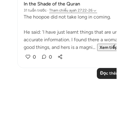
In the Shade of the Quran
31 tuần trước
·
Tham chiếu
ayah 27:22-26
The hoopoe did not take long in coming.
He said: 'I have just learnt things that are unknown
accurate information. I found there a woman ruling 
good things, and hers is a magni...
Xem tiếp
0
0
Đọc thêm các bài 
Notes