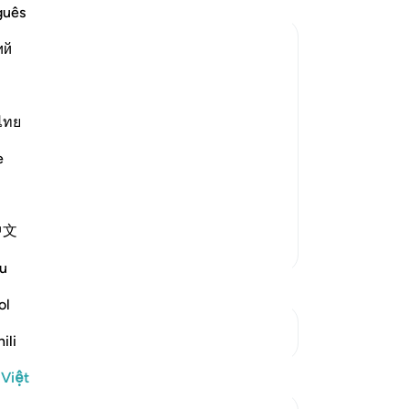
th
guês
th
ий
mặ
họ
ld Him about Saba'
họ
hư
ไทย
 was absent for only a short time. Then
tr
e
tr
cũ
aning, `I have
…
Đọc thêm
Đấ
中文
ng
Thêm các bản Tafsir
Vư
u
“T
tên
ol
Ta
Xem các điểm giao nhau
ili
ph
nh
 Việt
vừ