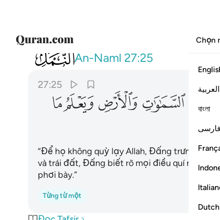
Chọn 
027
الا يسجدوا لله الذي يخرج الخبء في ا
An-Naml
27:25
Englis
27:25
العربية
ﱧ
ﱨ
ﱩ
ﱪ
ﱫ
বাংলা
ارسی
França
“Để họ không quỳ lạy Allah, Đấng trưng bày n
và trái đất, Đấng biết rõ mọi điều quí ngài gi
Indon
phơi bày.”
Italia
Từng từ một
Dutch
Đọc Tafsir