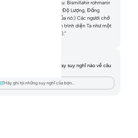
layman, nó bắt đầu bằng câu: Bismillahir rohmanir
him (Nhân Danh Allah, Đấng Độ Lượng, Đấng
oan Dung)”.
31
.
“(Nội dung của nó:) Các ngươi chớ
o ngạo đối với Ta và hãy đến trình diện Ta như một
ười Muslim (thần phục Allah).”
uwwad Center
i chú và suy ngẫm
n không có bất kỳ ghi chú hay suy nghĩ nào về câu
ơ này.
Hãy ghi lại những suy nghĩ của bạn…