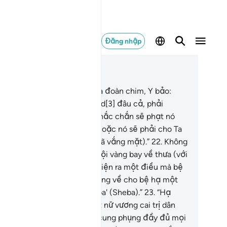
Đăng nhập
c trong ngữ cảnh
ơng 27, Trang 379, Juz 19
.
Rồi khi (Sulayman) kiểm tra đoàn chim, Y bảo:
ao Ta không thấy con Hudhud[3] đâu cả, phải
ăng nó vắng mặt?”
21
.
“Ta chắc chắn sẽ phạt nó
ật nặng hoặc Ta sẽ giết nó hoặc nó sẽ phải cho Ta
ết lý do rõ ràng (về việc nó đã vắng mặt).”
22
.
Không
m chậm trễ, con chim liền vội vàng bay về thưa (với
layman): “Hạ thần đã phát hiện ra một điều mà bệ
 chưa biết và hạ thần đã mang về cho bệ hạ một
uồn tin chắc chắn từ xứ Saba' (Sheba).”
23
.
“Hạ
ần đã phát hiện thấy có một nữ vương cai trị dân
úng, nữ vương đó đã được cung phụng đầy đủ mọi