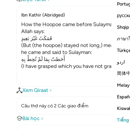
Portu
Ibn Kathir (Abridged)
русск
How the Hoopoe came before Sulayman and to
Shqip
Allah says:
فَمَكَثَ غَيْرَ بَعِيدٍ
ภาษา
(But (the hoopoe) stayed not long,) meaning, he
Türkç
he came and said to Sulayman:
أَحَطتُ بِمَا لَمْ تُحِطْ بِهِ
اردو
(I have grasped which you have not grasped) me
简体
Melay
Xem Qiraat
Españ
Câu thơ này có 2 Các giao điểm
Kiswah
Bài học
Tiếng