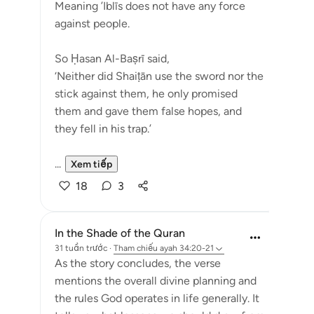
Meaning ’Iblīs does not have any force
against people.
So Ḥasan Al-Baṣrī said,
‘Neither did Shaiṭān use the sword nor the
stick against them, he only promised
them and gave them false hopes, and
they fell in his trap.’
...
Xem tiếp
18
3
In the Shade of the Quran
31 tuần trước
·
Tham chiếu
ayah 34:20-21
As the story concludes, the verse
mentions the overall divine planning and
the rules God operates in life generally. It