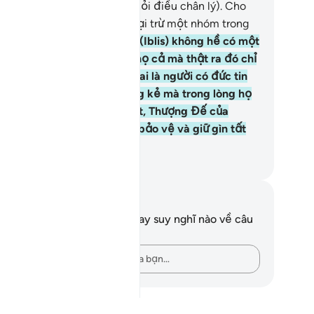
ằng hắn có thể dắt họ lạc khỏi điều chân lý). Cho
n, họ đã nghe theo hắn ngoại trừ một nhóm trong
 những người có đức tin.
21
.
(Iblis) không hề có một
út quyền hành nào đối với họ cả mà thật ra đó chỉ
ằm mục đích để TA biết rõ ai là người có đức tin
i cõi Đời Sau trong số những kẻ mà trong lòng họ
n còn sự hoài nghi. Quả thật, Thượng Đế của
ươi (hỡi Thiên Sứ) là Đấng bảo vệ và giữ gìn tất
 mọi điều.
uwwad Center
i chú và suy ngẫm
n không có bất kỳ ghi chú hay suy nghĩ nào về câu
ơ này.
Hãy ghi lại những suy nghĩ của bạn…