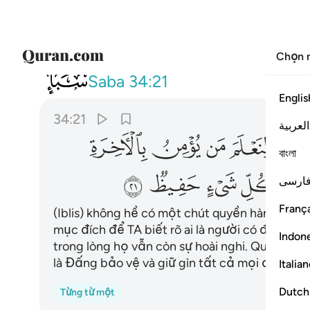
Chọn 
034
وما كان له عليهم من سلطان ا
Saba
34:21
Englis
34:21
العربية
ﲭ
ﲮ
ﲯ
ﲰ
ﲱ
বাংলা
ﲹ
ﲺ
ﲻ
ﲼ
ﲽ
ارسی
França
(Iblis) không hề có một chút quyền hành nào 
mục đích để TA biết rõ ai là người có đức tin
Indon
trong lòng họ vẫn còn sự hoài nghi. Quả thật
là Đấng bảo vệ và giữ gìn tất cả mọi điều.
Italia
Dutch
Từng từ một