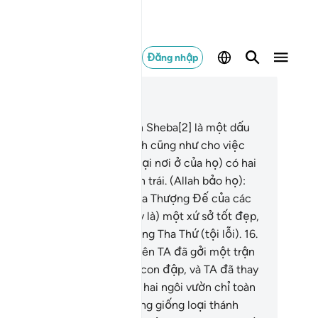
Đăng nhập
c trong ngữ cảnh
ơng 34, Trang 430, Juz 22
.
Quả thật, tại chỗ ở của dân Sheba[2] là một dấu
ệu (cho quyền năng của Allah cũng như cho việc
ài đã ban ân huệ cho họ). (Tại nơi ở của họ) có hai
ôi vườn nằm bên phải và bên trái. (Allah bảo họ):
ác ngươi hãy ăn bổng lộc của Thượng Đế của các
ươi và hãy biết ơn Ngài; (đây là) một xứ sở tốt đẹp,
 (đây là) một Thượng Đế Hằng Tha Thứ (tội lỗi).
16
.
ưng họ đã ngoảnh đi. Vậy nên TA đã gởi một trận
 (đến trừng phạt họ) từ một con đập, và TA đã thay
ế hai ngôi vườn của họ bằng hai ngôi vườn chỉ toàn
i trái đắng, các cây bụi (giông giống loại thánh