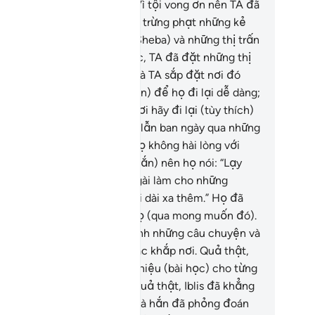
u) và một ít cây táo gai.
17
.
Vì tội vong ơn nên TA đã
t phạt họ như thế. Và TA chỉ trừng phạt những kẻ
ng ân.
18
.
Giữa họ (dân của Sheba) và những thị trấn
ủa Sham) mà TA đã ban phúc, TA đã đặt những thị
ấn khác dễ nhìn từ đằng xa và TA sắp đặt nơi đó
ững chặng đường (ngắn, gần) để họ đi lại dễ dàng;
à TA phán bảo họ): “Các ngươi hãy đi lại (tùy thích)
t cách an toàn cả ban đêm lẫn ban ngày qua những
a điểm đó.”
19
.
(Tuy nhiên, họ không hài lòng với
ững chặng đường gần và ngắn) nên họ nói: “Lạy
ượng Đế của bầy tôi! Xin Ngài làm cho những
ặng đường đi lại của bầy tôi dài xa thêm.” Họ đã
t công với chính bản thân họ (qua mong muốn đó).
y nên, TA đã lấy họ làm thành những câu chuyện và
 phân tán toàn bộ họ tản mác khắp nơi. Quả thật,
ong sự việc đó là những dấu hiệu (bài học) cho từng
ười kiên nhẫn, biết ơn.
20
.
Quả thật, Iblis đã khẳng
nh sự thật về họ cho điều mà hắn đã phỏng đoán