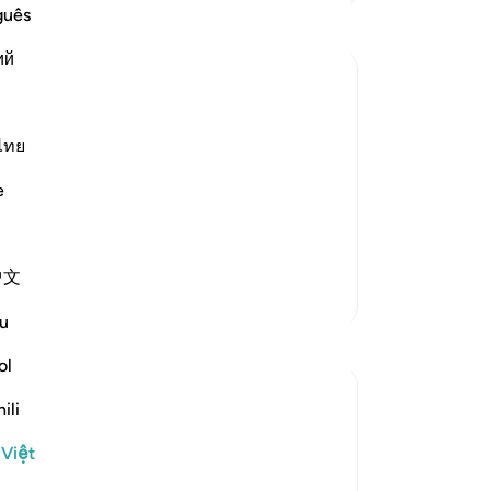
liễ
guês
bắ
ий
vo
(c
d True
tr
their desires, and the Shaytan, Allah
nh
ไทย
ho follow Iblis and their own desires,
(v
e
Allah says:
mộ
đị
nh
中文
Th
Thêm các bản Tafsir
ch
u
bấ
Suy ngẫm
Vậ
ol
đã
J Yousef
ili
tr
8 năm trước
·
ng
Tham chiếu
ayah 42:6, 12:64, 11:57, 34:21
 Việt
Đăng trong
The 99 Names of Allah
đị
Al-Ḥafīẓ comes from the root Ḥ-f-ẓ