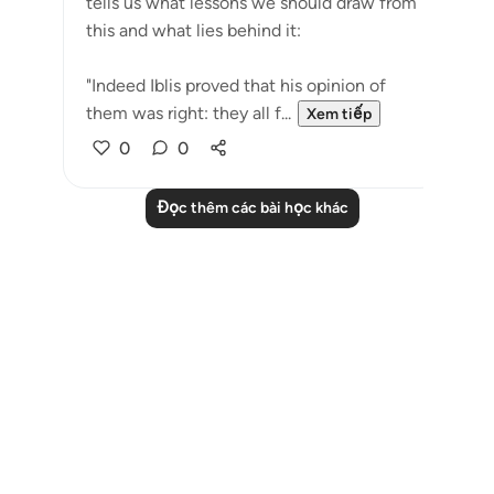
tells us what lessons we should draw from
this and what lies behind it:
"Indeed Iblis proved that his opinion of
them was right: they all f...
Xem tiếp
0
0
Đọc thêm các bài học khác
Notes
placeholders
close