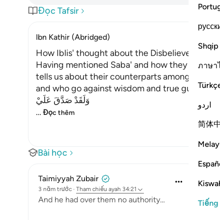
Portu
Đọc Tafsir
русск
Ibn Kathir (Abridged)
Shqip
How Iblis' thought about the Disbeliever prove
Having mentioned Saba' and how they followed 
ภาษา
tells us about their counterparts among those w
Türkç
and who go against wisdom and true guidance. 
وَلَقَدْ صَدَّقَ عَلَيْ
اردو
…
Đọc thêm
简体
Melay
Bài học
Españ
Taimiyyah Zubair
Kiswah
3 năm trước
·
Tham chiếu
ayah 34:21
And he had over them no authority…
Tiếng