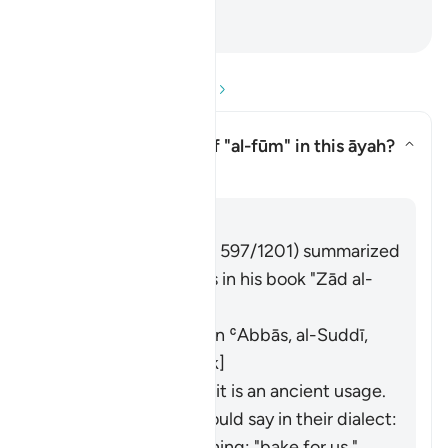
hạn (của Allah).
-
Ruwwad Center
Đọc phần Hỏi và Đáp
What is the meaning of
"al-fūm"
in this āyah?
Ẩn/Hiện câu trả lời cho What is
Tafsir
Trả lời
Imām Ibn al-Jawzī (d. 597/1201) summarized
the scholars' opinions in his book "Zād al-
Masīr" as follows:
It means wheat. [Ibn ʿAbbās, al-Suddī,
al-Ḥasan, Abū Mālik]
Al-Farrāʾ stated that it is an ancient usage.
Those who used it would say in their dialect:
"
fawwimū lanā
", meaning: "bake for us."