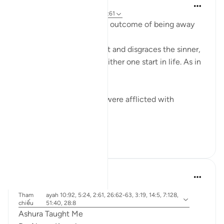
Mohannad Hakeem
4 năm trước
·
Tham chiếu
ayah 2:61
Humiliation is the natural outcome of being away
from the Deen
Allah honors the obedient and disgraces the sinner,
regardless of where did either one start in life. As in
the ayah:
ضربت عليهم الذلة - They were afflicted with
disgrace and misery
ذلك بما عصو...
Xem tiếp
15
0
Dr. Akram Kassab
5 năm trước
·
Tham
ayah 10:92, 5:24, 2:61, 26:62-63, 3:19, 14:5, 7:128,
chiếu
51:40, 28:8
Ashura Taught Me