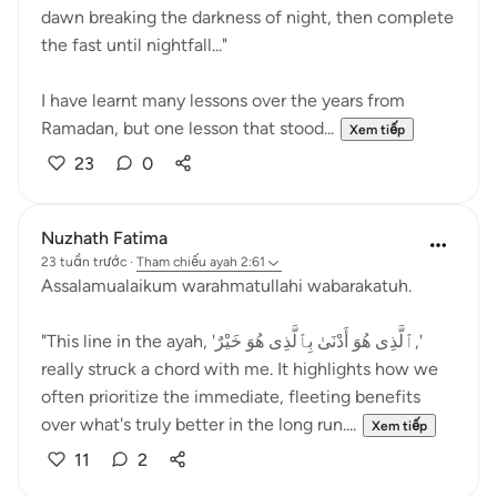
dawn breaking the darkness of night, then complete
the fast until nightfall..."
I have learnt many lessons over the years from
Ramadan, but one lesson that stood...
Xem tiếp
23
0
Nuzhath Fatima
23 tuần trước
·
Tham chiếu
ayah 2:61
Assalamualaikum warahmatullahi wabarakatuh.
"This line in the ayah, 'ٱلَّذِى هُوَ أَدْنَىٰ بِٱلَّذِى هُوَ خَيْرٌ,'
really struck a chord with me. It highlights how we
often prioritize the immediate, fleeting benefits
over what's truly better in the long run....
Xem tiếp
11
2