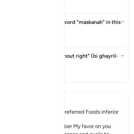
Tafsir
What is meant by the word
"maskanah"
in this
āyah?
Ẩn/Hiện câu trả lời cho What i
Tafsir
What is meant by "without right" (
bi ghayril-
ḥaqq
) in this āyah?
Ẩn/Hiện câu trả lời cho What is
Tafsir
Đọc Tafsir
Ibn Kathir (Abridged)
The Children of Israel preferred Foods inferior
to Manna and Quails
Allah said, "And remember My favor on you