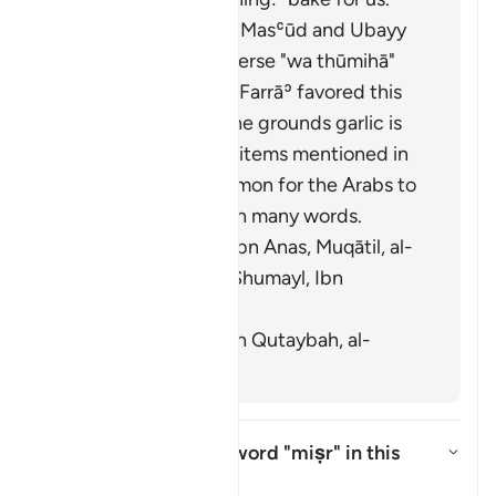
It means garlic. Ibn Masʿūd and Ubayy
ibn Kaʿb read the verse "
wa thūmihā
"
(
Thūm
is garlic). Al-Farrāʾ favored this
interpretation on the grounds garlic is
similar to the other items mentioned in
the verse. It is common for the Arabs to
swap faʾ and thaʾ in many words.
[Mujāhid, al-Rabīʿ ibn Anas, Muqātil, al-
Kisāʾī, al-Naḍr ibn Shumayl, Ibn
Qutaybah]
It means grains. [Ibn Qutaybah, al-
Zajjāj]
What is meant by the word
"miṣr"
in this
āyah?
Ẩn/Hiện câu trả lời cho What is