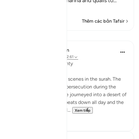
when I sent down the manna and quails to
…
Đọc thêm
Thêm các bản Tafsir
Bài học
In the Shade of the Quran
31 tuần trước
·
Tham chiếu
ayah 2:61
Unhappy with God's Bounty
Let us recall the previous scenes in the surah. The
Israelites have fled from persecution during the
reign of Pharaoh and have journeyed into a desert of
sand and rocks. The sun beats down all day and the
sky will yield no rain. Whil...
Xem tiếp
0
0