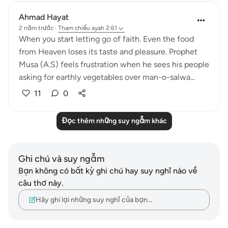
Ahmad Hayat
2 năm trước
·
Tham chiếu
ayah 2:61
When you start letting go of faith. Even the food
from Heaven loses its taste and pleasure. Prophet
Musa (A.S) feels frustration when he sees his people
asking for earthly vegetables over man-o-salwa...
11
0
Đọc thêm những suy ngẫm khác
Ghi chú và suy ngẫm
Bạn không có bất kỳ ghi chú hay suy nghĩ nào về
câu thơ này.
Hãy ghi lại những suy nghĩ của bạn…