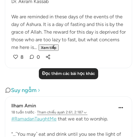
Dr. Akram Kassab
We are reminded in these days of the events of the
day of Ashura. It is a day of fasting and this is by the
grace of Allah. The reward for this day is deprived for
those who are too lazy to fast, but what concerns
me here is...
Xem tiếp
8
0
Đọc thêm các bài học khác
Suy ngẫm
Ilham Amin
18 tuần trước
·
Tham chiếu
ayah 2:61, 2:187
#RamadanTaughtMe
that we eat to worship.
"...˹You may˺ eat and drink until you see the light of