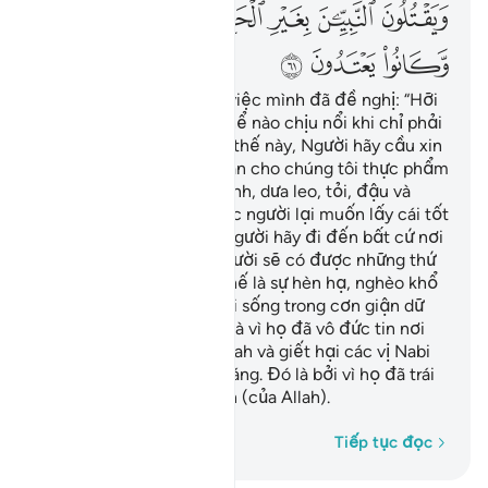
ﳁ
ﳂ
ﳃ
ﳄﳅ
ﳆ
ﳇ
ﳈ
ﳉ
ﳊ
ﳋ
(Các ngươi hãy nhớ lại) việc mình đã đề nghị: “Hỡi
Musa, chúng tôi không thể nào chịu nổi khi chỉ phải
ăn mãi một loại thức ăn thế này, Người hãy cầu xin
Thượng Đế của Người ban cho chúng tôi thực phẩm
mọc ra từ đất như rau xanh, dưa leo, tỏi, đậu và
hành.” Musa hỏi: “Sao, các người lại muốn lấy cái tốt
đổi cái tệ kia chứ? Các người hãy đi đến bất cứ nơi
nào (của Ai Cập), các người sẽ có được những thứ
mà các người đòi hỏi.” Thế là sự hèn hạ, nghèo khổ
đã bám lấy họ và họ phải sống trong cơn giận dữ
của Allah. Họ bị như thế là vì họ đã vô đức tin nơi
các Lời Mặc Khải của Allah và giết hại các vị Nabi
một cách không chính đáng. Đó là bởi vì họ đã trái
lệnh và vượt quá giới hạn (của Allah).
Từng từ một
Tiếp tục đọc