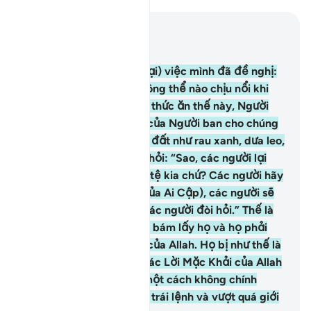
Đọc trong ngữ cảnh
Chương 2, Trang 9, Juz 1
61
.
(Các ngươi hãy nhớ lại) việc mình đã đề nghị:
“Hỡi Musa, chúng tôi không thể nào chịu nổi khi
chỉ phải ăn mãi một loại thức ăn thế này, Người
hãy cầu xin Thượng Đế của Người ban cho chúng
tôi thực phẩm mọc ra từ đất như rau xanh, dưa leo,
tỏi, đậu và hành.” Musa hỏi: “Sao, các người lại
muốn lấy cái tốt đổi cái tệ kia chứ? Các người hãy
đi đến bất cứ nơi nào (của Ai Cập), các người sẽ
có được những thứ mà các người đòi hỏi.” Thế là
sự hèn hạ, nghèo khổ đã bám lấy họ và họ phải
sống trong cơn giận dữ của Allah. Họ bị như thế là
vì họ đã vô đức tin nơi các Lời Mặc Khải của Allah
và giết hại các vị Nabi một cách không chính
đáng. Đó là bởi vì họ đã trái lệnh và vượt quá giới