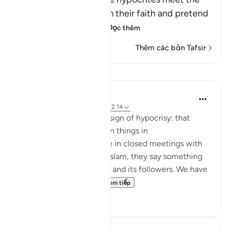
believers, they proclaim their faith and pretend
to be believers, loyal
…
Đọc thêm
Thêm các bản Tafsir
Bài học
Jasser Auda
35 tuần trước
·
Tham chiếu
ayah 2:14
And this is another clear sign of hypocrisy: that
hypocrites declare certain things in
public, but when they are in closed meetings with
the outright enemies of Islam, they say something
different and mock Islam and its followers. We have
seen this behavior fr...
Xem tiếp
7
0