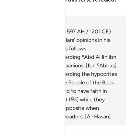
Ẩn/Hiện câu trả lời cho Conce
Tafsir
Trả lời
Imām Ibn al-Jawzī (d. 597 AH / 1201 CE)
summarized the scholars' opinions in his
book "Zād al-Masīr" as follows:
It was revealed regarding ʿAbd Allāh ibn
Ubayy and his companions. [Ibn ʿAbbās]
It was revealed regarding the hypocrites
and others from the People of the Book
who used to pretend to have faith in
front of the Prophet (ﷺ) while they
would display the opposite when
meeting with their leaders. [Al-Ḥasan]