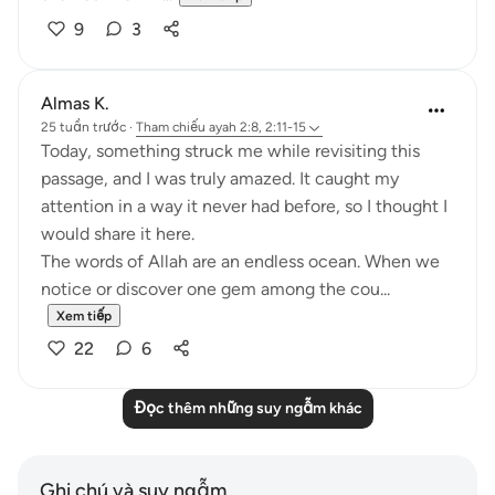
9
3
Almas K.
25 tuần trước
·
Tham chiếu
ayah 2:8, 2:11-15
Today, something struck me while revisiting this
passage, and I was truly amazed. It caught my
attention in a way it never had before, so I thought I
would share it here.
The words of Allah are an endless ocean. When we
notice or discover one gem among the cou...
Xem tiếp
22
6
Đọc thêm những suy ngẫm khác
Ghi chú và suy ngẫm