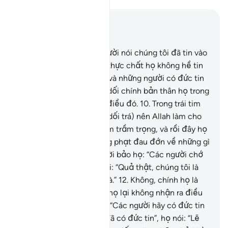
Đọc trong ngữ cảnh
Chương 2, Trang 3, Juz 1
8
.
Trong nhân loại, có người nói chúng tôi đã tin vào
Allah và Đời Sau, nhưng thực chất họ không hề tin
gì cả.
9
.
Họ lừa dối Allah và những người có đức tin
nhưng thật ra họ chỉ lừa dối chính bản thân họ trong
khi họ không nhận thấy điều đó.
10
.
Trong trái tim
của họ mang căn bệnh (dối trá) nên Allah làm cho
căn bệnh đó của họ thêm trầm trọng, và rồi đây họ
sẽ phải chịu một sự trừng phạt đau đớn về những gì
họ đã lừa dối.
11
.
Khi có lời bảo họ: “Các người chớ
hủy hoại trái đất!”, họ nói: “Quả thật, chúng tôi là
những người cải thiện mà.”
12
.
Không, chính họ là
những kẻ tàn phá nhưng họ lại không nhận ra điều
đó.
13
.
Khi có lời bảo họ: “Các người hãy có đức tin
giống như những người đã có đức tin”, họ nói: “Lẽ