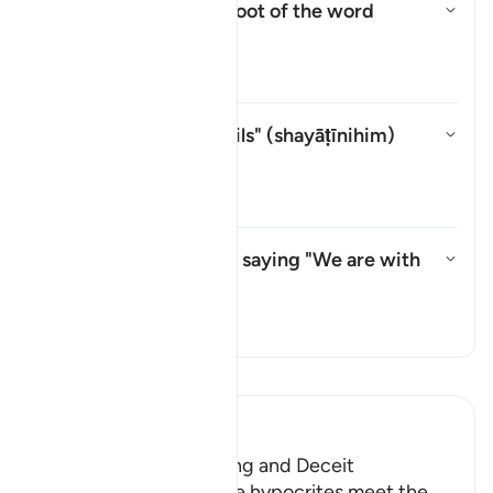
What is the linguistic root of the word
shayṭān
?
Ẩn/Hiện câu trả lời cho What is
Tafsir
Whom does "their devils" (
shayāṭīnihim
)
refer to?
Ẩn/Hiện câu trả lời cho Whom do
Tafsir
What do they mean by saying "We are with
you"?
Ẩn/Hiện câu trả lời cho What d
Tafsir
Đọc Tafsir
Ibn Kathir (Abridged)
The Hypocrites' Cunning and Deceit
Allah said that when the hypocrites meet the