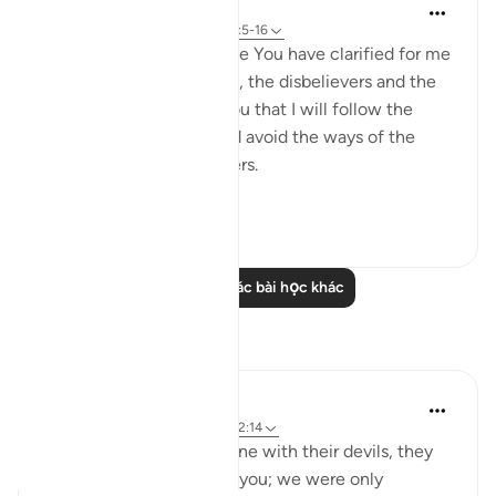
Salah Soltan
8 năm trước
·
Tham chiếu
ayah 2:5-16
I love You, O Lord because You have clarified for me
the ways of the believers, the disbelievers and the
hypocrites. I pledge to You that I will follow the
ways of the believers and avoid the ways of the
hypocrites and disbelievers.
#Ohebok_Rabi
13
0
Đọc thêm các bài học khác
Suy ngẫm
Dr. Akram Kassab
51 tuần trước
·
Tham chiếu
ayah 2:14
• {And when they are alone with their devils, they
say, 'Indeed, we are with you; we were only