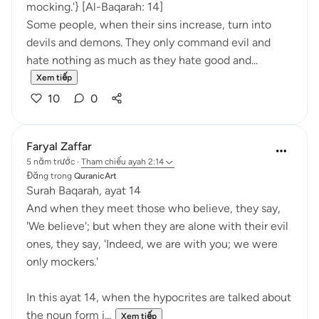
mocking.'} [Al-Baqarah: 14]
Some people, when their sins increase, turn into
devils and demons. They only command evil and
hate nothing as much as they hate good and...
Xem tiếp
10
0
Faryal Zaffar
5 năm trước
·
Tham chiếu
ayah 2:14
Đăng trong
QuranicArt
Surah Baqarah, ayat 14
And when they meet those who believe, they say,
'We believe'; but when they are alone with their evil
ones, they say, 'Indeed, we are with you; we were
only mockers.'
In this ayat 14, when the hypocrites are talked about
the noun form i...
Xem tiếp