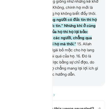
nào chúng tôi lại tin tưởng giống như những kẻ khờ
khạo đó đã tin hay sao?” Không, chính họ mới là
những kẻ khờ khạo nhưng họ không biết đấy thôi.
14
.
Khi đối diện với những người có đức tin thì họ
nói: “Chúng tôi đã có đức tin.” Nhưng khi ở cùng
với những tên Shaytan của họ thì họ lại bảo:
“Chúng tôi cùng phe với các người, chẳng qua
chúng tôi chỉ bỡn cợt với họ mà thôi.”
15
.
Allah
cũng bỡn cợt với họ và Ngài bỏ mặc cho họ lang
thang vơ vẩn trong sự thái quá của họ.
16
.
Đó là
những kẻ đã mua sự lầm lạc bằng sự chỉ đạo, do
đó, cuộc đổi chác của họ chẳng mang lại lợi ích gì
cho họ, và họ không được hướng dẫn.
-
Ruwwad Center
Đọc phần Hỏi và Đáp
Concerning whom was this verse revealed?