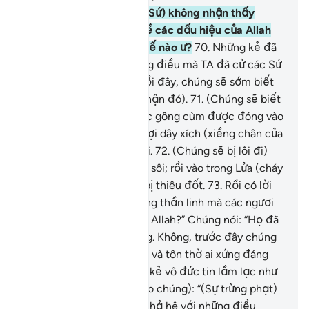
69
.
Lẽ nào Ngươi (Thiên Sứ) không nhận thấy
những kẻ đã tranh cãi về các dấu hiệu của Allah
xa lánh (Chân Lý) như thế nào ư?
70
.
Những kẻ đã
phủ nhận Qur’an và những điều mà TA đã cử các Sứ
Giả của TA mang đến. Rồi đây, chúng sẽ sớm biết
(hậu quả của việc phủ nhận đó).
71
.
(Chúng sẽ biết
hậu quả) khi những chiếc gông cùm được đóng vào
cổ của chúng và những sợi dây xích (xiềng chân của
chúng), chúng sẽ bị lôi đi.
72
.
(Chúng sẽ bị lôi đi)
vào trong dòng nước cực sôi; rồi vào trong Lửa (cháy
bùng), nơi mà chúng sẽ bị thiêu đốt.
73
.
Rồi có lời
bảo chúng: “Đâu rồi những thần linh mà các ngươi
đã thờ phượng
74
.
Ngoài Allah?” Chúng nói: “Họ đã
bỏ chúng tôi đi mất dạng. Không, trước đây chúng
tôi đã không cầu nguyện và tôn thờ ai xứng đáng
cả.” Allah làm cho những kẻ vô đức tin lầm lạc như
thế đó.
75
.
(Rồi có lời bảo chúng): “(Sự trừng phạt)
đó là bởi vì các ngươi đã hả hê với những điều