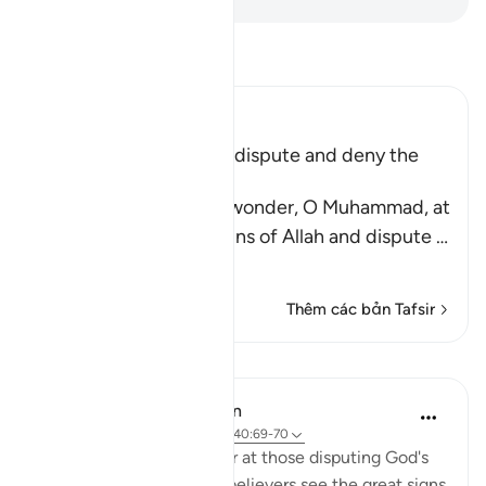
Đọc Tafsir
Ibn Kathir (Abridged)
The End of Those Who dispute and deny the
Signs of Allah
Allah says, `do you not wonder, O Muhammad, at
those who deny the signs of Allah and dispute
…
Đọc thêm
Thêm các bản Tafsir
Bài học
In the Shade of the Quran
31 tuần trước
·
Tham chiếu
ayah 40:69-70
These verses first wonder at those disputing God's
revelations when the unbelievers see the great signs