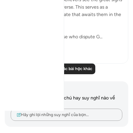
He has placed in the universe. This serves as a
prelude to outlining the fate that awaits them in the
life to come.
"Do you not see how those who dispute G...
Xem tiếp
0
0
Đọc thêm các bài học khác
Ghi chú và suy ngẫm
Bạn không có bất kỳ ghi chú hay suy nghĩ nào về
câu thơ này.
Hãy ghi lại những suy nghĩ của bạn…