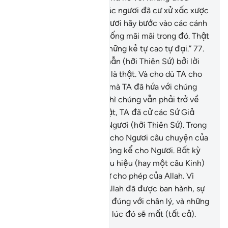
không chân lý và bởi vì các ngươi đã cư xử xấc xược
trên trái đất.”
76
.
“Các ngươi hãy bước vào các cánh
cổng của Hỏa Ngục để sống mãi mãi trong đó. Thật
tồi tệ cho chỗ ngụ của những kẻ tự cao tự đại.”
77
.
Vì vậy, Ngươi hãy kiên nhẫn (hỡi Thiên Sứ) bởi lời
hứa của Allah chắc chắn là thật. Và cho dù TA cho
Ngươi thấy một số điều mà TA đã hứa với chúng
hoặc TA bắt hồn Ngươi thì chúng vẫn phải trở về
trình diện TA.
78
.
Quả thật, TA đã cử các Sứ Giả
đến với nhân loại trước Ngươi (hỡi Thiên Sứ). Trong
số đó có người TA đã kể cho Ngươi câu chuyện của
Họ và có người TA đã không kể cho Ngươi. Bất kỳ
Sứ Giả nào mang một dấu hiệu (hay một câu Kinh)
đến cũng đều phải có sự cho phép của Allah. Vì
vậy, khi mệnh lệnh của Allah đã được ban hành, sự
việc sẽ được quyết định đúng với chân lý, và những
kẻ đi theo điều ngụy tạo lúc đó sẽ mất (tất cả).
-
Ruwwad Center