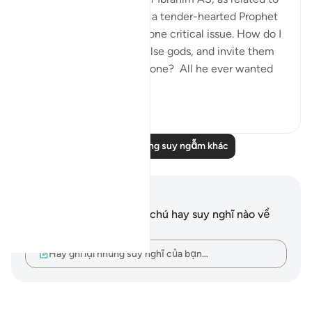
us by Allah SWT, we find a tender-hearted Prophet
who is concerned about one critical issue. How do I
get people to abandon false gods, and invite them
to the worship of Allah alone? All he ever wanted
was f...
Xem tiếp
24
5
Đọc thêm những suy ngẫm khác
Ghi chú và suy ngẫm
Bạn không có bất kỳ ghi chú hay suy nghĩ nào về
câu thơ này.
Hãy ghi lại những suy nghĩ của bạn…