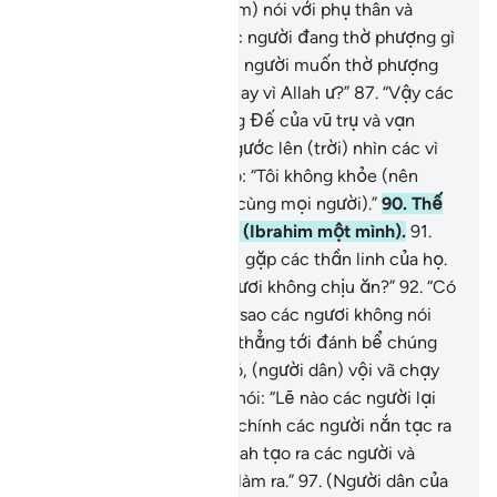
của Shirk).
85
.
Khi (Ibrahim) nói với phụ thân và
người dân của mình: “Các người đang thờ phượng gì
thế kia?!”
86
.
“Lẽ nào các người muốn thờ phượng
các thần linh ngụy tạo thay vì Allah ư?”
87
.
“Vậy các
người nghĩ sao về Thượng Đế của vũ trụ và vạn
vật?”
88
.
Rồi (Ibrahim) ngước lên (trời) nhìn các vì
sao.
89
.
Rồi (Ibrahim) bảo: “Tôi không khỏe (nên
không thể đi chơi lễ hội cùng mọi người).”
90
.
Thế
là mọi người ra đi, bỏ lại (Ibrahim một mình).
91
.
Thế là (Ibrahim) đã lén đi gặp các thần linh của họ.
Y hỏi chúng: “Sao các ngươi không chịu ăn?”
92
.
“Có
chuyện gì với các ngươi, sao các ngươi không nói
chuyện?”
93
.
Rồi Y nhảy thẳng tới đánh bể chúng
bằng tay phải.
94
.
Sau đó, (người dân) vội vã chạy
đến gặp Y.
95
.
(Ibrahim) nói: “Lẽ nào các người lại
thờ những bức tượng do chính các người nắn tạc ra
chúng?”
96
.
“Trong khi Allah tạo ra các người và
những thứ mà các người làm ra.”
97
.
(Người dân của