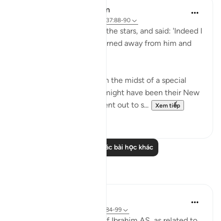
In the Shade of the Quran
31 tuần trước
·
Tham chiếu
ayah 37:88-90
Then he cast a glance at the stars, and said: 'Indeed I
am sick.' So his people turned away from him and
left. (Verses 88-90)
Abraham's people were in the midst of a special
festive occasion, which might have been their New
Year's Day, when they went out to s...
Xem tiếp
0
0
Đọc thêm các bài học khác
Suy ngẫm
Hammad Fahim
năm ngoái
·
Tham chiếu
ayah 37:84-99
When we study the life of Ibrahim AS, as related to