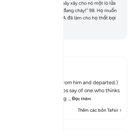
Ibrahim) bảo: “Chúng ta hãy xây cho nó một lò lửa
rồi ném nó vào trong lửa đang cháy!”
98
.
Họ muốn
mưu hại Ibrahim nhưng TA đã làm cho họ thất bại
nhục nhã.
-
Ruwwad Center
Đọc Tafsir
Ibn Kathir (Abridged)
فَتَوَلَّوْاْ عَنْهُ مُدْبِرِينَ
(So they turned away from him and departed.)
Qatadah said, "The Arabs say of one who thinks
deeply that he is looking
…
Đọc thêm
Thêm các bản Tafsir
Bài học