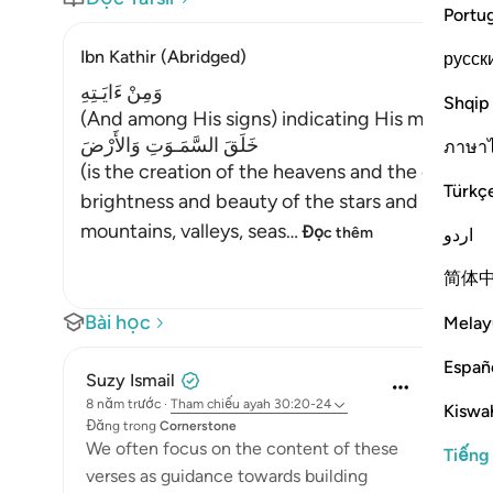
Portu
Ibn Kathir (Abridged)
русск
وَمِنْ ءَايَـتِهِ
Shqip
(And among His signs) indicating His magnific
خَلَقَ السَّمَـوَتِ وَالأَرْضَ
ภาษา
(is the creation of the heavens and the earth,)
Türkç
brightness and beauty of the stars and planets, 
mountains, valleys, seas
…
Đọc thêm
اردو
简体
Bài học
Melay
Españ
Suzy Ismail
8 năm trước
·
Tham chiếu
ayah 30:20-24
Kiswah
Đăng trong
Cornerstone
We often focus on the content of these
Tiếng
verses as guidance towards building