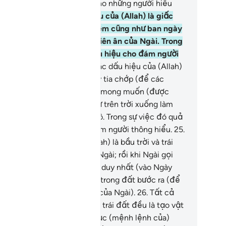
 quả thật là các dấu hiệu cho những người hiểu
t.
23
.
Và trong các dấu hiệu của (Allah) là giấc
ủ của các ngươi vào ban đêm cũng như ban ngày
 việc các ngươi tìm kiếm thiên ân của Ngài. Trong
 việc đó quả thật là các dấu hiệu cho đám người
ết lắng nghe.
24
.
Và trong các dấu hiệu của (Allah)
 Ngài làm cho các ngươi thấy tia chớp (để các
ươi) vừa lo sợ (sấm sét) vừa mong muốn (được
a); và Ngài ban nước mưa từ trên trời xuống làm
ng lại mảnh đất đã chết khô. Trong sự việc đó quả
ật là những dấu hiệu cho đám người thông hiểu.
25
.
trong các dấu hiệu của (Allah) là bầu trời và trái
t đứng vững theo lệnh của Ngài; rồi khi Ngài gọi
c ngươi bằng một tiếng Gọi duy nhất (vào Ngày
ục Sinh) thì các ngươi sẽ từ trong đất bước ra (để
ịu sự xét xử và thưởng phạt của Ngài).
26
.
Tất cả
ng ai trong các tầng trời và trái đất đều là tạo vật
a (Allah). Tất cả đều qui phục (mệnh lệnh của)