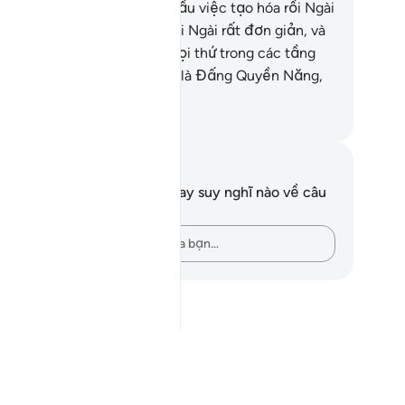
ài.
27
.
(Allah) là Đấng bắt đầu việc tạo hóa rồi Ngài
 tái lập nó và điều đó đối với Ngài rất đơn giản, và
ài tối cao bên trên tất cả mọi thứ trong các tầng
ời và trái đất. Quả thật, Ngài là Đấng Quyền Năng,
ng Sáng Suốt.
uwwad Center
i chú và suy ngẫm
n không có bất kỳ ghi chú hay suy nghĩ nào về câu
ơ này.
Hãy ghi lại những suy nghĩ của bạn…