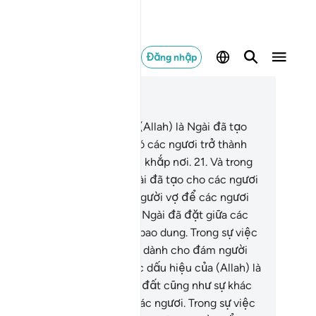
Đăng nhập
c trong ngữ cảnh
ơng 30, Trang 406, Juz 21
.
Và trong các dấu hiệu của (Allah) là Ngài đã tạo
c ngươi từ đất bụi, rồi sau đó các ngươi trở thành
ững người phàm sống rải rác khắp nơi.
21
.
Và trong
c dấu hiệu của (Allah) là Ngài đã tạo cho các ngươi
 bản thân các ngươi những người vợ để các ngươi
ung sống yên bình với họ và Ngài đã đặt giữa các
ươi tình yêu thương và lòng bao dung. Trong sự việc
 quả thật là những dấu hiệu dành cho đám người
ết suy ngẫm.
22
.
Và trong các dấu hiệu của (Allah) là
ệc tạo hóa các tầng trời, trái đất cũng như sự khác
ệt ngôn ngữ và màu da của các ngươi. Trong sự việc