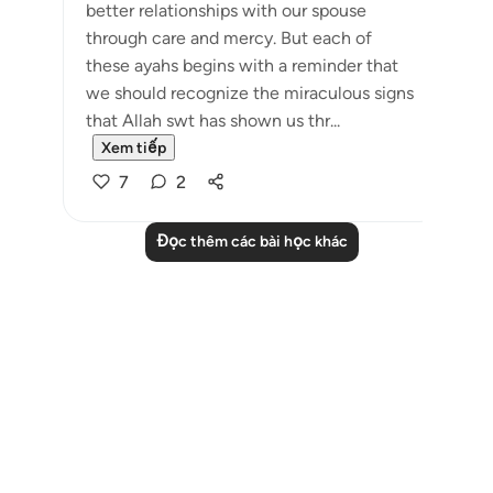
better relationships with our spouse
through care and mercy. But each of
these ayahs begins with a reminder that
we should recognize the miraculous signs
that Allah swt has shown us thr...
Xem tiếp
7
2
Đọc thêm các bài học khác