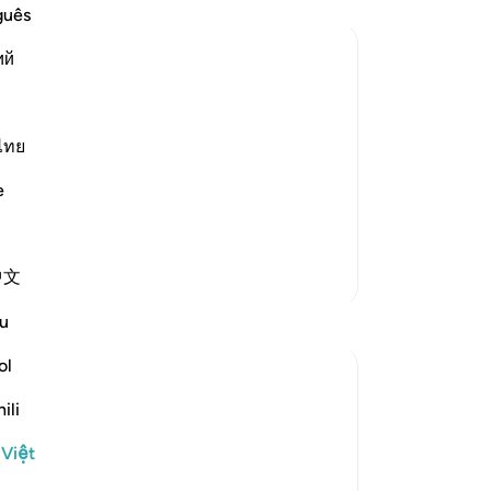
đó
guês
biế
ий
ng
và
ent power.
sự
bi
ไทย
 The heavens with their vast height and
là
e
and the earth with its density and its
ng
mư
số
Thêm các bản Tafsir
中文
th
Và 
Suy ngẫm
u
đấ
cá
ol
Wahida Aurthy
Ph
2 năm trước
·
Tham chiếu
ayah 30:23, 40:61
ili
ch
We often overlook showing gratitude
nhữ
 Việt
towards Allah for granting us a sound and
củ
healthy sleep at night. Undoubtedly it is