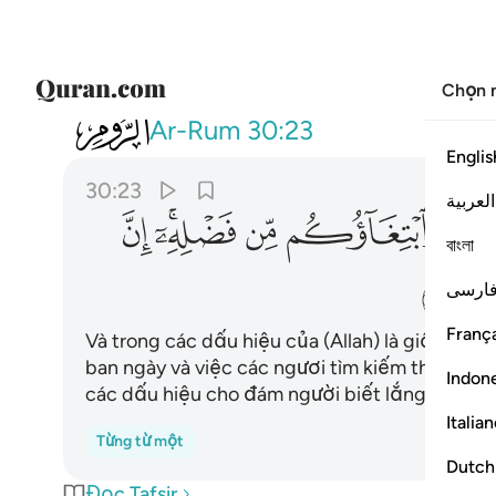
Chọn 
030
ومن اياته منامكم بالليل والنهار و
Ar-Rum
30:23
Englis
30:23
العربية
ﲣ
ﲤ
ﲥﲦ
ﲧ
বাংলা
ﲭ
ارسی
França
Và trong các dấu hiệu của (Allah) là giấc ng
ban ngày và việc các ngươi tìm kiếm thiên ân c
Indon
các dấu hiệu cho đám người biết lắng nghe.
Italia
Từng từ một
Dutch
Đọc Tafsir