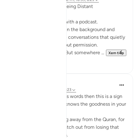
When the Qur’an Stops Being Distant
It began, unexpectedly, with a podcast.
Not a short clip you play in the background and
forget—but one of those conversations that quietly
pulls you in, almost without permission.
I didn’t plan to finish it. But somewhere ...
Xem tiếp
9
0
Mohannad Hakeem
4 năm trước
·
Tham chiếu
ayah 8:23
If Allah made you hear His words then this is a sign
that Allah loves you and knows the goodness in your
heart
If you see yourself turning away from the Quran, for
whatever reason then watch out from losing that
status and that closeness.