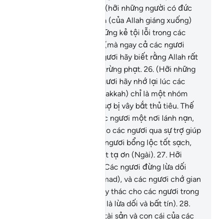
diện Ngài.
25
.
Các ngươi (hỡi những người có đức
tin) hãy coi chừng tai họa (của Allah giáng xuống)
bởi lẽ không chỉ riêng những kẻ tội lỗi trong các
ngươi sẽ phải hứng chịu (mà ngay cả các ngươi
cũng phải vạ lây). Các ngươi hãy biết rằng Allah rất
nghiêm khắc trong việc trừng phạt.
26
.
(Hỡi những
người có đức tin), các ngươi hãy nhớ lại lúc các
ngươi còn ở vùng đất (Makkah) chỉ là một nhóm
thiểu số yếu thế luôn lo sợ bị vây bắt thủ tiêu. Thế
rồi (Allah) đã ban cho các ngươi một nơi lánh nạn,
tăng cường sức mạnh cho các ngươi qua sự trợ giúp
của Ngài và ban cho các ngươi bổng lộc tốt sạch,
mong rằng các ngươi biết tạ ơn (Ngài).
27
.
Hỡi
những người có đức tin! Các ngươi đừng lừa dối
Allah và Sứ Giả (Muhammad), và các ngươi chớ gian
lận những tín vật được ủy thác cho các ngươi trong
lúc các ngươi biết rõ (đó là lừa dối và bất tín).
28
.
Các ngươi hãy biết rằng tài sản và con cái của các