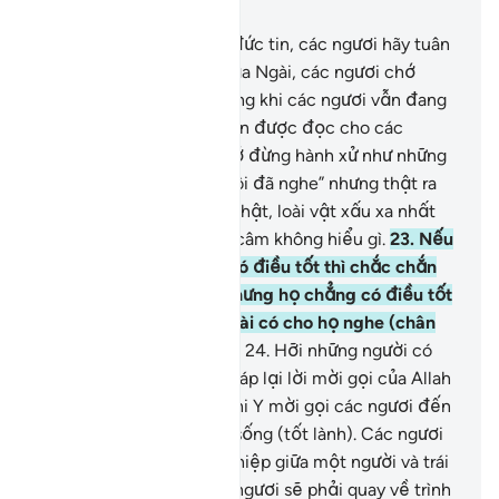
Chương 8, Trang 179, Juz 9
20
.
Hỡi những người có đức tin, các ngươi hãy tuân
lệnh Allah và Thiên Sứ của Ngài, các ngươi chớ
đừng quay lưng với Y trong khi các ngươi vẫn đang
nghe (các câu Kinh Qur’an được đọc cho các
ngươi).
21
.
Các ngươi chớ đừng hành xử như những
kẻ chỉ biết nói: “Chúng tôi đã nghe” nhưng thật ra
họ không nghe.
22
.
Quả thật, loài vật xấu xa nhất
đối với Allah là kẻ điếc, câm không hiểu gì.
23
.
Nếu
Allah biết ở họ thực sự có điều tốt thì chắc chắn
Ngài đã cho họ nghe (nhưng họ chẳng có điều tốt
đẹp nào nên) cho dù Ngài có cho họ nghe (chân
lý) thì họ vẫn ngoảnh đi.
24
.
Hỡi những người có
đức tin! Các ngươi hãy đáp lại lời mời gọi của Allah
và Thiên Sứ (của Ngài) khi Y mời gọi các ngươi đến
với điều giúp các ngươi sống (tốt lành). Các ngươi
hãy biết rằng Allah can thiệp giữa một người và trái
tim của y và rồi đây các ngươi sẽ phải quay về trình