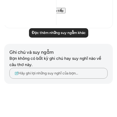
PS: If these reflect...
Xem tiếp
36
9
Đọc thêm những suy ngẫm khác
Ghi chú và suy ngẫm
Bạn không có bất kỳ ghi chú hay suy nghĩ nào về
câu thơ này.
Hãy ghi lại những suy nghĩ của bạn…