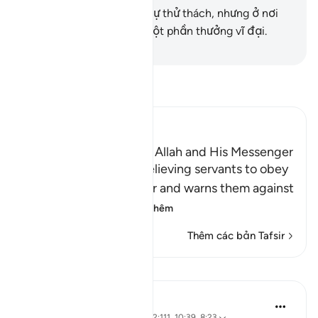
ngươi thật ra chỉ là một sự thử thách, nhưng ở nơi
Allah chắc chắn sẽ có một phần thưởng vĩ đại.
-
Ruwwad Center
Đọc Tafsir
Ibn Kathir (Abridged)
The Command to obey Allah and His Messenger
Allah commands His believing servants to obey
Him and His Messenger and warns them against
defying him and
…
Đọc thêm
Thêm các bản Tafsir
Suy ngẫm
ekaterina myachina
19 tuần trước
·
Tham chiếu
ayah 2:111, 10:39, 8:23