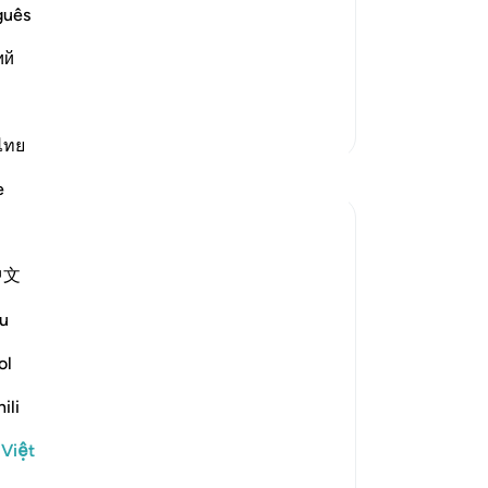
om Their Nations
vậ
guês
st as these idolators denied you, the
nh
heir Messengers,'
ий
ch
كَذَلِكَ مَ
…
Đọc thêm
đâ
(t
Thêm các bản Tafsir
54
ไทย
Suy ngẫm
kệ
e
đó
lợ
Khadejah Mehmood
loà
2 năm trước
·
Tham chiếu
ayah 51:57-58
中文
In the Name of Allah, the Most Merciful,
ph
the Especially Merciful.
bổ
u
nu
bổ
ol
GOD IS NOT IN NEED OF OUR WORSHIP
là
ili
🛐
nh
ch
 Việt
kh