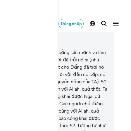
Đăng nhập
c trong ngữ cảnh
ơng 51, Trang 523, Juz 27
.
Và bầu trời, TA đã dựng nó bằng sức mạnh và làm
 nó bao la.
48
.
Và trái đất, TA đã trải nó ra (như
t tấm thảm); và thật ưu việt cho Đấng đã trải nó
như thế.
49
.
TA đã tạo hóa mọi vật đều có cặp, có
i để các ngươi ghi nhớ (về quyền năng của TA).
50
.
 vậy, các ngươi hãy chạy đến với Allah, quả thật, Ta
ỉ là một người cảnh báo công khai được Ngài cử
n cho các ngươi mà thôi.
51
.
Các ngươi chớ đừng
ng lên một thần linh nào đó cùng với Allah, quả
ật, Ta chỉ là một người cảnh báo công khai được
ài cử đến cho các ngươi mà thôi.
52
.
Tương tự như