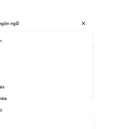
ngôn ngữ
Đăng nhập
Đọ
h
Chư
47
ﱪ
ﱫ
ﱬ
ﱭ
ﱮ
ﱯ
ﱰ
ﱱ
ﱲ
cho
mộ
g và cũng không muốn chúng nuôi
ra 
ف
đô
is
Vì
Tiếp tục đọc
ch
esia
đế
dự
no
th
Ng