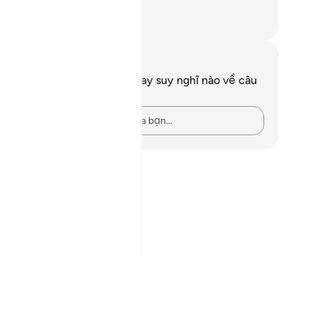
ợc hứa.
uwwad Center
i chú và suy ngẫm
n không có bất kỳ ghi chú hay suy nghĩ nào về câu
ơ này.
Hãy ghi lại những suy nghĩ của bạn…