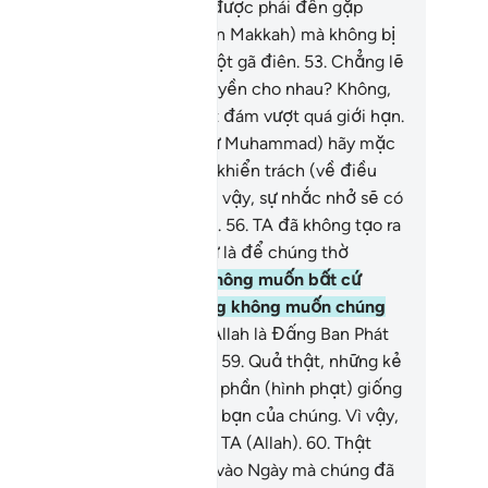
y, không một vị Sứ Giả nào được phái đến gặp
ững ai sống trước chúng (dân Makkah) mà không bị
o là một tên phù thủy hay một gã điên.
53
.
Chẳng lẽ
y là lời di chúc mà chúng truyền cho nhau? Không,
ất cả) bọn chúng đều là một đám vượt quá giới hạn.
.
Vì vậy, Ngươi (hỡi Thiên Sứ Muhammad) hãy mặc
 bọn chúng, Ngươi không bị khiển trách (về điều
).
55
.
Và hãy nhắc nhở! Thật vậy, sự nhắc nhở sẽ có
i cho những người có đức tin.
56
.
TA đã không tạo ra
i Jinn và loài người ngoại trừ là để chúng thờ
ượng một mình TA.
57
.
TA không muốn bất cứ
ng lộc nào từ chúng và cũng không muốn chúng
ôi dưỡng TA.
58
.
Quả thật, Allah là Đấng Ban Phát
ng lộc có sức mạnh vô biên.
59
.
Quả thật, những kẻ
m điều sai quấy sẽ phải chịu phần (hình phạt) giống
ư phần (hình phạt) của đám bạn của chúng. Vì vậy,
úng chớ nôn nóng thúc giục TA (Allah).
60
.
Thật
ốn cho những kẻ vô đức tin vào Ngày mà chúng đã