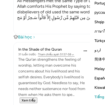
All Messengers met the Same Type of Denial fr
Portu
Allah comforts His Prophet by saying to Him, `ju
disbelievers of old used the same words with t
русск
آ أَتَى الَّذِينَ مِن قَبْلِهِمْ مِّن رَّسُولٍ إِلاَّ قَالُواْ سَـحِرٌ أَوْ مَج
Shqip
ภาษา
Bài học
Türkç
In the Shade of the Quran
اردو
31 tuần trước
·
Tham chiếu
ayah 51:57-58
简体
The Qur'an strengthens the feeling of
worship, letting man overcome his
Melay
concerns about his livelihood and his
selfish desires. Everybody's livelihood is
Españ
guaranteed by God. Needless to say, He
Kiswah
needs neither sustenance nor food from
them when He asks them to spe...
Tiếng
Xem tiếp