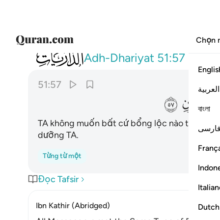
Chọn 
051
ما اريد منهم من رزق وما اريد ان يطعمون ٥٧
Adh-Dhariyat
51:57
Englis
51:57
العربية
ﱳ
বাংলা
TA không muốn bất cứ bổng lộc nào từ chún
ارسی
dưỡng TA.
França
Từng từ một
Indon
Đọc Tafsir
Italia
Ibn Kathir (Abridged)
Dutch