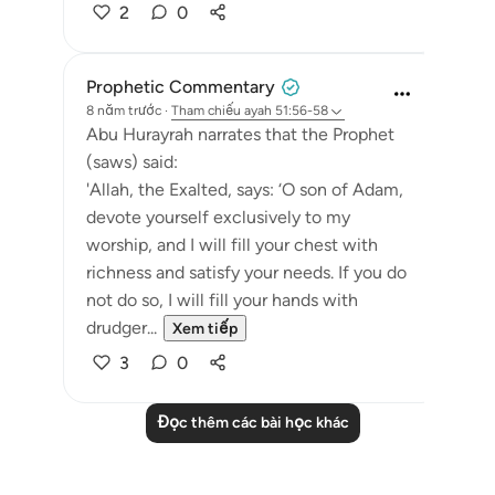
2
0
Prophetic Commentary
8 năm trước
·
Tham chiếu
ayah 51:56-58
Abu Hurayrah narrates that the Prophet
(saws) said:
'Allah, the Exalted, says: ‘O son of Adam,
devote yourself exclusively to my
worship, and I will fill your chest with
richness and satisfy your needs. If you do
not do so, I will fill your hands with
drudger...
Xem tiếp
3
0
Đọc thêm các bài học khác