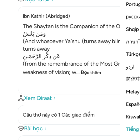
Portu
Ibn Kathir (Abridged)
русск
The Shaytan is the Companion of the One Who
Shqip
وَمَن يَعْشُ
(And whosoever Ya`shu (turns away blindly)) me
ภาษา
turns away
Türkç
عَن ذِكْرِ الرَّحْمَـنِ
(from the remembrance of the Most Gracious,) Al
اردو
weakness of vision; w
…
Đọc thêm
简体
Melay
Xem Qiraat
Españ
Câu thơ này có 1 Các giao điểm
Kiswah
Bài học
Tiếng