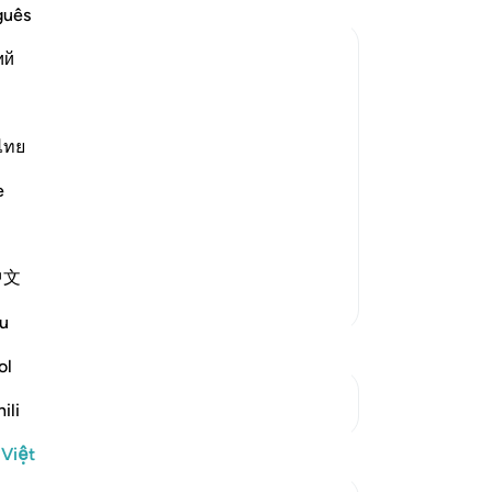
kh
guês
cù
ий
(h
đư
 turns away from Ar-Rahman
đó
ans, whoever willfully ignores and
(b
ไทย
ch
e
và
-`Asha (the root of Ya`sh) refers to
ph
nă
中文
gì
Thêm các bản Tafsir
đa
u
Qu
và
ol
ch
Xem các điểm giao nhau
ili
TA
th
 Việt
kh