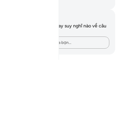
uwwad Center
i chú và suy ngẫm
n không có bất kỳ ghi chú hay suy nghĩ nào về câu
ơ này.
Hãy ghi lại những suy nghĩ của bạn…