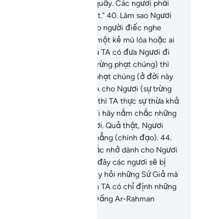
i các ngươi đã làm điều sai quấy. Các ngươi phải
ng san sẻ trong sự trừng phạt.”
40
.
Làm sao Ngươi
ỡi Thiên Sứ) có thể khiến cho người điếc nghe
ợc hoặc có thể hướng dẫn một kẻ mù lòa hoặc ai
 đang lạc lối rõ ràng?!
41
.
Dù TA có đưa Ngươi đi
ằng cái chết) trước (khi TA trừng phạt chúng) thì
ắc chắn TA vẫn phải trừng phạt chúng (ở đời này
 cả Đời Sau).
42
.
Hoặc dù TA cho Ngươi (sự trừng
ạt) mà TA đã hứa với chúng thì TA thực sự thừa khả
ng làm thế.
43
.
Vì vậy, Ngươi hãy nắm chắc những
 đã được mặc khải cho Ngươi. Quả thật, Ngươi
ng ở trên con đường ngay thẳng (chính đạo).
44
.
ả thật, Nó (Qur’an) là sự nhắc nhở dành cho Ngươi
 người dân của Ngươi, và rồi đây các ngươi sẽ bị
ất vấn (về Nó).
45
.
Ngươi hãy hỏi những Sứ Giả mà
 đã cử đến trước Ngươi xem TA có chỉ định những
ần linh được tôn thờ ngoài Đấng Ar-Rahman
ông?