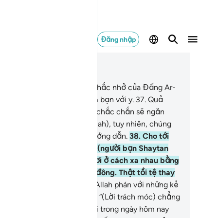
Đăng nhập
c trong ngữ cảnh
ơng 43, Trang 492, Juz 25
.
Người nào thờ ơ trước lời nhắc nhở của Đấng Ar-
hman, TA sẽ để Shaytan làm bạn với y.
37
.
Quả
ật, (những tên Shaytan) này chắc chắn sẽ ngăn
úng khỏi con đường (của Allah), tuy nhiên, chúng
 tưởng chúng đang được hướng dẫn.
38
.
Cho tới
i y đến trình diện TA, y bảo (người bạn Shaytan
a mình): “Ước gì ta với ngươi ở cách xa nhau bằng
oảng cách của hai phương đông. Thật tồi tệ thay
t người bạn như thế!”
39
.
(Allah phán với những kẻ
 đức tin vào Ngày Phán Xét:) “(Lời trách móc) chẳng
úp ích được gì cho các ngươi trong ngày hôm nay