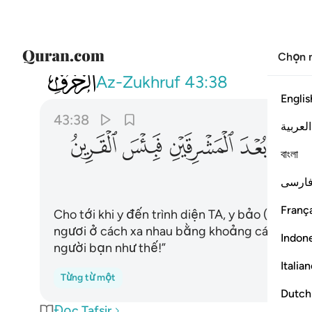
Chọn 
043
حتى اذا جاءنا قال يا ليت بيني وبينك بع
Az-Zukhruf
43:38
Englis
43:38
العربية
ﱱ
ﱲ
ﱳ
ﱴ
বাংলা
ارسی
França
Cho tới khi y đến trình diện TA, y bảo (người 
ngươi ở cách xa nhau bằng khoảng cách của h
Indon
người bạn như thế!”
Italia
Từng từ một
Dutch
Đọc Tafsir