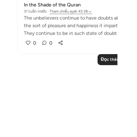
In the Shade of the Quran
31 tuần trước
·
Tham chiếu
ayah 43:38
The unbelievers continue to have doubts about the Q
the sort of pleasure and happiness it imparts so that
They continue to be in such state of doubt "until th
0
0
Đọc thêm các bài 
Notes
placeholders
close