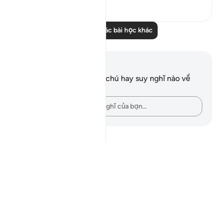
0
0
Đọc thêm các bài học khác
Ghi chú và suy ngẫm
Bạn không có bất kỳ ghi chú hay suy nghĩ nào về
câu thơ này.
Hãy ghi lại những suy nghĩ của bạn…
Notes
placeholders