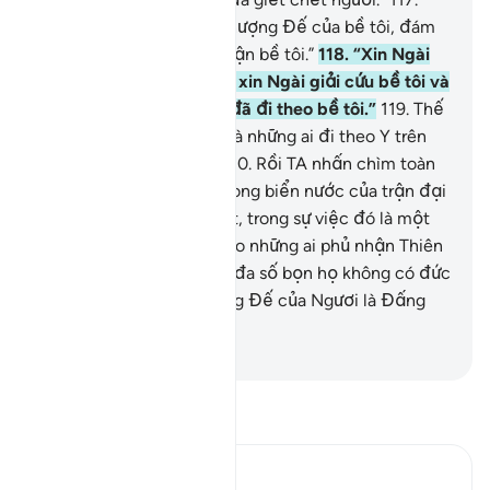
Nuh cầu nguyện: “Lạy Thượng Đế của bề tôi, đám
dân của bề tôi đã phủ nhận bề tôi.”
118
.
“Xin Ngài
mở lối giữa bề tôi và họ, xin Ngài giải cứu bề tôi và
những người có đức tin đã đi theo bề tôi.”
119
.
Thế
là TA đã giải cứu (Nuh) và những ai đi theo Y trên
một chiếc tàu đầy ắp.
120
.
Rồi TA nhấn chìm toàn
bộ đám người còn lại (trong biển nước của trận đại
hồng thủy).
121
.
Quả thật, trong sự việc đó là một
dấu hiệu (làm bài học cho những ai phủ nhận Thiên
Sứ của Allah), tuy nhiên, đa số bọn họ không có đức
tin.
122
.
Quả thật, Thượng Đế của Ngươi là Đấng
Quyền Lực, Nhân Từ.
-
Ruwwad Center
Đọc Tafsir
Ibn Kathir (Abridged)