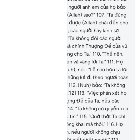
(của Allah).
106
.
Khi Nuh, người anh em của họ bảo
họ: “Các người không sợ (Allah) sao?”
107
.
“Ta đúng
thực là Thiên Sứ đáng tin được (Allah) phái đến cho
các người.”
108
.
“Thế nên, các người hãy kính sợ
Allah và vâng lời Ta.”
109
.
“Ta không đòi các người
trả thù lao cho việc đó mà chính Thượng Đế của vũ
trụ và vạn vật sẽ ân thưởng cho Ta.”
110
.
“Thế nên,
các người hãy kính sợ Allah và vâng lời Ta.”
111
.
Họ
(đáp lại lời kêu gọi của Nuh), nói : “Lẽ nào bọn ta lại
phải tin ngươi trong khi những kẻ đi theo ngươi toàn
là những tên bần cùng?!”
112
.
(Nuh) bảo: “Ta không
biết điều họ đã từng làm.”[2]
113
.
“Việc phán xét họ
là ở thẩm quyền nơi Thượng Đế của Ta, nếu các
người cảm nhận được.”
114
.
“Ta không có quyền xua
đuổi những người có đức tin.”
115
.
“Quả thật Ta chỉ
là một người cảnh báo công khai mà thôi.”
116
.
Họ
(dọa Nuh), bảo: “Này Nuh, nếu ngươi không chịu
dừng lại, bọn ta sẽ ném đá giết chết ngươi.”
117
.