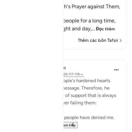
His People's Threat, Nuh's Prayer against Them,
and Their Destruction
Nuh stayed among his people for a long time,
calling them to Allah night and day,
…
Đọc thêm
Thêm các bản Tafsir
Bài học
In the Shade of the Quran
31 tuần trước
·
Tham chiếu
ayah 26:117-118
Noah realized that his people's hardened hearts
would not soften to his message. Therefore, he
turned to the One source of support that is always
available to believers, never failing them:
"He prayed: 'My Lord! My people have denied me.
So, judge decisively ...
Xem tiếp