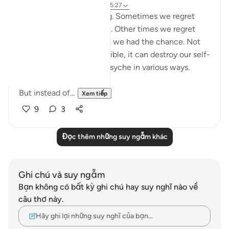
6 năm trước
·
Tham chiếu
ayah 25:27
Regret is a painful feeling. Sometimes we regret
something we have done. Other times we regret
things we didn't do when we had the chance. Not
only does regret feel horrible, it can destroy our self-
esteem and impact our psyche in various ways.
But instead of...
Xem tiếp
9
3
Đọc thêm những suy ngẫm khác
Ghi chú và suy ngẫm
Bạn không có bất kỳ ghi chú hay suy nghĩ nào về
câu thơ này.
Hãy ghi lại những suy nghĩ của bạn…