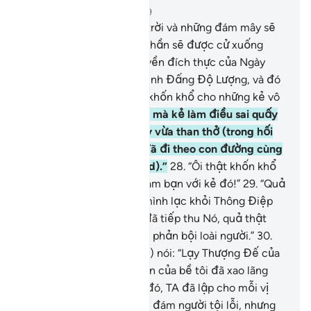
Chương 25, Trang 362, Juz 19
25
.
Và vào Ngày mà bầu trời và những đám mây sẽ
bị tách ra, rồi các Thiên Thần sẽ được cử xuống
đông đảo.
26
.
Vương quyền đích thực của Ngày
hôm đó thuộc về một mình Đấng Độ Lượng, và đó
là ngày đầy khó khăn và khốn khổ cho những kẻ vô
đức tin.
27
.
Và vào Ngày mà kẻ làm điều sai quấy
sẽ vừa cắn đầu ngón tay vừa than thở (trong hối
tiếc): “Ôi giá như mình đã đi theo con đường cùng
với Thiên Sứ (Muhammad).”
28
.
“Ôi thật khốn khổ
thay, ước gì mình đừng làm bạn với kẻ đó!”
29
.
“Quả
thật, chính hắn đã đưa mình lạc khỏi Thông Điệp
Nhắc Nhở sau khi mình đã tiếp thu Nó, quả thật
Shaytan chính là một tên phản bội loài người.”
30
.
Và Thiên Sứ (Muhammad) nói: “Lạy Thượng Đế của
bề tôi, quả thật người dân của bề tôi đã xao lãng
Qur’an này!”
31
.
Như thế đó, TA đã lập cho mỗi vị
Nabi một số kẻ thù trong đám người tội lỗi, nhưng