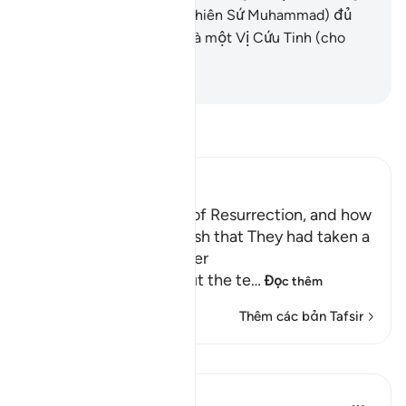
Thượng Đế của Ngươi (Thiên Sứ Muhammad) đủ
làm một Vị Hướng Dẫn và một Vị Cứu Tinh (cho
Ngươi).
-
Ruwwad Center
Đọc Tafsir
Ibn Kathir (Abridged)
The Terrors of the Day of Resurrection, and how
the Wrongdoers will wish that They had taken a
Path with the Messenger
Here Allah tells us about the te
…
Đọc thêm
Thêm các bản Tafsir
Bài học
Taimiyyah Zubair