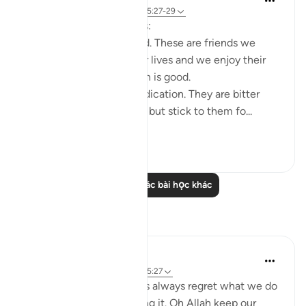
3 năm trước
·
Tham chiếu
ayah 25:27-29
Friends are of three kinds:
1. Those that are like food. These are friends we
need, they are part of our lives and we enjoy their
company. But moderation is good.
2. Those that are like medication. They are bitter
because of their honesty but stick to them fo...
Xem tiếp
26
5
Đọc thêm các bài học khác
Suy ngẫm
gemi hartojo
4 năm trước
·
Tham chiếu
ayah 25:27
Subhannallah we humans always regret what we do
and yet we keep repeating it. Oh Allah keep our