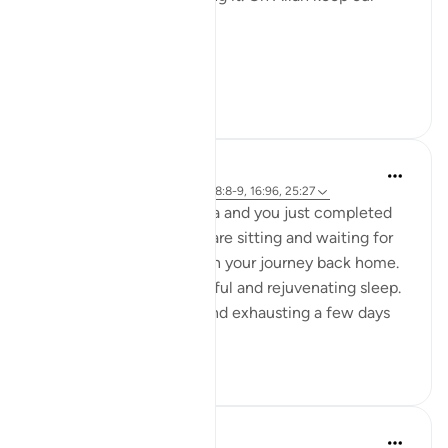
hearts clear and straight.
Aamiin.
11
2
A Siddiqui
5 năm trước
·
Tham chiếu
ayah 88:8-9, 16:96, 25:27
Imagine you are in Mecca and you just completed
your Hajj yesterday. You are sitting and waiting for
your bus so you can begin your journey back home.
You had a night of peaceful and rejuvenating sleep.
What felt so strenuous and exhausting a few days
ago is n...
Xem tiếp
34
5
A Siddiqui