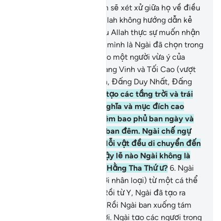
mà thôi.” Allah chắc chắn sẽ xét xử giữa họ về điều
họ tranh cãi. Quả thật, Allah không hướng dẫn kẻ
nói dối, vô đức tin.
4
.
Nếu Allah thực sự muốn nhận
lấy một đứa con trai cho mình là Ngài đã chọn trong
số tạo vật mà Ngài đã tạo một người vừa ý của
Ngài. Tuy nhiên, Ngài Quang Vinh và Tối Cao (vượt
xa điều đó)! Ngài là Allah, Đấng Duy Nhất, Đấng
Quyền Năng.
5
.
Ngài đã tạo các tầng trời và trái
đất vì chân lý (mang ý nghĩa và mục đích cao
thâm). Ngài cuốn ban đêm bao phủ ban ngày và
cuốn ban ngày bao phủ ban đêm. Ngài chế ngự
mặt trời và mặt trăng. Mỗi vật đều di chuyển đến
một thời hạn ấn định. Vậy lẽ nào Ngài không là
Đấng Toàn Năng, Đấng Hằng Tha Thứ ư?
6
.
Ngài
đã tạo hóa các ngươi (hỡi nhân loại) từ một cá thể
duy nhất, (đó là Adam). Rồi từ Y, Ngài đã tạo ra
người vợ của Y (Hauwa). Rồi Ngài ban xuống tám
con gia súc cho các ngươi. Ngài tạo các ngươi trong