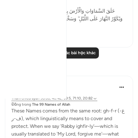
[خَلَقَ السَّمَاوَاتِ وَالْأَرْضَ بِالْحَقِّ ۖ يُكَوِّرُ اللَّيْلَ عَلَى النَّهَارِ
وَيُكَوِّرُ النَّهَارَ عَلَى اللَّيْلِ ۖ وَسَخَّرَ الشَّمْسَ وَالْقَمَرَ ۖ كُلٌّ يَجْرِي
لِأَجَلٍ مّ...
Xem tiếp
1
0
Đọc thêm các bài học khác
Suy ngẫm
J Yousef
8 năm trước
·
Tham chiếu
ayah 38:66, 40:42, 39:5, 71:10, 20:82
Đăng trong
The 99 Names of Allah
These Names comes from the same root: gh-f-r (غ-
ف-ر), which linguistically means to cover and
protect. When we say 'Rabby ighfir-ly'—which is
usually translated to 'My Lord, forgive me'—what