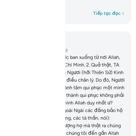
Hằng Tha Thứ ư?
Từng từ một
Tiếp tục đọc
Đọc trong ngữ cảnh
Chương 39, Trang 458, Juz 23
1
.
Kinh Sách (Qur’an) được ban xuống từ nơi Allah,
Đấng Toàn Năng, Đấng Chí Minh.
2
.
Quả thật, TA
(Allah) đã ban xuống cho Ngươi (hỡi Thiên Sứ) Kinh
Sách (Qur’an) chứa đựng điều chân lý. Do đó, Ngươi
hãy thờ phượng Allah, thành tâm qui phục một mình
Ngài.
3
.
Lẽ nào việc chân thành qui phục không phải
chỉ dành riêng cho một mình Allah duy nhất ư?
Những kẻ đã nhận lấy ngoài Ngài các đấng bảo hộ
(từ các thần linh bục tượng, các tà thần, nói):
“Chúng tôi không thờ phượng họ mà thật ra chúng
tôi chỉ muốn nhờ họ đưa chúng tôi đến gần Allah