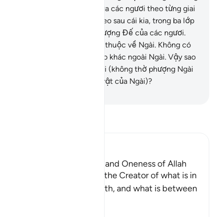
dạ con của các bà mẹ của các ngươi theo từng giai
đoạn, cái này tiếp nối theo sau cái kia, trong ba lớp
màng tối. Đó là Allah, Thượng Đế của các ngươi.
Mọi quyền thống trị đều thuộc về Ngài. Không có
Thượng Đế đích thực nào khác ngoài Ngài. Vậy sao
các ngươi lại lánh xa Ngài (không thờ phượng Ngài
mà thờ phượng các tạo vật của Ngài)?
-
Ruwwad Center
Đọc Tafsir
Ibn Kathir (Abridged)
Evidence of the Power and Oneness of Allah
Allah tells us that He is the Creator of what is in
the heavens and on earth, and what is between
them. He i
…
Đọc thêm