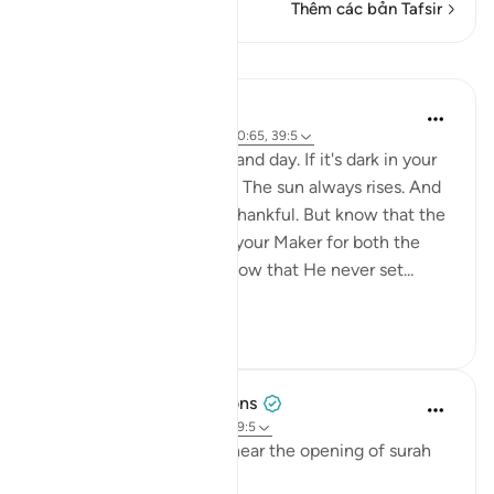
Thêm các bản Tafsir
Bài học
Yasmin Mogahed
4 năm trước
·
Tham chiếu
ayah 40:65, 39:5
Allah created both night and day. If it's dark in your
life right now, be patient. The sun always rises. And
if it's light right now, be thankful. But know that the
sun must also set. Praise your Maker for both the
night and the day, and know that He never set...
Xem tiếp
57
2
Tulayhah Tafsir Translations
5 năm trước
·
Tham chiếu
ayah 39:5
Allah describes Himself near the opening of surah
al-Zumar [39] by saying: