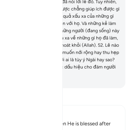
những kẻ trước họ cũng đã nói lời lẽ đó. Tuy nhiên,
những thứ mà họ kiếm được chẳng giúp ích được gì
cho họ.
51
.
Cho nên, hậu quả xấu xa của những gì
họ kiếm được đã xảy đến với họ. Và những kẻ làm
điều sai quấy trong số những người (đang sống) này
sẽ phải chịu hậu quả xấu xa về những gì họ đã làm,
và họ sẽ không bao giờ thoát khỏi (Allah).
52
.
Lẽ nào
họ không biết việc Allah muốn nới rộng hay thu hẹp
bổng lộc của Ngài đối với ai là tùy ý Ngài hay sao?
Quả thật, trong đó là các dấu hiệu cho đám người
có đức tin.
-
Ruwwad Center
Đọc Tafsir
Ibn Kathir (Abridged)
How Man changes when He is blessed after