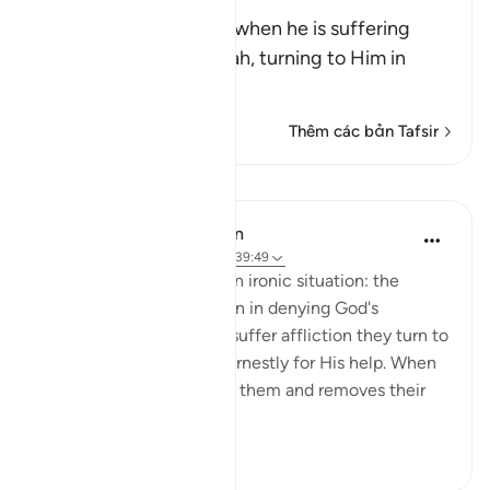
suffering Harm
Allah tells us how man, when he is suffering
from harm, prays to Allah, turning to Him in
repen
…
Đọc thêm
Thêm các bản Tafsir
Bài học
In the Shade of the Quran
31 tuần trước
·
Tham chiếu
ayah 39:49
Here is a description of an ironic situation: the
unbelievers are outspoken in denying God's
oneness, yet when they suffer affliction they turn to
none but Him, praying earnestly for His help. When
He bestows His grace on them and removes their
affliction, the...
Xem tiếp
0
0