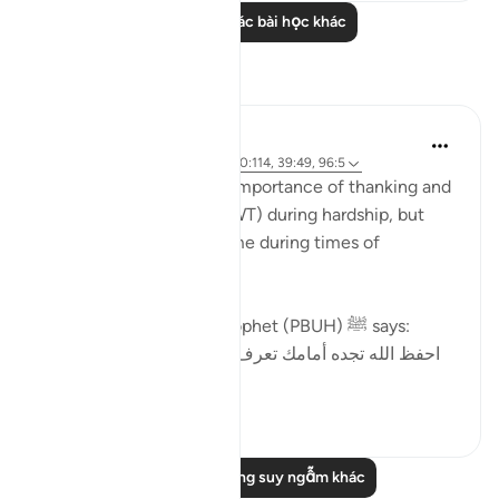
Đọc thêm các bài học khác
Suy ngẫm
Sana Hamdan
3 năm trước
·
Tham chiếu
ayah 20:114, 39:49, 96:5
In this ayah, we see the importance of thanking and
reaching out to Allah (SWT) during hardship, but
most importantly the same during times of
blessings.
In part of a hadith the Prophet (PBUH) ﷺ says:
احفظ الله تجده أمامك تعرف إلى الله في الرخاء، يعرفك
في الش...
Xem tiếp
5
1
Đọc thêm những suy ngẫm khác