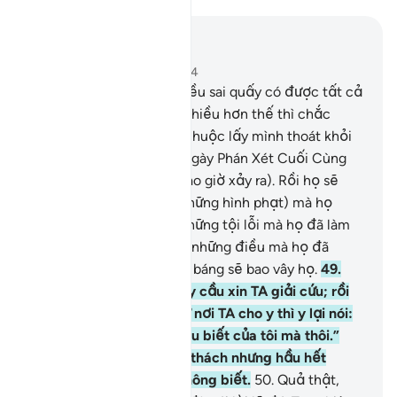
Đọc trong ngữ cảnh
Chương 39, Trang 464, Juz 24
47
.
Nếu những kẻ làm điều sai quấy có được tất cả
mọi thứ trên trái đất và nhiều hơn thế thì chắc
chắn họ sẽ dùng nó để chuộc lấy mình thoát khỏi
hình phạt đau đớn vào Ngày Phán Xét Cuối Cùng
(nhưng điều đó không bao giờ xảy ra). Rồi họ sẽ
đón nhận từ nơi Allah (những hình phạt) mà họ
không ngờ đến.
48
.
Và những tội lỗi mà họ đã làm
sẽ xuất hiện trước họ và những điều mà họ đã
thường giễu cợt và nhạo báng sẽ bao vây họ.
49
.
Con người khi gặp nạn, y cầu xin TA giải cứu; rồi
sau khi TA ban ân huệ từ nơi TA cho y thì y lại nói:
“Tôi có được là do sự hiểu biết của tôi mà thôi.”
Không, đó là một sự thử thách nhưng hầu hết
(những kẻ vô đức tin) không biết.
50
.
Quả thật,