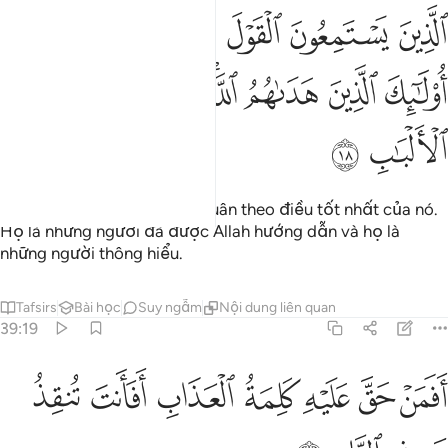
ﲙ
ﲚ
ﲛ
ﲜ
ﲝﲞ
لذين يستمعون القول فيتبعون احسنه اولايك الذين هداهم الله واولايك هم ا
لَّذِينَ يَسْتَمِعُونَ ٱلْقَوْلَ فَيَتَّبِعُونَ أَحْسَنَهُۥٓ ۚ أُو۟لَـٰٓئِكَ ٱلَّذِ
ﲟ
ﲠ
ﲡ
ﲢﲣ
ﲤ
ﲥ
ﲦ
ﲧ
ﲨ
Những ai nghe Lời Phán và tuân theo điều tốt nhất của nó.
Họ là những người đã được Allah hướng dẫn và họ là
những người thông hiểu.
Tafsirs
Bài học
Suy ngẫm
Nội dung liên quan
39:19
ﲩ
ﲪ
ﲫ
ﲬ
ﲭ
فمن حق عليه كلمة العذاب افانت تنقذ من في النار ١٩
ﲮ
ﲯ
َفَمَنْ حَقَّ عَلَيْهِ كَلِمَةُ ٱلْعَذَابِ أَفَأَنتَ تُنقِذُ مَن فِى ٱلنَّارِ ١٩