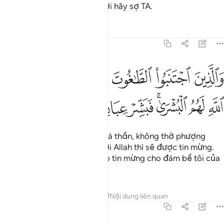
Hỡi bầy tôi của TA, các ngươi hãy sợ TA.
Tafsirs
Bài học
Suy ngẫm
39:17
ﲋ
ﲌ
ﲍ
ﲎ
ﲏ
ﲐ
ﲑ
الذين اجتنبوا الطاغوت ان يعبدوها وانابوا الى الله لهم البشرى فبشر عباد
َٱلَّذِينَ ٱجْتَنَبُوا۟ ٱلطَّـٰغُوتَ أَن يَعْبُدُوهَا وَأَنَابُوٓا۟ إِلَى ٱللَّهِ لَهُمُ ٱلْبُشْرَىٰ ۚ فَبَشِّرْ عِبَ
ﲒ
ﲓ
ﲔﲕ
ﲖ
ﲗ
ﲘ
Riêng những ai tránh xa các tà thần, không thờ phượng
chúng và quay về sám hối với Allah thì sẽ được tin mừng.
Ngươi (hỡi Thiên Sứ) hãy báo tin mừng cho đám bề tôi của
TA.
Tafsirs
Bài học
Suy ngẫm
Nội dung liên quan
39:18