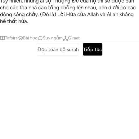
Tuy nhiên, những ai sợ Thượng Đế của họ thì sẽ được ban
cho các tòa nhà cao tầng chồng lên nhau, bên dưới có các
dòng sông chảy. (Đó là) Lời Hứa của Allah và Allah không
hề thất hứa.
Tafsirs
Bài học
Suy ngẫm
Qiraat
Đọc toàn bộ surah
Tiếp tục