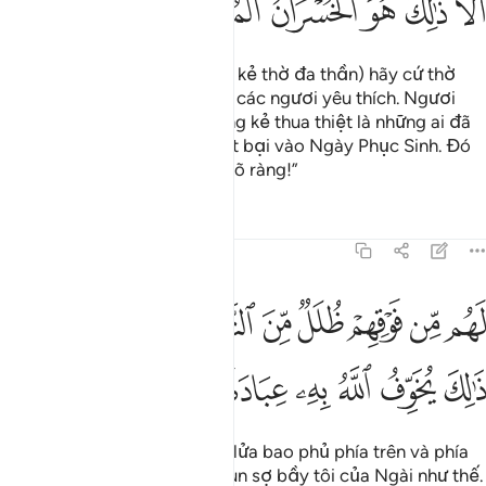
ﱲ
ﱳ
ﱴ
ﱵ
ﱶ
ﱷ
Do đó, các ngươi (hỡi những kẻ thờ đa thần) hãy cứ thờ
phượng ngoài Ngài những gì các ngươi yêu thích. Ngươi
(hỡi Thiên Sứ) hãy nói: “Những kẻ thua thiệt là những ai đã
làm bản thân và gia đình thất bại vào Ngày Phục Sinh. Đó
thực sự là một sự thua thiệt rõ ràng!”
Tafsirs
Bài học
Suy ngẫm
39:16
ﱸ
ﱹ
ﱺ
ﱻ
ﱼ
ﱽ
ﱾ
ﱿ
ﲀﲁ
هم من فوقهم ظلل من النار ومن تحتهم ظلل ذالك يخوف الله به عباده يا 
َهُم مِّن فَوْقِهِمْ ظُلَلٌۭ مِّنَ ٱلنَّارِ وَمِن تَحْتِهِمْ ظُلَلٌۭ ۚ ذَٰلِكَ يُخَوِّفُ ٱللَّهُ بِهِۦ عِبَادَهُ
ﲂ
ﲃ
ﲄ
ﲅ
ﲆﲇ
ﲈ
ﲉ
ﲊ
Họ sẽ bị các tấm màn bằng lửa bao phủ phía trên và phía
dưới. Allah dùng nó để làm run sợ bầy tôi của Ngài như thế.