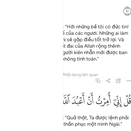
ﳧ
Ngươi (hỡi Thiên Sứ) hãy nói: “Hỡi những bề tôi có đức tin!
Các ngươi hãy sợ Thượng Đế của các ngươi. Những ai làm
điều thiện tốt trên thế gian thì sẽ gặp điều tốt trở lại. Và
(các ngươi hãy biết rằng) đất đai của Allah rộng thênh
thang. Quả thật, chỉ những người kiên nhẫn mới được ban
trọn phần thưởng một cách không tính toán.”
Tafsirs
Bài học
Suy ngẫm
Nội dung liên quan
39:11
ﱁ
ﱂ
ﱃ
ﱄ
ﱅ
ﱆ
ل اني امرت ان اعبد الله مخلصا له الدين ١١
ﱇ
ﱈ
ﱉ
ﱊ
ُلْ إِنِّىٓ أُمِرْتُ أَنْ أَعْبُدَ ٱللَّهَ مُخْلِصًۭا لَّهُ ٱلدِّينَ ١١
Ngươi (hỡi Thiên Sứ) hãy nói: “Quả thật, Ta được lệnh phải
thờ phượng Allah, thành tâm thần phục một mình Ngài.”