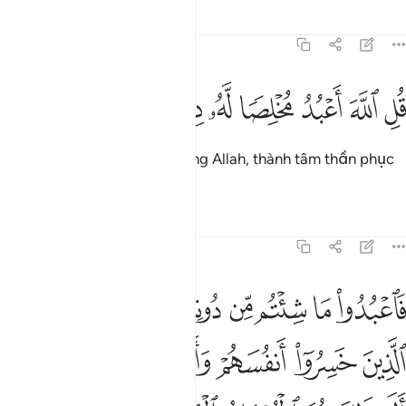
Tafsirs
Bài học
Suy ngẫm
39:14
ﱛ
ﱜ
ﱝ
ل الله اعبد مخلصا له ديني ١٤
ﱞ
ﱟ
ﱠ
ﱡ
ُلِ ٱللَّهَ أَعْبُدُ مُخْلِصًۭا لَّهُۥ دِينِى ١٤
Ngươi hãy nói: “Ta thờ phượng Allah, thành tâm thần phục
một mình Ngài”.
Tafsirs
Bài học
Suy ngẫm
39:15
ﱢ
ﱣ
ﱤ
ﱥ
ﱦﱧ
ﱨ
ﱩ
ﱪ
اعبدوا ما شيتم من دونه قل ان الخاسرين الذين خسروا انفسهم واهليهم يو
َٱعْبُدُوا۟ مَا شِئْتُم مِّن دُونِهِۦ ۗ قُلْ إِنَّ ٱلْخَـٰسِرِينَ ٱلَّذِينَ خَسِرُوٓا۟ أ
ﱫ
ﱬ
ﱭ
ﱮ
ﱯ
ﱰﱱ