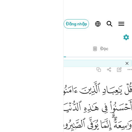
Đăng nhập
39. Az-Zumar
Từng câu từng chữ
Đọc
Bản dịch
: Translation Pioneers Center
Switch Quran.com to
English
39:10
ﳏ
ﳐ
ﳑ
ﳒ
ﳓ
ﳔﳕ
ﳖ
ل يا عباد الذين امنوا اتقوا ربكم للذين احسنوا في هاذه الدنيا حسنة و
ُلْ يَـٰعِبَادِ ٱلَّذِينَ ءَامَنُوا۟ ٱتَّقُوا۟ رَبَّكُمْ ۚ لِلَّذِينَ أَحْسَنُوا۟ فِى هَـٰذِهِ ٱلدّ
ﳗ
ﳘ
ﳙ
ﳚ
ﳛﳜ
ﳝ
ﳞ
ﳟﳠ
ﳡ
ﳢ
ﳣ
ﳤ
ﳥ
ﳦ