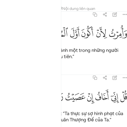
Tafsirs
Bài học
Suy ngẫm
Nội dung liên quan
39:12
ﱋ
ﱌ
ﱍ
ﱎ
امرت لان اكون اول المسلمين ١٢
ﱏ
ﱐ
َأُمِرْتُ لِأَنْ أَكُونَ أَوَّلَ ٱلْمُسْلِمِينَ ١٢
“Và Ta được lệnh phải trở thành một trong những người
Muslim (thần phục Ngài) đầu tiên.”
Tafsirs
Bài học
Suy ngẫm
39:13
ﱑ
ﱒ
ﱓ
ﱔ
ﱕ
ﱖ
ل اني اخاف ان عصيت ربي عذاب يوم عظيم ١٣
ﱗ
ﱘ
ﱙ
ﱚ
ُلْ إِنِّىٓ أَخَافُ إِنْ عَصَيْتُ رَبِّى عَذَابَ يَوْمٍ عَظِيمٍۢ ١٣
Ngươi (hỡi Thiên Sứ) hãy nói: “Ta thực sự sợ hình phạt của
Ngày Trọng Đại nếu Ta bất tuân Thượng Đế của Ta.”