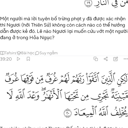
ﲰ
ﲱ
ﲲ
ﲳ
Một người mà lời tuyên bố trừng phạt y đã được xác nhận
thì Ngươi (hỡi Thiên Sứ) không còn cách nào có thể hướng
dẫn được kẻ đó. Lẽ nào Ngươi lại muốn cứu vớt một người
đang ở trong Hỏa Ngục?
Tafsirs
Bài học
Suy ngẫm
39:20
ﲴ
ﲵ
ﲶ
ﲷ
ﲸ
ﲹ
ﲺ
ﲻ
ﲼ
اكن الذين اتقوا ربهم لهم غرف من فوقها غرف مبنية تجري من تحتها الانهار
َـٰكِنِ ٱلَّذِينَ ٱتَّقَوْا۟ رَبَّهُمْ لَهُمْ غُرَفٌۭ مِّن فَوْقِهَا غُرَفٌۭ مَّبْنِيَّةٌۭ 
ﲽ
ﲾ
ﲿ
ﳀ
ﳁﳂ
ﳃ
ﳄ
ﳅ
ﳆ
ﳇ
ﳈ
ﳉ