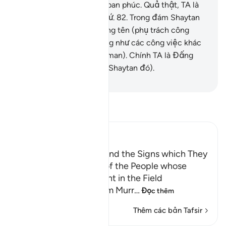
đến vùng đất mà TA đã ban phúc. Quả thật, TA là
Đấng Thông Toàn mọi thứ.
82
.
Trong đám Shaytan
(thuộc loài Jinn), có những tên (phụ trách công
việc) lặn xuống biển cũng như các công việc khác
để phục vụ cho Y (Sulayman). Chính TA là Đấng
Trông Chừng (những tên Shaytan đó).
-
Ruwwad Center
Đọc Tafsir
Ibn Kathir (Abridged)
Dawud and Sulayman and the Signs which They
were given; the Story of the People whose
Sheep pastured at Night in the Field
Abu Ishaq narrated from Murr
…
Đọc thêm
Thêm các bản Tafsir