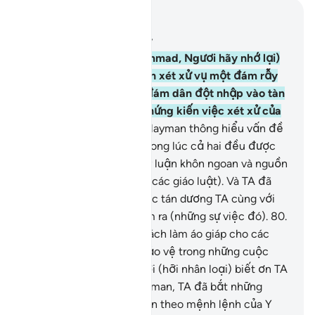
Đọc trong ngữ cảnh
Chương 21, Trang 328, Juz 17
78
.
(Hỡi Thiên Sứ Muhammad, Ngươi hãy nhớ lại)
khi Dawood và Sulayman xét xử vụ một đám rẫy
đã bị đàn cừu của một đám dân đột nhập vào tàn
phá trong đêm. TA đã chứng kiến việc xét xử của
họ.
79
.
TA đã làm cho Sulayman thông hiểu vấn đề
triệt để hơn (Dawood) trong lúc cả hai đều được
TA ban cho khả năng suy luận khôn ngoan và nguồn
kiến thức vững chắc (về các giáo luật). Và TA đã
bắt núi non lẫn chim chóc tán dương TA cùng với
Dawood. Chính TA đã làm ra (những sự việc đó).
80
.
TA đã dạy Y (Dawood) cách làm áo giáp cho các
ngươi để các ngươi tự bảo vệ trong những cuộc
giao chiến. Thế các ngươi (hỡi nhân loại) biết ơn TA
chăng?
81
.
Đối với Sulayman, TA đã bắt những
luồng gió mạnh di chuyển theo mệnh lệnh của Y