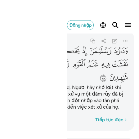
وداوود وسليمان اذ يحك
Đăng nhập
Al-Anbiya
21:78
21:78
ﲇ
ﲈ
ﲉ
ﲊ
ﲋ
ﲌ
ﲍ
ﲎ
ﲏ
ﲐ
ﲑ
ﲒ
ﲓ
ﲔ
ﲕ
(Hỡi Thiên Sứ Muhammad, Ngươi hãy nhớ lại) khi
Dawood và Sulayman xét xử vụ một đám rẫy đã bị
đàn cừu của một đám dân đột nhập vào tàn phá
trong đêm. TA đã chứng kiến việc xét xử của họ.
Từng từ một
Tiếp tục đọc