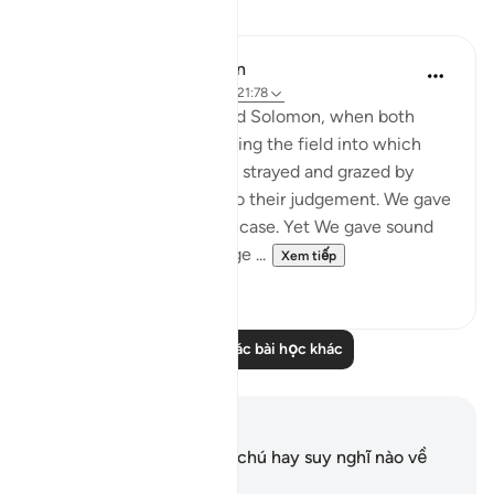
Bài học
In the Shade of the Quran
31 tuần trước
·
Tham chiếu
ayah 21:78
"And remember David and Solomon, when both
gave judgement concerning the field into which
some people's sheep had strayed and grazed by
night. We were witness to their judgement. We gave
Solomon insight into the case. Yet We gave sound
judgement and knowledge ...
Xem tiếp
0
0
Đọc thêm các bài học khác
Ghi chú và suy ngẫm
Bạn không có bất kỳ ghi chú hay suy nghĩ nào về
câu thơ này.