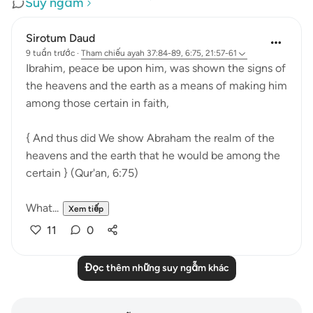
Suy ngẫm
Sirotum Daud
9 tuần trước
·
Tham chiếu
ayah 37:84-89, 6:75, 21:57-61
Ibrahim, peace be upon him, was shown the signs of
the heavens and the earth as a means of making him
among those certain in faith,
{ And thus did We show Abraham the realm of the
heavens and the earth that he would be among the
certain } (Qur'an, 6:75)
What...
Xem tiếp
11
0
Đọc thêm những suy ngẫm khác