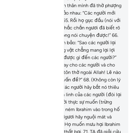
(trong hổ thẹn vì biết bản thân mình đã thờ phượng
những thứ vô dụng) rồi bảo nhau: “Các người mới
thực sự là những kẻ sai.”
65
.
Rồi họ gục đầu (nói với
Ibrahim trong xấu hổ): “Chắc chắn ngươi đã biết rõ
những bức tượng này không nói chuyện được!”
66
.
Ibrahim (nhân cơ hội) liền bảo: “Sao các người lại
tôn thờ ngoài Allah những vật chẳng mang lại lợi
ích cũng chẳng hãm hại được gì đến các người?”
67
.
“Thật đáng xấu hổ thay cho các người và cho
những vật mà các người tôn thờ ngoài Allah! Lẽ nào
các người không hiểu ra vấn đề?”
68
.
(Không còn lý
để tranh luận), họ nói: “Các người hãy bắt nó thiêu
sống để giúp những thần linh của các người (đòi lại
công bằng) nếu các người thực sự muốn (trừng
phạt nó).”
69
.
(Sau khi họ ném Ibrahim vào trong hố
lửa), TA phán: “Hỡi Lửa! Ngươi hãy nguội mát và
bằng an cho Ibrahim”
70
.
Họ muốn mưu hại Ibrahim
nhưng TA đã làm cho họ thất bại.
71
.
TA đã giải cứu