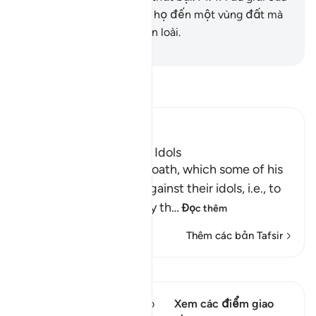
Y (Ibrahim) và Lut và đưa họ đến một vùng đất mà
TA đã ban phúc cho muôn loài.
-
Ruwwad Center
Đọc Tafsir
Ibn Kathir (Abridged)
How Ibrahim broke the Idols
Then Ibrahim swore an oath, which some of his
people heard, to plot against their idols, i.e., to
break them and destroy th
…
Đọc thêm
Thêm các bản Tafsir
Xem Qiraat
Câu thơ này có 1 Các giao
Xem các điểm giao