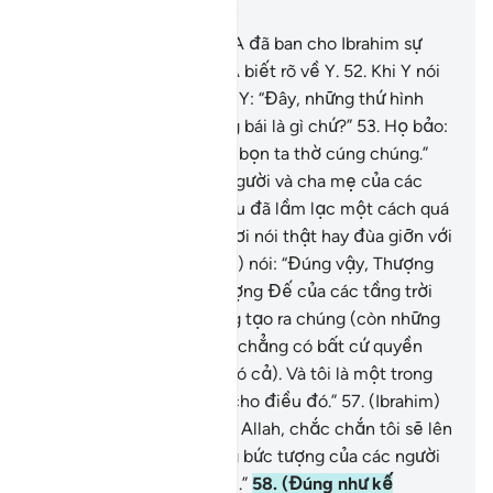
Chương 21, Trang 327, Juz 17
51
.
Quả thật trước đây TA đã ban cho Ibrahim sự
nhận thức đúng sai và TA biết rõ về Y.
52
.
Khi Y nói
với cha và người dân của Y: “Đây, những thứ hình
tượng mà các người sùng bái là gì chứ?”
53
.
Họ bảo:
“Bọn ta thấy cha mẹ của bọn ta thờ cúng chúng.”
54
.
(Ibrahim) bảo: “Các người và cha mẹ của các
người, tất cả, thật sự đều đã lầm lạc một cách quá
rõ ràng.”
55
.
Họ nói: “Ngươi nói thật hay đùa giỡn với
bọn ta đấy?”
56
.
(Ibrahim) nói: “Đúng vậy, Thượng
Đế của các người là Thượng Đế của các tầng trời
và trái đất, Đấng đã sáng tạo ra chúng (còn những
gì các người thờ phượng chẳng có bất cứ quyền
năng nào trong sự việc đó cả). Và tôi là một trong
những người làm chứng cho điều đó.”
57
.
(Ibrahim)
nói (trong lòng): “Thề bởi Allah, chắc chắn tôi sẽ lên
kế hoạch đập phá những bức tượng của các người
sau khi các người quay đi.”
58
.
(Đúng như kế