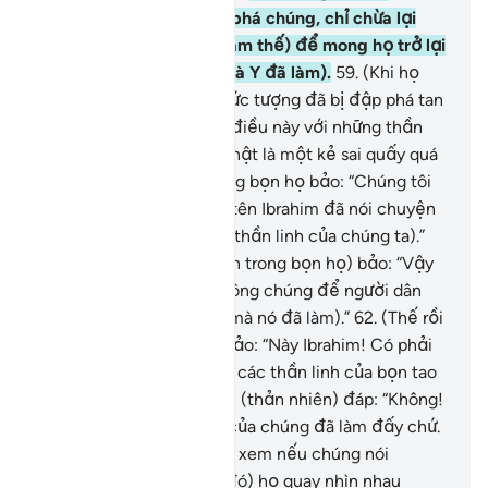
hoạch) Ibrahim đã đập phá chúng, chỉ chừa lại
bức tượng lớn nhất, (Y làm thế) để mong họ trở lại
(hỏi nó về những điều mà Y đã làm).
59
.
(Khi họ
quay lại, nhìn thấy các bức tượng đã bị đập phá tan
tành), họ nói: “Ai đã làm điều này với những thần
linh của chúng ta? Hắn thật là một kẻ sai quấy quá
mức mà.”
60
.
Một số trong bọn họ bảo: “Chúng tôi
có nghe một thanh niên tên Ibrahim đã nói chuyện
ra vẻ khinh miệt họ (các thần linh của chúng ta).”
61
.
(Những kẻ cầm quyền trong bọn họ) bảo: “Vậy
thì bắt nó đưa ra trước công chúng để người dân
chứng kiến (điều tội lỗi mà nó đã làm).”
62
.
(Thế rồi
họ bắt Ibrahim đến) và bảo: “Này Ibrahim! Có phải
mầy đã làm điều này với các thần linh của bọn tao
đúng không?”
63
.
Ibrahim (thản nhiên) đáp: “Không!
Bức tượng lớn nhất này của chúng đã làm đấy chứ.
Các người hãy hỏi chúng xem nếu chúng nói
chuyện được.”
64
.
(Lúc đó) họ quay nhìn nhau