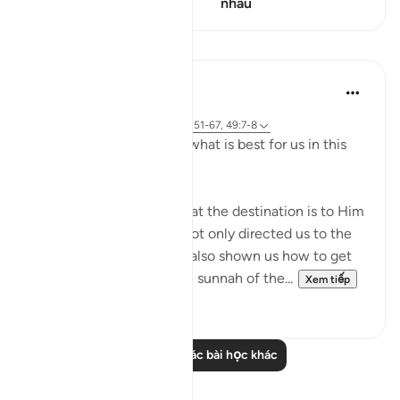
điểm
nhau
Bài học
J Yousef
4 năm trước
·
Tham chiếu
ayah 2:258, 18:10, 21:51-67, 49:7-8
Allah (swt) directs us to what is best for us in this
religion
Allah (swt) has told us that the destination is to Him
and to Paradise. He has not only directed us to the
ultimate destination but also shown us how to get
there. The Qur’an and the sunnah of the...
Xem tiếp
23
2
Đọc thêm các bài học khác