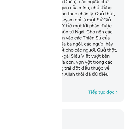
Hỡi dân Kinh Sách (Thiên Chúa), các người chớ
đừng thái quá trong tôn giáo của mình, chớ đừng
nói về Allah ngoại trừ đúng theo chân lý. Quả thật,
Masih Ysa con trai của Maryam chỉ là một Sứ Giả
của Allah và (Ngài tạo ra Y từ) một lời phán được
thổi vào Maryam và linh hồn từ Ngài. Cho nên các
ngươi hãy tin vào Allah, tin vào các Thiên Sứ của
Ngài và chớ đừng nói chúa ba ngôi, các ngươi hãy
dừng lại ngay, điều đó tốt cho các ngươi. Quả thật,
Allah là Đấng duy nhất, Ngài Siêu Việt vượt bên
trên việc Ngài có một đứa con, vạn vật trong các
tầng trời và vạn vật trong trái đất đều thuộc về
Ngài. Quả thật, một mình Allah thôi đã đủ điều
hành và chi phối mọi thứ.
Từng từ một
Tiếp tục đọc
Đọc trong ngữ cảnh
Chương 4, Trang 105, Juz 6