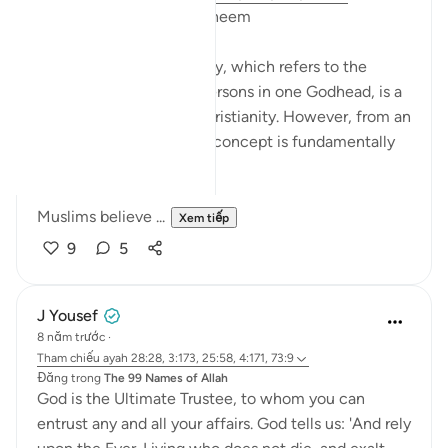
Bismillahir Rahman ArRaheem
The concept of the Trinity, which refers to the
belief in three distinct persons in one Godhead, is a
fundamental tenet of Christianity. However, from an
Islamic perspective, this concept is fundamentally
flawed.
Muslims believe ...
Xem tiếp
9
5
J Yousef
8 năm trước
·
Tham chiếu
ayah 28:28, 3:173, 25:58, 4:171, 73:9
Đăng trong
The 99 Names of Allah
God is the Ultimate Trustee, to whom you can
entrust any and all your affairs. God tells us: 'And rely