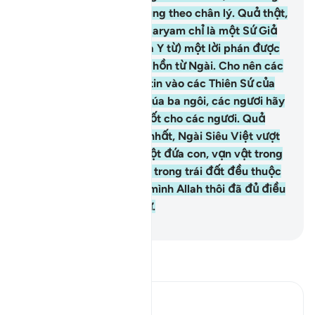
nói về Allah ngoại trừ đúng theo chân lý. Quả thật,
Masih Ysa con trai của Maryam chỉ là một Sứ Giả
của Allah và (Ngài tạo ra Y từ) một lời phán được
thổi vào Maryam và linh hồn từ Ngài. Cho nên các
ngươi hãy tin vào Allah, tin vào các Thiên Sứ của
Ngài và chớ đừng nói chúa ba ngôi, các ngươi hãy
dừng lại ngay, điều đó tốt cho các ngươi. Quả
thật, Allah là Đấng duy nhất, Ngài Siêu Việt vượt
bên trên việc Ngài có một đứa con, vạn vật trong
các tầng trời và vạn vật trong trái đất đều thuộc
về Ngài. Quả thật, một mình Allah thôi đã đủ điều
hành và chi phối mọi thứ.
-
Ruwwad Center
Đọc Tafsir
Ibn Kathir (Abridged)