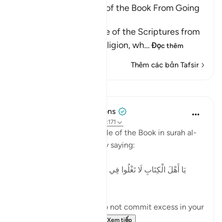
Prohibiting the People of the Book From Going
to Extremes in Religion
Allah forbids the People of the Scriptures from
going to extremes in religion, wh
…
Đọc thêm
Thêm các bản Tafsir
Bài học
Tulayhah Tafsir Translations
2 năm trước
·
Tham chiếu
ayah 4:171
Allah addresses the People of the Book in surah al-
Nisaa' regarding 'Eesaa by saying:
[يَا أَهْلَ الْكِتَابِ لَا تَغْلُوا فِي دِينِكُمْ وَلَا تَقُولُوا عَلَى اللَّهِ إِلَّا
الْحَقَّ]
'O People of the Book, do not commit excess in your
religion, and do not sa...
Xem tiếp