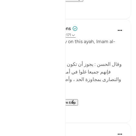
5
0
Tulayhah Tafsir Translations
5 năm trước
·
Tham chiếu
ayah 4:171
In part of his commentary on this ayah, Imam al-
Baghawi wrote:
[وقال الحسن : يجوز أن تكون نزلت في اليهود والنصارى ،
فإنهم جميعا غلوا في أمر عيسى ، فاليهود بالتقصير ،
والنصارى بمجاوزة الحد ، وأصل الغلو : مجاوزة الحد ، وهو
في الدين حرام .]
al-Hasan al-Basri sa...
Xem tiếp
0
0
Abu Eesa