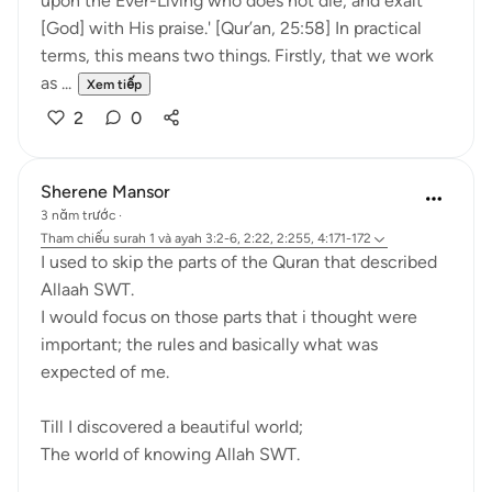
upon the Ever-Living who does not die, and exalt
[God] with His praise.' [Qur’an, 25:58] In practical
terms, this means two things. Firstly, that we work
as ...
Xem tiếp
2
0
Sherene Mansor
3 năm trước
·
Tham chiếu
surah 1 và ayah 3:2-6, 2:22, 2:255, 4:171-172
I used to skip the parts of the Quran that described
Allaah SWT.
I would focus on those parts that i thought were
important; the rules and basically what was
expected of me.
Till I discovered a beautiful world;
The world of knowing Allah SWT.