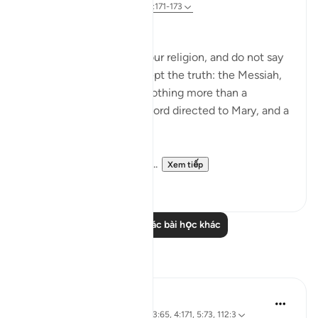
5 năm trước
·
Tham chiếu
ayah 4:171-173
People of the Book:
Do not go to excess in your religion, and do not say
anything about God except the truth: the Messiah,
Jesus son of Mary, was nothing more than a
messenger of God, His word directed to Mary, and a
spirit from Him.
So believe in God and Hi...
Xem tiếp
8
0
Đọc thêm các bài học khác
Suy ngẫm
L Ahmad
3 năm trước
·
Tham chiếu
ayah 43:65, 4:171, 5:73, 112:3