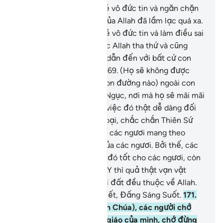
167
.
Chắc chắn những kẻ vô đức tin và ngăn chặn
con đường chính nghĩa của Allah đã lầm lạc quá xa.
168
.
Chắc chắn những kẻ vô đức tin và làm điều sai
quấy chẳng bao giờ được Allah tha thứ và cũng
không được Ngài hướng dẫn đến với bất cứ con
đường (đúng đắn) nào.
169
.
(Họ sẽ không được
hướng dẫn đến bất cứ con đường nào) ngoài con
đường dẫn họ đến Hỏa Ngục, nơi mà họ sẽ mãi mãi
ở trong đó. Quả thật, sự việc đó thật dễ dàng đối
với Allah.
170
.
Hỡi nhân loại, chắc chắn Thiên Sứ
(Muhammad) đã đến với các ngươi mang theo
Chân Lý từ Thượng Đế của các ngươi. Bởi thế, các
ngươi hãy tin nơi Y, điều đó tốt cho các ngươi, còn
nếu các ngươi phủ nhận Y thì quả thật vạn vật
trong các tầng trời và trái đất đều thuộc về Allah.
Và Allah là Đấng Hằng Biết, Đấng Sáng Suốt.
171
.
Hỡi dân Kinh Sách (Thiên Chúa), các người chớ
đừng thái quá trong tôn giáo của mình, chớ đừng