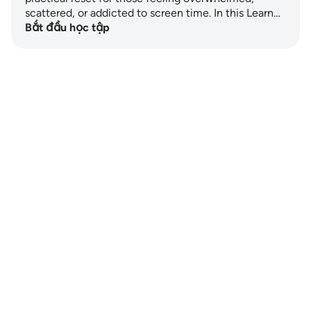
scattered, or addicted to screen time. In this Learn…
Bắt đầu học tập
Notes
placeholders
close