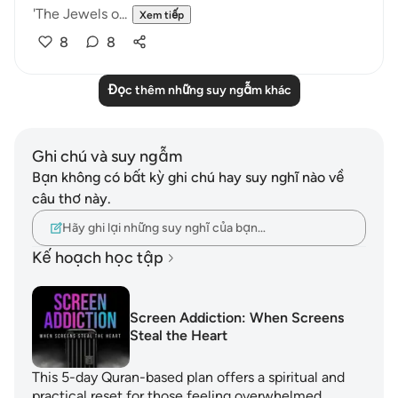
'The Jewels o...
Xem tiếp
8
8
Đọc thêm những suy ngẫm khác
Ghi chú và suy ngẫm
Bạn không có bất kỳ ghi chú hay suy nghĩ nào về
câu thơ này.
Hãy ghi lại những suy nghĩ của bạn…
Kế hoạch học tập
Screen Addiction: When Screens
Steal the Heart
This 5-day Quran-based plan offers a spiritual and
practical reset for those feeling overwhelmed,