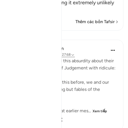
Resurrection, considering it extremely unlikely
th
…
Đọc thêm
Thêm các bản Tafsir
Bài học
In the Shade of the Quran
32 tuần trước
·
Tham chiếu
ayah 27:68
The unbelievers followed this absurdity about their
disbelief about the Day of Judgement with ridicule:
"We have been promised this before, we and our
forefathers! This is nothing but fables of the
ancients." (Verse 68)
They were fully aware that earlier mes...
Xem tiếp
0
0
20