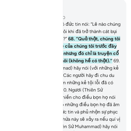
Đọc trong ngữ cảnh
Chương 27, Trang 383, Juz 20
67
.
Và những kẻ không có đức tin nói: “Lẽ nào chúng
tôi và tổ tiên của chúng tôi khi đã trở thành cát bụi
sẽ được phục sinh trở lại?”
68
.
“Quả thật, chúng tôi
cũng như ông bà cha mẹ của chúng tôi trước đây
đều được hứa điều này, nhưng đó chỉ là truyện cổ
tích của người xưa mà thôi (không hề có thật).”
69
.
Ngươi (Thiên Sứ Muhammad) hãy nói (với những kẻ
phủ nhận sự phục sinh): “Các người hãy đi chu du
khắp trái đất để nhìn xem những kẻ tội lỗi đã có
kết cuộc như thế nào?”
70
.
Ngươi (Thiên Sứ
Muhammad) chớ buồn phiền cho điều bọn họ nói
và cũng chớ khổ tâm cho những điều bọn họ đã âm
mưu.
71
.
(Những kẻ vô đức tin và phủ nhận sự phục
sinh) nói: “Chừng nào lời hứa này sẽ xảy ra nếu quí vị
nói thật?”
72
.
Ngươi (Thiên Sứ Muhammad) hãy nói