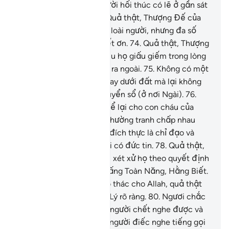
với họ: “Điều mà các người hối thúc có lẽ ở gần sát
sau lưng các người.”
73
.
Quả thật, Thượng Đế của
Ngươi đã đặc ân đối với loài người, nhưng đa số
bọn họ thường không biết ơn.
74
.
Quả thật, Thượng
Đế của Ngươi biết rõ điều họ giấu giếm trong lòng
cũng như điều họ bộc lộ ra ngoài.
75
.
Không có một
điều bí ẩn nào trên trời hay dưới đất mà lại không
được ghi rõ ràng trong quyển sổ (ở nơi Ngài).
76
.
Kinh Qur’an này thực sự kể lại cho con cháu của
Israel nhiều điều mà họ thường tranh chấp nhau
trong đó.
77
.
Và (Qur’an) đích thực là chỉ đạo và
hồng ân cho những người có đức tin.
78
.
Quả thật,
Thượng Đế của Ngươi sẽ xét xử họ theo quyết định
của Ngài bởi vì Ngài là Đấng Toàn Năng, Hằng Biết.
79
.
Do đó, Ngươi hãy phó thác cho Allah, quả thật
Ngươi đang ở trên Chân Lý rõ ràng.
80
.
Ngươi chắc
chắn không thể làm cho người chết nghe được và
cũng không thể làm cho người điếc nghe tiếng gọi