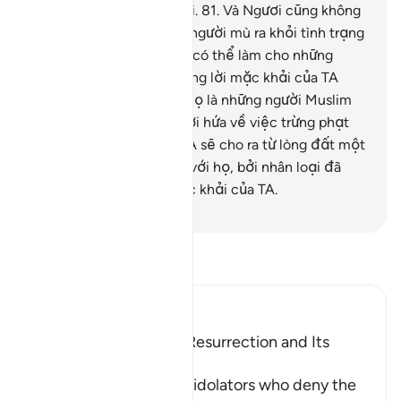
khi họ đã quay lưng bỏ đi.
81
.
Và Ngươi cũng không
có khả năng hướng dẫn người mù ra khỏi tình trạng
lạc lối của họ. Ngươi chỉ có thể làm cho những
người có đức tin nơi những lời mặc khải của TA
nghe được mà thôi, bởi họ là những người Muslim
(thần phục TA).
82
.
Khi lời hứa về việc trừng phạt
họ sắp được thể hiện, TA sẽ cho ra từ lòng đất một
con thú biết nói chuyện với họ, bởi nhân loại đã
không tin nơi các lời mặc khải của TA.
-
Ruwwad Center
Đọc Tafsir
Ibn Kathir (Abridged)
Scepticism about the Resurrection and Its
Refutation
Allah tells us about the idolators who deny the