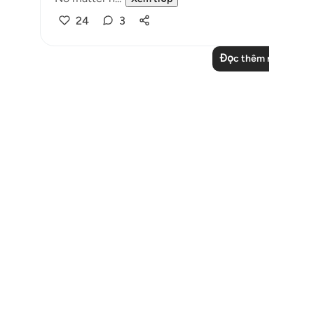
24
3
Đọc thêm những suy