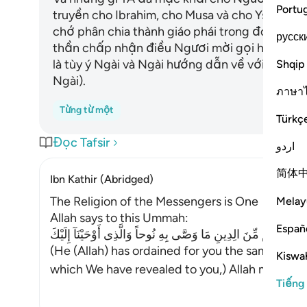
Portu
truyền cho Ibrahim, cho Musa và cho Ysa, (đó là
chớ phân chia thành giáo phái trong đó”. Thậ
русск
thần chấp nhận điều Ngươi mời gọi họ. Alla
là tùy ý Ngài và Ngài hướng dẫn về với Ngài n
Shqip
Ngài).
ภาษา
Từng từ một
Türkç
Đọc Tafsir
اردو
简体
Ibn Kathir (Abridged)
The Religion of the Messengers is One
Melay
Allah says to this Ummah:
Españ
َرَعَ لَكُم مِّنَ الِدِينِ مَا وَصَّى بِهِ نُوحاً وَالَّذِى أَوْحَيْنَآ إِلَيْكَ
(He (Allah) has ordained for you the same relig
Kiswah
which We have revealed to you,) Allah mention
Tiếng