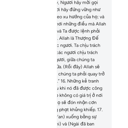
i nghi (về Qur’an).
15
.
Vì vậy, Ngươi hãy mời gọi
hân loại đến với Islam); Ngươi hãy đứng vững như
 được lệnh; Ngươi chớ đi theo xu hướng của họ; và
ươi hãy nói (với họ): “Ta tin nơi những điều mà Allah
 ban xuống trong Kinh Sách và Ta được lệnh phải
ực thi công lý giữa các ngươi. Allah là Thượng Đế
a Ta và là Thượng Đế của các ngươi. Ta chịu trách
iệm cho việc làm của Ta và các ngươi chịu trách
iệm cho việc làm của các ngươi, giữa chúng ta
ông còn gì phải tranh luận nữa. (Rồi đây) Allah sẽ
iệu tập tất cả chúng ta lại và chúng ta phải quay trở
với Ngài (để chịu sự xét xử).”
16
.
Những kẻ tranh
ận về (tôn giáo của) Allah sau khi nó đã được công
ận thì việc tranh luận của họ không có giá trị ở nơi
ượng Đế của họ. (Rồi đây) họ sẽ đón nhận cơn
ịnh nộ (của Allah) và sự trừng phạt khủng khiếp.
17
.
lah là Đấng đã ban Kinh (Qur’an) xuống bằng sự
ật (không có gì phải hoài nghi) và (Ngài đã ban