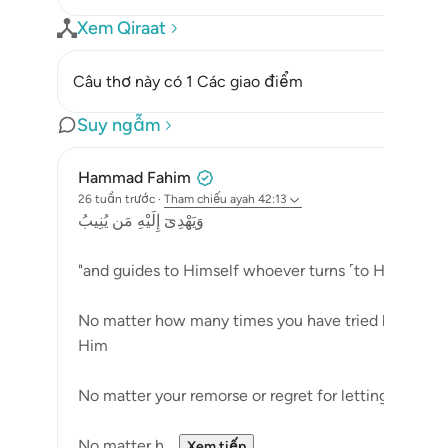
Xem Qiraat
Câu thơ này có 1 Các giao điểm
Suy ngẫm
Hammad Fahim
26 tuần trước
·
Tham chiếu
ayah 42:13
وَيَهْدِىٓ إِلَيْهِ مَن يُنِيبُ
"and guides to Himself whoever turns ˹to Him˺ (42:
No matter how many times you have tried but failed
Him
No matter your remorse or regret for letting go, wh
No matter h...
Xem tiếp