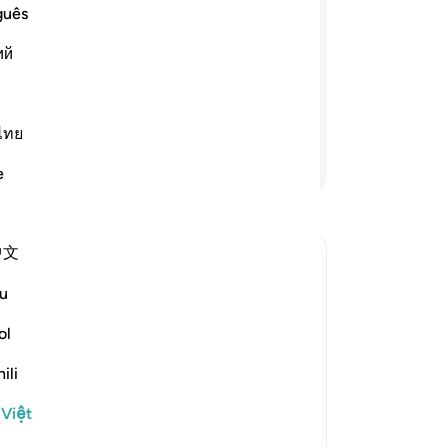
Ng
guês
): “Các ngươi hãy thiết lập tôn giáo và
tù
t khó khăn cho những người thờ đa
ий
mọ
h muốn chọn người nào hướng về Ngài
(I
gười nào biết quay về sám hối (với
gì
ch
ไทย
Mu
Tiếp tục đọc
e
tô
Th
nh
中文
nà
về
u
Ng
(t
ol
ش
kh
ion which He ordained for Nuh, and that
ili
bố
s the first Messenger who
…
Đọc thêm
sự
 Việt
kẻ
Thêm các bản Tafsir