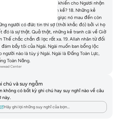
ống) nền công lý. Và điều gì khiến cho Ngươi nhận
ết có lẽ Giờ Tận Thế sắp gần kề?
18
.
Những kẻ
ông tin Giờ Tận Thế thường giục nó mau đến còn
ững người có đức tin thì sợ (thời khắc đó) bởi vì họ
ết đó là sự thật. Quả thật, những kẻ tranh cãi về Giờ
n Thế chắc chắn đi lạc rất xa.
19
.
Allah nhân từ đối
i đám bầy tôi của Ngài. Ngài muốn ban bổng lộc
o người nào là tùy ý Ngài. Ngài là Đấng Toàn Lực,
ng Toàn Năng.
uwwad Center
i chú và suy ngẫm
n không có bất kỳ ghi chú hay suy nghĩ nào về câu
ơ này.
Hãy ghi lại những suy nghĩ của bạn…