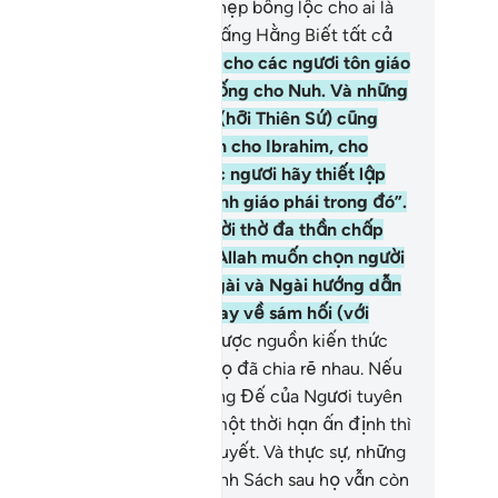
ài muốn nới rộng hoặc thu hẹp bổng lộc cho ai là
y ý Ngài. Quả thật, Ngài là Đấng Hằng Biết tất cả
i thứ.
13
.
Ngài đã ban hành cho các ngươi tôn giáo
slam) mà Ngài đã truyền xuống cho Nuh. Và những
 TA đã mặc khải cho Ngươi (hỡi Thiên Sứ) cũng
ính là những gì TA đã truyền cho Ibrahim, cho
sa và cho Ysa, (đó là): “Các ngươi hãy thiết lập
n giáo và chớ phân chia thành giáo phái trong đó”.
ật khó khăn cho những người thờ đa thần chấp
ận điều Ngươi mời gọi họ. Allah muốn chọn người
o hướng về Ngài là tùy ý Ngài và Ngài hướng dẫn
 với Ngài người nào biết quay về sám hối (với
ài).
14
.
Từ sau khi tiếp thu được nguồn kiến thức
ôn giáo), do sự thù hằn nên họ đã chia rẽ nhau. Nếu
ông vì một lời phán từ Thượng Đế của Ngươi tuyên
 (hoãn hình phạt) cho đến một thời hạn ấn định thì
 việc giữa họ đã được giải quyết. Và thực sự, những
 được trao quyền thừa kế Kinh Sách sau họ vẫn còn