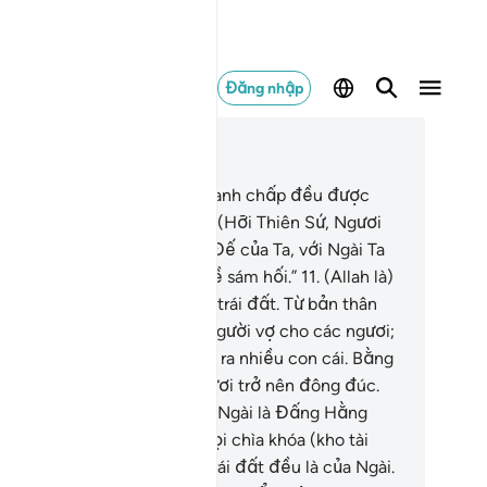
Đăng nhập
c trong ngữ cảnh
ơng 42, Trang 484, Juz 25
.
Bất cứ điều gì các ngươi tranh chấp đều được
ình lên cho Allah quyết định. (Hỡi Thiên Sứ, Ngươi
y nói): “Đó là Allah, Thượng Đế của Ta, với Ngài Ta
ó thác và với Ngài Ta quay về sám hối.”
11
.
(Allah là)
ng tạo hóa các tầng trời và trái đất. Từ bản thân
c ngươi, Ngài tạo ra những người vợ cho các ngươi;
từ các loại gia súc, Ngài tạo ra nhiều con cái. Bằng
ch đó, Ngài làm cho các ngươi trở nên đông đúc.
ông có cái gì giống Ngài. Và Ngài là Đấng Hằng
he, Đấng Hằng Thấy.
12
.
Mọi chìa khóa (kho tài
uyên) của các tầng trời và trái đất đều là của Ngài.