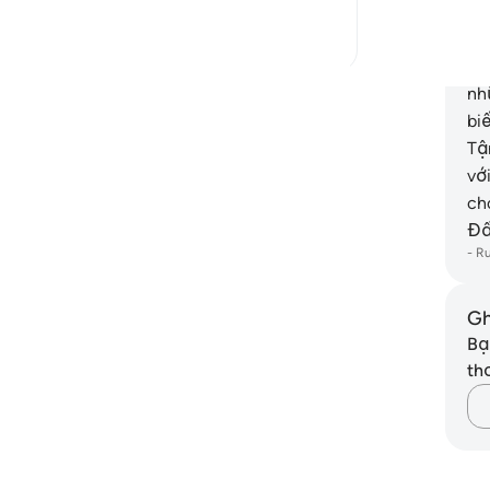
xu
bi
kh
 ngẫm khác
nh
bi
Tậ
vớ
ch
Đấ
-
R
Gh
Bạ
th