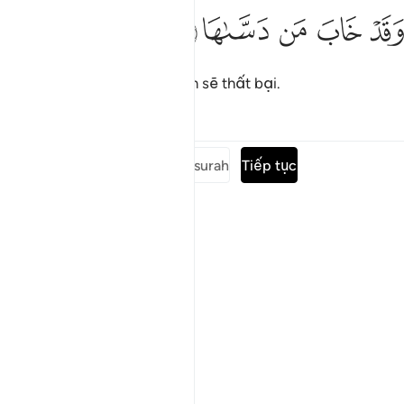
ﱰ
ﱱ
قد خاب من دساها ١٠
ﱲ
ﱳ
ﱴ
َقَدْ خَابَ مَن دَسَّىٰهَا ١٠
Người làm bẩn nó chắc chắn sẽ thất bại.
Tafsirs
Bài học
Suy ngẫm
Đọc toàn bộ surah
Tiếp tục