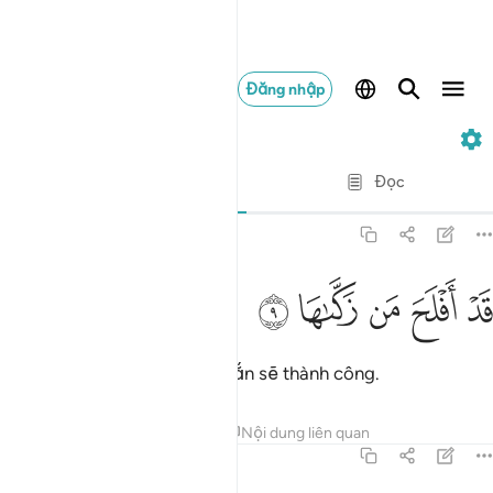
Đăng nhập
91. Ash-Shams
Từng câu từng chữ
Đọc
Bản dịch
: Translation Pioneers Center
91:9
ﱫ
ﱬ
د افلح من زكاها ٩
ﱭ
ﱮ
ﱯ
َدْ أَفْلَحَ مَن زَكَّىٰهَا ٩
Người thanh tẩy nó chắc chắn sẽ thành công.
Tafsirs
Bài học
Suy ngẫm
Nội dung liên quan
91:10