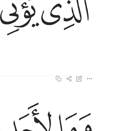
ﱤ
ﱥ
ﱩ
ﱪ
ﱫ
وما لاحد عنده من نعمة تجزى ١٩
وَمَا لِأَحَدٍ عِندَهُۥ مِن نِّعْمَةٍۢ تُجْزَىٰٓ ١٩