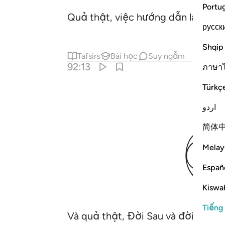
Portu
Quả thật, việc hướng dẫn là nhiệm
русск
Shqip
Tafsirs
Bài học
Suy ngẫm
92:13
ภาษา
Türkç
اردو
简体
Melay
Españ
Kiswah
Tiếng
Và quả thật, Đời Sau và đời sống t