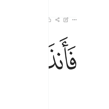
ﱔ
فانذرتكم نارا تلظى ١٤
فَأَنذَرْتُكُمْ نَارًۭا تَلَظَّىٰ ١٤