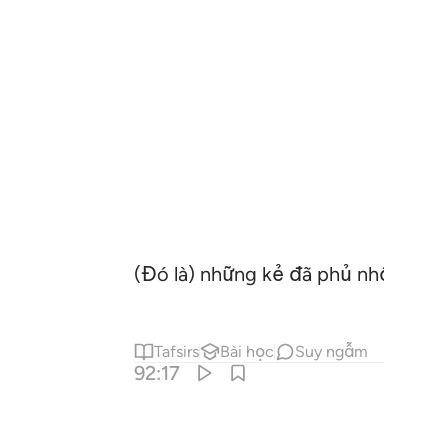
(Đó là) những kẻ đã phủ nhận và q
Tafsirs
Bài học
Suy ngẫm
92:17