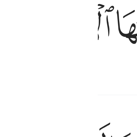
ﱢ
ﱣ
được ở xa nó (Hỏa Ngục).