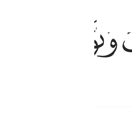
ﱟ
ﱠ
uay lưng.