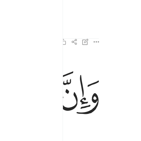
ﱏ
ﱐ
ﱑ
وان لنا للاخرة والاولى ١٣
وَإِنَّ لَنَا لَلْـَٔاخِرَةَ وَٱلْأُولَىٰ ١٣