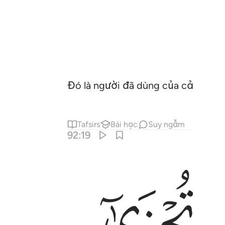
Đó là người đã dùng của cải của y
Tafsirs
Bài học
Suy ngẫm
92:19
ﱮ