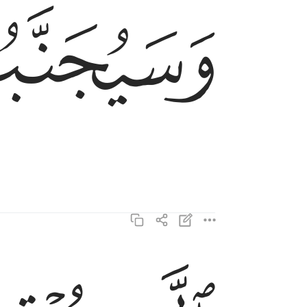
ﱡ
وَسَيُجَنَّبُهَا ٱلْأَتْقَى ١٧
الذي يوتي ماله يتزكى ١٨
ٱلَّذِى يُؤْتِى مَالَهُۥ يَتَزَكَّىٰ ١٨