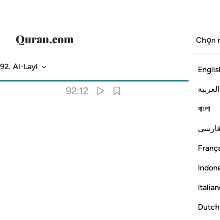
Chọn 
92. Al-Layl
Englis
Bản dịch
: Translation Pioneers Center
العربية
92:12
বাংলা
ارسی
França
Indon
Italia
Dutch