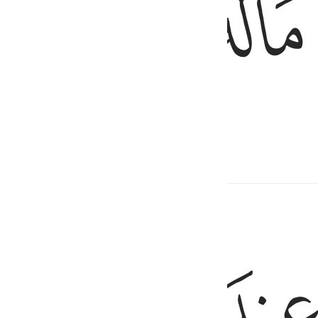
ﱦ
ﱧ
ﱨ
 để tẩy sạch (bản thân).
ﱬ
ﱭ