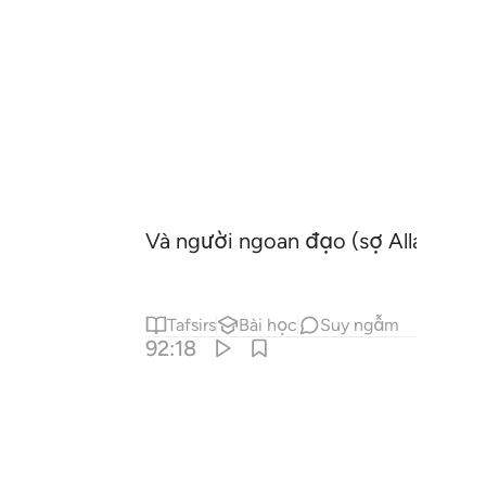
Và người ngoan đạo (sợ Allah) sẽ 
Tafsirs
Bài học
Suy ngẫm
92:18