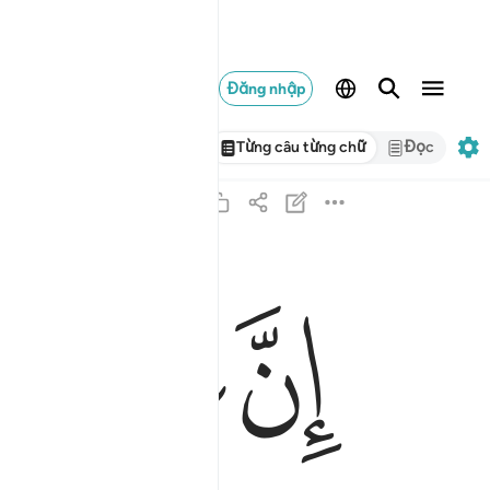
Đăng nhập
Từng câu từng chữ
Đọc
ﱋ
ﱌ
ﱍ
ان علينا للهدى ١٢
إِنَّ عَلَيْنَا لَلْهُدَىٰ ١٢