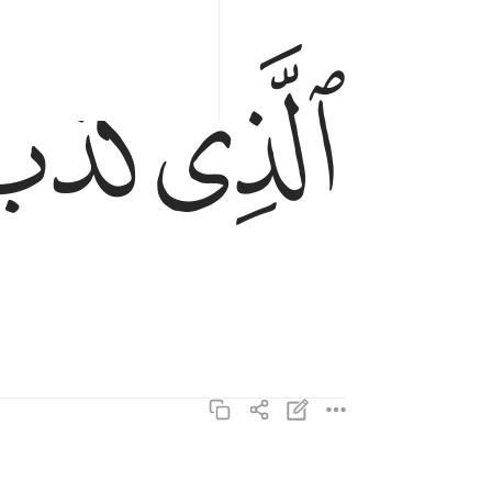
ﱝ
ﱞ
الذي كذب وتولى ١٦
ٱلَّذِى كَذَّبَ وَتَوَلَّىٰ ١٦
وسيجنبها الاتقى ١٧