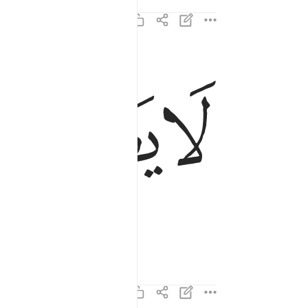
ﱘ
ﱙ
لا يصلاها الا الاشقى ١٥
لَا يَصْلَىٰهَآ إِلَّا ٱلْأَشْقَى ١٥