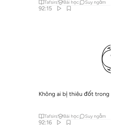
Tafsirs
Bài học
Suy ngẫm
92:15
ﱜ
Không ai bị thiêu đốt trong đó ng
Tafsirs
Bài học
Suy ngẫm
92:16