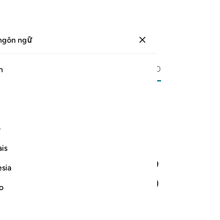
ngôn ngữ
Đăng nhập
Trang
596
Juz
30
/
Hizb
60
h
ﱎ
ف
is
esia
no