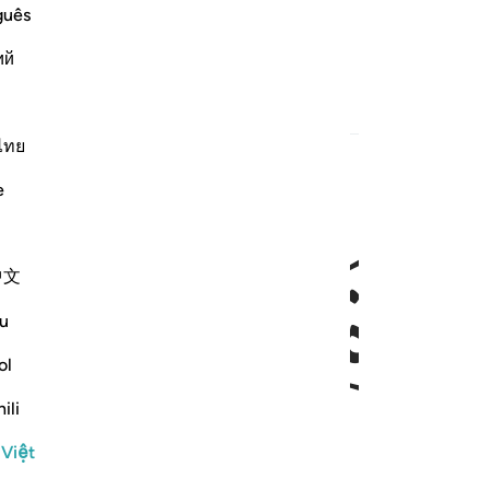
guês
 vụ của TA.
ий
ไทย
e
ﱒ
ﱓ
中文
u
ol
ili
 Việt
rần gian đều là của TA.