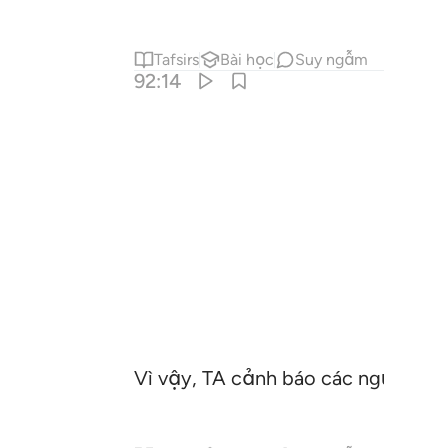
Tafsirs
Bài học
Suy ngẫm
92:14
Vì vậy, TA cảnh báo các ngươi về 