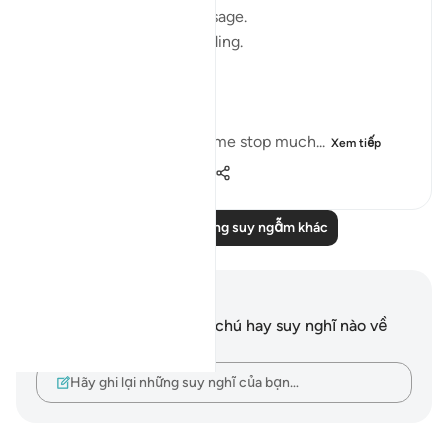
I thought I knew this passage.
I knew where it was heading.
Pharaoh.
Arrogance.
Downfall.
But this recitation made me stop much...
Xem tiếp
15
2
102
Đọc thêm những suy ngẫm khác
Ghi chú và suy ngẫm
Bạn không có bất kỳ ghi chú hay suy nghĩ nào về
câu thơ này.
Hãy ghi lại những suy nghĩ của bạn…