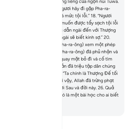
gọi Y nơi thung lũng thiêng liêng của ngọn núi Tuwa.
17
.
(Ngài phán bảo Y): “Ngươi hãy đi gặp Pha-ra-
ông. Hắn quả thật đã quá mức tội lỗi.”
18
.
“Ngươi
hãy nói với hắn: Ngài có muốn được tẩy sạch tội lỗi
không?”
19
.
“Tôi sẽ hướng dẫn ngài đến với Thượng
Đế của ngài mong rằng ngài sẽ biết kính sợ.”
20
.
(Sau đó) Musa đã cho (Pha-ra-ông) xem một phép
lạ vĩ đại.
21
.
Tuy nhiên, (Pha-ra-ông) đã phủ nhận và
không theo.
22
.
Rồi hắn quay mặt bỏ đi và cố tìm
cách chống lại.
23
.
Rồi hắn đã triệu tập dân chúng
và tuyên bố.
24
.
Hắn nói: “Ta chính là Thượng Đế tối
cao của các ngươi.”
25
.
Vì vậy, Allah đã trừng phạt
hắn với hình phạt của Đời Sau và đời này.
26
.
Quả
thật, trong câu chuyện đó là một bài học cho ai biết
kính sợ (Allah).
-
Ruwwad Center
Đọc Tafsir