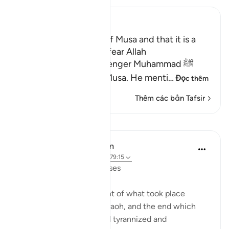
Ibn Kathir (Abridged)
Mentioning the Story of Musa and that it is a
Lesson for Those Who fear Allah
Allah informs His Messenger Muhammad ﷺ
about His Messenger Musa. He menti
…
Đọc thêm
Thêm các bản Tafsir
Bài học
In the Shade of the Quran
31 tuần trước
·
Tham chiếu
ayah 79:15
Instructions Given to Moses
Here, we have an account of what took place
between Moses and Pharaoh, and the end which
Pharaoh met after he had tyrannized and