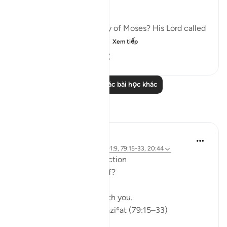
transgressed all bounds:
"Have you heard the story of Moses? His Lord called
out to him in the sacred...
Xem tiếp
0
0
92
Đọc thêm các bài học khác
Suy ngẫm
ekaterina myachina
5 tuần trước
·
Tham chiếu
ayah 91:9, 79:15-33, 20:44
From Recitation to Reflection
Would You Purify Yourself?
Some recitations stay with you.
Isha Prayer · Surah An-Naziʿat (79:15–33)