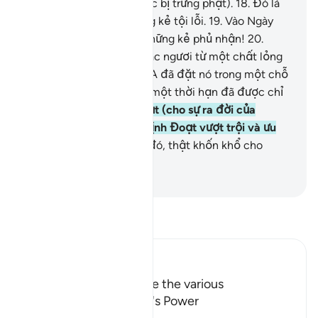
gót của chúng (trong việc bị trừng phạt).
18
.
Đó là
cách TA đối xử với những kẻ tội lỗi.
19
.
Vào Ngày
đó, thật khốn khổ cho những kẻ phủ nhận!
20
.
Chẳng phải TA đã tạo các ngươi từ một chất lỏng
đáng khinh đó sao?
21
.
TA đã đặt nó trong một chỗ
vững chắc.
22
.
Cho đến một thời hạn đã được chỉ
định.
23
.
TA đã định đoạt (cho sự ra đời của
ngươi), và TA là Đấng Định Đoạt vượt trội và ưu
việt nhất.
24
.
Vào Ngày đó, thật khốn khổ cho
những kẻ phủ nhận!
-
Ruwwad Center
Đọc Tafsir
Ibn Kathir (Abridged)
The Call to contemplate the various
Manifestations of Allah's Power