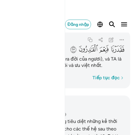
فقدرنا فنعم القادرون ٢٣
Đăng nhập
Al-Mursalat
77:23
77:23
ﱐ
ﱑ
ﱒ
ﱓ
TA đã định đoạt (cho sự ra đời của ngươi), và TA là
Đấng Định Đoạt vượt trội và ưu việt nhất.
Từng từ một
Tiếp tục đọc
Đọc trong ngữ cảnh
Chương 77, Trang 581, Juz 29
16
.
Chẳng lẽ TA đã không tiêu diệt những kẻ thời
trước?
17
.
Rồi TA sẽ làm cho các thế hệ sau theo