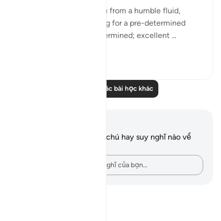
Have We not created you from a humble fluid,
placing it in a safe lodging for a pre-determined
term? Thus have We determined; excellent ...
Xem tiếp
0
0
Đọc thêm các bài học khác
Ghi chú và suy ngẫm
Bạn không có bất kỳ ghi chú hay suy nghĩ nào về
câu thơ này.
Hãy ghi lại những suy nghĩ của bạn…