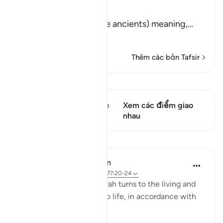
Allah says,
أَلَمْ نُهْلِكِ الاٌّوَّلِينَ
(Did We not destroy the ancients) meaning,
…
Đọc thêm
Thêm các bản Tafsir
Xem Qiraat
Câu thơ này có 1 Các giao
Xem các điểm giao
điểm
nhau
Bài học
In the Shade of the Quran
31 tuần trước
·
Tham chiếu
ayah 77:20-24
The next round of the surah turns to the living and
how they are brought into life, in accordance with
elaborate planning: